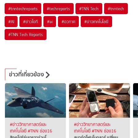
#
tnntechreports
#
techreports
#
TNN Tech
#
tnntech
#
AI
#
ข่าวไอที
#
ai
#
อวกาศ
#
ข่าวเทคโนโลยี
#
TNN Tech Reports
ข่าวที่เกี่ยวข้อง
#ข่าววิทยาศาสตร์และ
#ข่าววิทยาศาสตร์และ
เทคโนโลยี
#TNN ช่อง16
เทคโนโลยี
#TNN ช่อง16
สิงคโปร์ซุ่มเจรจาร่วมโ…
สมาร์ตโฟนโมดูลาร์ เปลี่ยน…