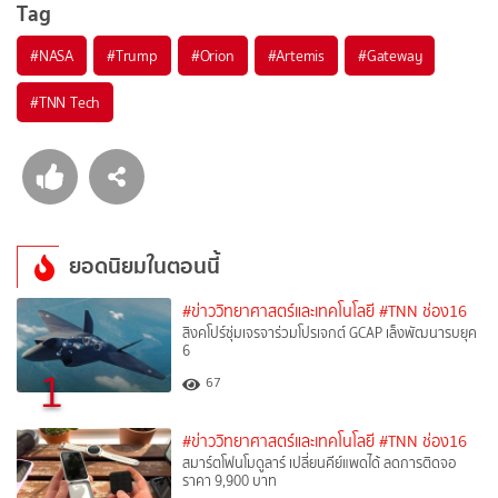
Tag
#
NASA
#
Trump
#
Orion
#
Artemis
#
Gateway
#
TNN Tech
ยอดนิยมในตอนนี้
#ข่าววิทยาศาสตร์และเทคโนโลยี
#TNN ช่อง16
สิงคโปร์ซุ่มเจรจาร่วมโปรเจกต์ GCAP เล็งพัฒนารบยุค
6
1
67
#ข่าววิทยาศาสตร์และเทคโนโลยี
#TNN ช่อง16
สมาร์ตโฟนโมดูลาร์ เปลี่ยนคีย์แพดได้ ลดการติดจอ
ราคา 9,900 บาท