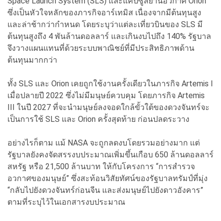
Space Launch System (SLS) และแคปซูลยานอวกาศ Orion
ซึ่งเป็นหัวใจหลักของภารกิจอาร์เทมิส เนื่องจากมีต้นทุนสูง
และล่าช้ากว่ากำหนด โดยระบุว่าแต่ละเที่ยวบินของ SLS มี
ต้นทุนสูงถึง 4 พันล้านดอลลาร์ และเกินงบไปถึง 140% รัฐบาล
จึงวางแผนแทนที่ด้วยระบบพาณิชย์ที่มีประสิทธิภาพด้าน
ต้นทุนมากกว่า
ทั้ง SLS และ Orion เคยถูกใช้งานครั้งเดียวในภารกิจ Artemis I
เมื่อปลายปี 2022 ซึ่งไม่มีมนุษย์ควบคุม โดยภารกิจ Artemis
III ในปี 2027 ที่จะนำมนุษย์ลงจอดใกล้ขั้วใต้ของดวงจันทร์จะ
เป็นการใช้ SLS และ Orion ครั้งสุดท้าย ก่อนปลดระวาง
อย่างไรก็ตาม แม้ NASA จะถูกลดงบโดยรวมอย่างมาก แต่
รัฐบาลยังคงจัดสรรงบประมาณเพิ่มขึ้นเกือบ 650 ล้านดอลลาร์
สหรัฐ หรือ 21,500 ล้านบาท ให้กับโครงการ “การสำรวจ
อวกาศของมนุษย์” ซึ่งสะท้อนวิสัยทัศน์ของรัฐบาลทรัมป์ที่มุ่ง
“กลับไปยังดวงจันทร์ก่อนจีน และส่งมนุษย์ไปยังดาวอังคาร”
ตามที่ระบุไว้ในเอกสารงบประมาณ