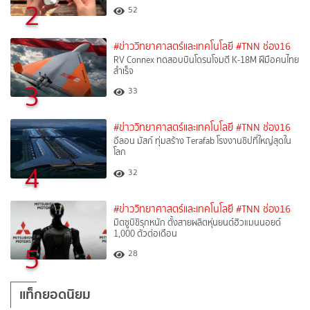
2
52
#ข่าววิทยาศาสตร์และเทคโนโลยี
#TNN ช่อง16
RV Connex ทดสอบบินโดรนโจมตี K-18M ฝีมือคนไทย
สำเร็จ
3
33
#ข่าววิทยาศาสตร์และเทคโนโลยี
#TNN ช่อง16
อีลอน มัสก์ ทุ่มสร้าง Terafab โรงงานชิปที่ใหญ่สุดใน
โลก
4
32
#ข่าววิทยาศาสตร์และเทคโนโลยี
#TNN ช่อง16
มิตซูบิชิรุกหนัก ตั้งสายผลิตหุ่นยนต์ฮิวแมนนอยด์
1,000 ตัวต่อเดือน
5
28
แท็กยอดนิยม