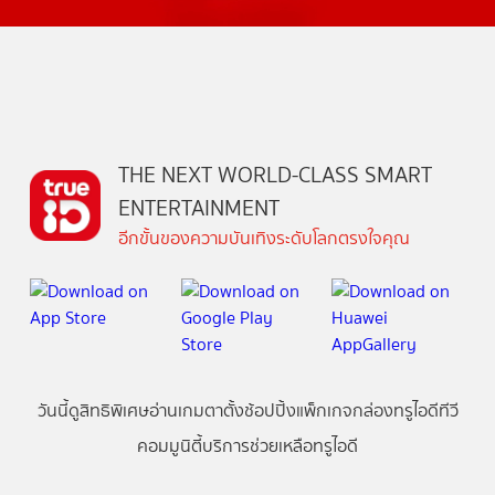
THE NEXT WORLD-CLASS SMART
ENTERTAINMENT
อีกขั้นของความบันเทิงระดับโลกตรงใจคุณ
วันนี้
ดู
สิทธิพิเศษ
อ่าน
เกม
ตาตั้ง
ช้อปปิ้ง
แพ็กเกจ
กล่องทรูไอดีทีวี
คอมมูนิตี้
บริการช่วยเหลือทรูไอดี