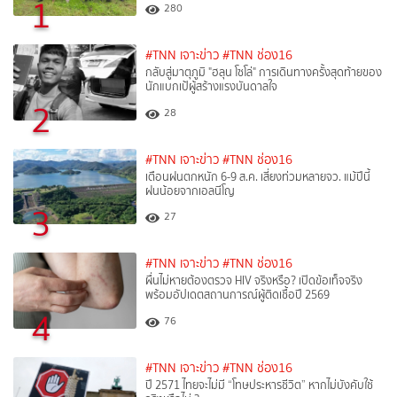
1
280
#TNN เจาะข่าว
#TNN ช่อง16
กลับสู่มาตุภูมิ "ฮลุน โซโล่" การเดินทางครั้งสุดท้ายของ
นักแบกเป้ผู้สร้างแรงบันดาลใจ
2
28
#TNN เจาะข่าว
#TNN ช่อง16
เตือนฝนตกหนัก 6-9 ส.ค. เสี่ยงท่วมหลายจว. แม้ปีนี้
ฝนน้อยจากเอลนีโญ
3
27
#TNN เจาะข่าว
#TNN ช่อง16
ผื่นไม่หายต้องตรวจ HIV จริงหรือ? เปิดข้อเท็จจริง
พร้อมอัปเดตสถานการณ์ผู้ติดเชื้อปี 2569
4
76
#TNN เจาะข่าว
#TNN ช่อง16
ปี 2571 ไทยจะไม่มี “โทษประหารชีวิต” หากไม่บังคับใช้