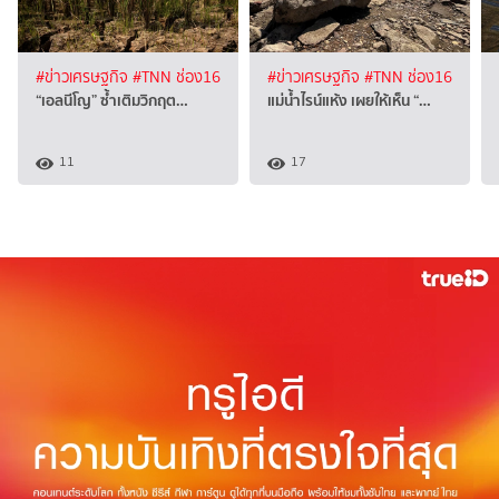
#ข่าวเศรษฐกิจ
#TNN ช่อง16
#ข่าวเศรษฐกิจ
#TNN ช่อง16
“เอลนีโญ” ซ้ำเติมวิกฤต…
แม่น้ำไรน์แห้ง เผยให้เห็น “…
11
17