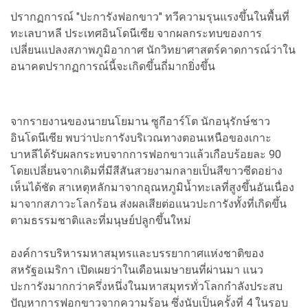
ปรากฏการณ์ "ปะการังฟอกขาว" ทวีความรุนแรงขึ้นในพื้นที่
ทะเลบาหลี ประเทศอินโดนีเซีย จากผลกระทบของการ
เปลี่ยนแปลงสภาพภูมิอากาศ นักวิทยาศาสตร์คาดการณ์ว่าใน
อนาคตปรากฏการณ์นี้จะเกิดขึ้นถี่มากยิ่งขึ้น
จากรายงานของนายนโยมาน ซูกีอาร์โต นักอนุรักษ์ชาว
อินโดนีเซีย พบว่าปะการังบริเวณทางตอนเหนือของเกาะ
บาหลีได้รับผลกระทบจากการฟอกขาวแล้วเกือบร้อยละ 90
โดยเปลี่ยนจากเดิมที่มีสีสันสวยงามกลายเป็นสีขาวซีดอย่าง
เห็นได้ชัด สาเหตุหลักมาจากอุณหภูมิน้ำทะเลที่สูงขึ้นอันเนื่อง
มาจากสภาวะโลกร้อน ส่งผลเสียต่อแนวปะการังทั้งที่เกิดขึ้น
ตามธรรมชาติและที่มนุษย์ปลูกขึ้นใหม่
องค์การบริหารมหาสมุทรและบรรยากาศแห่งชาติของ
สหรัฐอเมริกา เปิดเผยว่าในเดือนเมษายนที่ผ่านมา แนว
ปะการังมากกว่าครึ่งหนึ่งในมหาสมุทรทั่วโลกกำลังประสบ
ปัญหาการฟอกขาวจากความร้อน ซึ่งนับเป็นครั้งที่ 4 ในรอบ