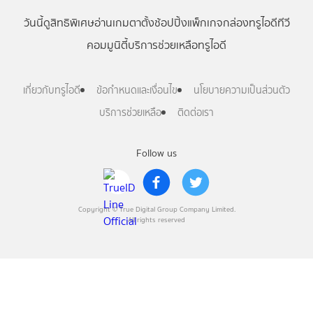
วันนี้
ดู
สิทธิพิเศษ
อ่าน
เกม
ตาตั้ง
ช้อปปิ้ง
แพ็กเกจ
กล่องทรูไอดีทีวี
คอมมูนิตี้
บริการช่วยเหลือทรูไอดี
เกี่ยวกับทรูไอดี
ข้อกำหนดและเงื่อนไข
นโยบายความเป็นส่วนตัว
บริการช่วยเหลือ
ติดต่อเรา
Follow us
Copyright © True Digital Group Company Limited.
All rights reserved