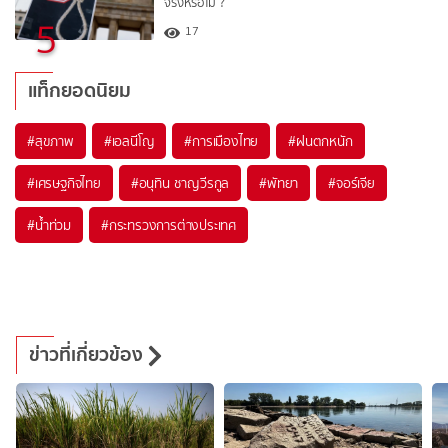
จริงหรือไม่ ?​
5
17
แท็กยอดนิยม
#
สุขภาพ
#
เอลนีโญ
#
การเมืองไทย
#
ฝนตกหนัก
#
เศรษฐกิจไทย
#
อนุทิน ชาญวีรกูล
#
พัทยา
#
จอร์เจีย
#
น้ำท่วม
#
กระทรวงการต่างประเทศ
ข่าวที่เกี่ยวข้อง