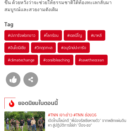
ขึ้น ด้วยหวังว่าจะช่วยให้ธรรมชาติใต้ท้องทะเลกลับมา
สมบูรณ์และสวยงามดังเดิม
Tag
#
ปะการังฟอกขาว
#
โลกร้อน
#
เอลนีโญ
#
บาหลี
#
อินโดนีเซีย
#
วิกฤตทะเล
#
อนุรักษ์ปะการัง
#
climatechange
#
coralbleaching
#
savetheocean
ยอดนิยมในตอนนี้
#TNN เจาะข่าว
#TNN ช่อง16
เปิดไทม์ไลน์คดี “พี่น้องรัสเซียหายตัว” จากพลิกแผ่นดิน
หา สู่ปฏิบัติการไล่ล่า "ป๋อง-ธง"