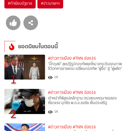
#
ทำเนียบรัฐบาล
#
ข่าวนายกฯ
ยอดนิยมในตอนนี้
#ข่าวการเมือง
#TNN ช่อง16
"บิ๊กดุลย์" ลุยปฏิรูปกองทัพยุคใหม่ ยกระดับคุณภาพ
ชีวิตทหารชายแดน เปลี่ยนกองทัพ "ผู้ซื้อ" สู่ "ผู้ผลิต"
1
16
#ข่าวการเมือง
#TNN ช่อง16
เจ้าหน้าที่พิสูจน์หลักฐาน ตรวสอบเหตุนายฉลอง
เรี่ยวแรง บุกยิง พ.ต.อ.ธงชัย เย็นประเสริฐ
2
16
#ข่าวการเมือง
#TNN ช่อง16