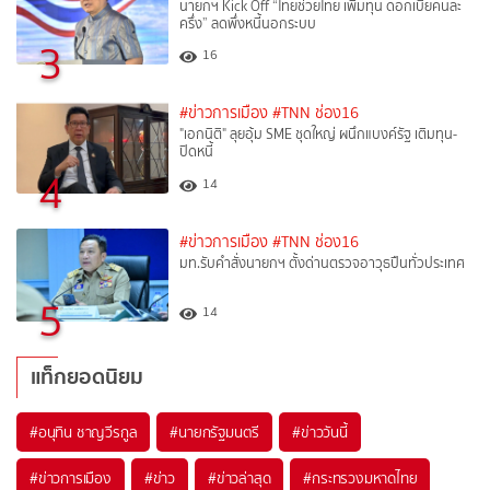
นายกฯ Kick Off “ไทยช่วยไทย เพิ่มทุน ดอกเบี้ยคนละ
ครึ่ง” ลดพึ่งหนี้นอกระบบ
3
16
#ข่าวการเมือง
#TNN ช่อง16
"เอกนิติ" ลุยอุ้ม SME ชุดใหญ่ ผนึกแบงค์รัฐ เติมทุน-
ปิดหนี้
4
14
#ข่าวการเมือง
#TNN ช่อง16
มท.รับคำสั่งนายกฯ ตั้งด่านตรวจอาวุธปืนทั่วประเทศ
5
14
แท็กยอดนิยม
#
อนุทิน ชาญวีรกูล
#
นายกรัฐมนตรี
#
ข่าววันนี้
#
ข่าวการเมือง
#
ข่าว
#
ข่าวล่าสุด
#
กระทรวงมหาดไทย