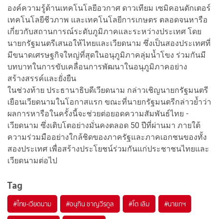
องค์ความรู้ด้านเทคโนโลยีอวกาศ ดาวเทียม เซมิคอนดักเตอร์
เทคโนโลยีชีวภาพ และเทคโนโลยีการเกษตร ตลอดจนหารือ
เกี่ยวกับสถานการณ์ระดับภูมิภาคและระหว่างประเทศ โดย
นายกรัฐมนตรีเสนอให้ไทยและเวียดนาม ซึ่งเป็นสองประเทศที่
มีขนาดเศรษฐกิจใหญ่ที่สุดในอนุภูมิภาคลุ่มน้ำโขง ร่วมกันมี
บทบาทในการขับเคลื่อนการพัฒนาในอนุภูมิภาคอย่าง
สร้างสรรค์และยั่งยืน
ในช่วงท้าย ประธานาธิบดีเวียดนาม กล่าวเชิญนายกรัฐมนตรี
เยือนเวียดนามในโอกาสแรก ขณะที่นายกรัฐมนตรีกล่าวย้ำว่า
ผลการหารือในครั้งนี้จะช่วยต่อยอดความสัมพันธ์ไทย -
เวียดนาม ซึ่งเติบโตอย่างมั่นคงตลอด 50 ปีที่ผ่านมา ภายใต้
ความร่วมมืออย่างใกล้ชิดของภาครัฐและภาคเอกชนของทั้ง
สองประเทศ เพื่อสร้างประโยชน์ร่วมกันแก่ประชาชนไทยและ
เวียดนามต่อไป
Tag
#
ไทย-เวียดนาม
#
อนุทิน ชาญวีรกูล
#
โต เลิม
#
นายกฯ