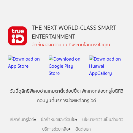
THE NEXT WORLD-CLASS SMART
ENTERTAINMENT
อีกขั้นของความบันเทิงระดับโลกตรงใจคุณ
วันนี้
ดู
สิทธิพิเศษ
อ่าน
เกม
ตาตั้ง
ช้อปปิ้ง
แพ็กเกจ
กล่องทรูไอดีทีวี
คอมมูนิตี้
บริการช่วยเหลือทรูไอดี
เกี่ยวกับทรูไอดี
ข้อกำหนดและเงื่อนไข
นโยบายความเป็นส่วนตัว
บริการช่วยเหลือ
ติดต่อเรา