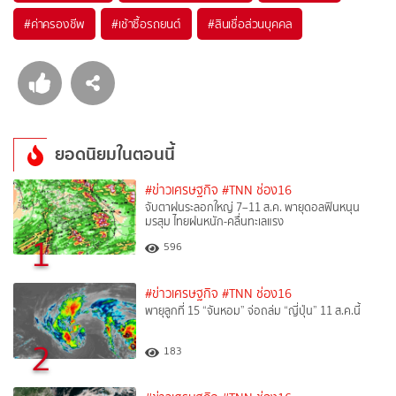
#
ค่าครองชีพ
#
เช้าซื้อรถยนต์
#
สินเชื่อส่วนบุคคล
ยอดนิยมในตอนนี้
#ข่าวเศรษฐกิจ
#TNN ช่อง16
จับตาฝนระลอกใหญ่ 7–11 ส.ค. พายุดอลฟินหนุน
มรสุม ไทยฝนหนัก-คลื่นทะเลแรง
1
596
#ข่าวเศรษฐกิจ
#TNN ช่อง16
พายุลูกที่ 15 “จันหอม” จ่อถล่ม “ญี่ปุ่น” 11 ส.ค.นี้
2
183