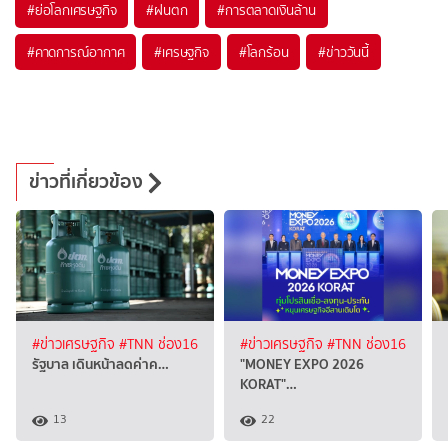
#
ย่อโลกเศรษฐกิจ
#
ฝนตก
#
การตลาดเงินล้าน
#
คาดการณ์อากาศ
#
เศรษฐกิจ
#
โลกร้อน
#
ข่าววันนี้
ข่าวที่เกี่ยวข้อง
#ข่าวเศรษฐกิจ
#TNN ช่อง16
#ข่าวเศรษฐกิจ
#TNN ช่อง16
รัฐบาล เดินหน้าลดค่าค…
"MONEY EXPO 2026
KORAT"…
13
22