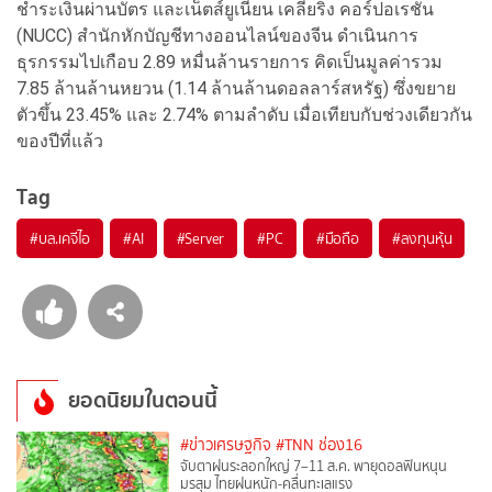
ชำระเงินผ่านบัตร และเน็ตส์ยูเนียน เคลียริง คอร์ปอเรชัน
(NUCC) สำนักหักบัญชีทางออนไลน์ของจีน ดำเนินการ
ธุรกรรมไปเกือบ 2.89 หมื่นล้านรายการ คิดเป็นมูลค่ารวม
7.85 ล้านล้านหยวน (1.14 ล้านล้านดอลลาร์สหรัฐ) ซึ่งขยาย
ตัวขึ้น 23.45% และ 2.74% ตามลำดับ เมื่อเทียบกับช่วงเดียวกัน
ของปีที่แล้ว
Tag
#
บล.เคจีไอ
#
AI
#
Server
#
PC
#
มือถือ
#
ลงทุนหุ้น
ยอดนิยมในตอนนี้
#ข่าวเศรษฐกิจ
#TNN ช่อง16
จับตาฝนระลอกใหญ่ 7–11 ส.ค. พายุดอลฟินหนุน
มรสุม ไทยฝนหนัก-คลื่นทะเลแรง