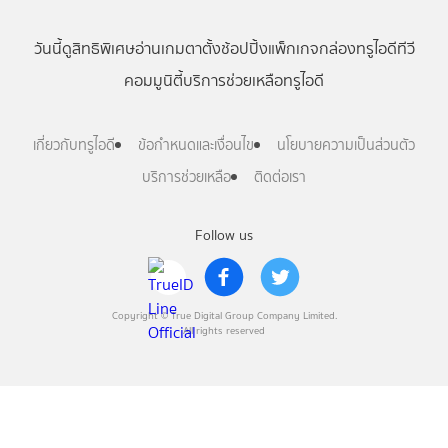
วันนี้
ดู
สิทธิพิเศษ
อ่าน
เกม
ตาตั้ง
ช้อปปิ้ง
แพ็กเกจ
กล่องทรูไอดีทีวี
คอมมูนิตี้
บริการช่วยเหลือทรูไอดี
เกี่ยวกับทรูไอดี
ข้อกำหนดและเงื่อนไข
นโยบายความเป็นส่วนตัว
บริการช่วยเหลือ
ติดต่อเรา
Follow us
Copyright © True Digital Group Company Limited.
All rights reserved