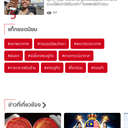
แบบนี้ผิดปกติหรือเปล่า? จิตแพทย์มีคำตอบ
5
44
แท็กยอดนิยม
#
สภาพอากาศ
#
กรมอุตุนิยมวิทยา
#
พยากรณ์อากาศ
#
ฝนตก
#
ย่อโลกเศรษฐกิจ
#
คาดการณ์อากาศ
#
การตลาดเงินล้าน
#
เศรษฐกิจ
#
โลกร้อน
#
ทองคำ
ข่าวที่เกี่ยวข้อง