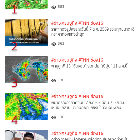
1
583
#ข่าวเศรษฐกิจ
#TNN ช่อง16
ราคาทองรูปพรรณวันนี้ 7 ส.ค. 2569 รวมทุกขนาด เช็
กราคาทองแท่งล่าสุด
2
363
#ข่าวเศรษฐกิจ
#TNN ช่อง16
พายุลูกที่ 15 “จันหอม” จ่อถล่ม “ญี่ปุ่น” 11 ส.ค.นี้
3
136
#ข่าวเศรษฐกิจ
#TNN ช่อง16
พยากรณ์อากาศวันนี้ 7 ส.ค.69 เตือน 7-9 ส.ค.นี้
เหนือ–อีสาน–ตะวันออก เสี่ยงน้ำท่วมฉับพลัน
4
130
#ข่าวเศรษฐกิจ
#TNN ช่อง16
ดูข่าว "ฮลุน" แล้วใจหาย รู้สึกดิ่งจนไม่อยากทำอะไร