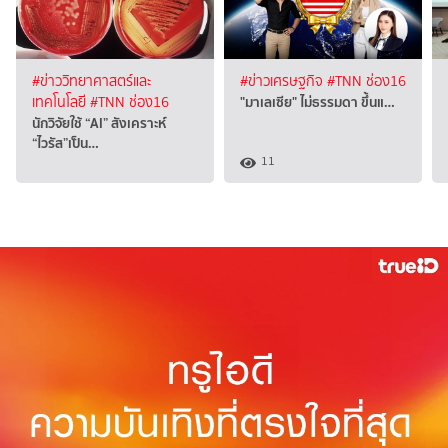
#ข่าววิทยาศาสตร์และ
#ข่าวเศรษฐกิจ
#TNN ช่อง16
"มาเลเซีย" ไม่ธรรมดา ขึ้นแ…
เทคโนโลยี
#TNN ช่อง16
นักวิจัยใช้ “AI” สังเคราะห์
“ไวรัส”เป็น…
11