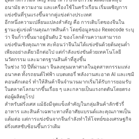
อนามัย ความงาม และเครื่องใช้ในครัวเรือน เริ่มเผชิญการ
แข่งขันที่รุนแรงขึ้นจากคู่แข่งต่างประเทศ
อีกหนึ่งความเปลี่ยนแปลงสำคัญ คือ การเติบโตของจีนใน
ฐานะคู่แข่งด้านคุณภาพสินค้า โดยข้อมูลของ Rexecode ระบุ
ว่า จีนก้าวขึ้นมาอยู่อันดับ 2 ของโลกด้านความสามารถ
แข่งขันเชิงคุณภาพ สะท้อนว่าจีนไม่ได้แข่งขันด้วยต้นทุนต่ำ
เพียงอย่างเดียวอีกต่อไป แต่กำลังแข่งขันด้วยเทคโนโลยี
นวัตกรรม และมาตรฐานสินค้าที่สูงขึ้น
ในช่วง 10 ปีที่ผ่านมา จีนลงทุนมหาศาลในอุตสาหกรรมแห่ง
อนาคต ทั้งรถยนต์ไฟฟ้า แบตเตอรี่ พลังงานสะอาด AI และเซมิ
คอนดักเตอร์ ทำให้สินค้าจีนจำนวนมากเริ่มได้รับการยอมรับ
ในตลาดโลกมากขึ้นเรื่อย ๆ และกลายเป็นแรงกดดันโดยตรง
ต่อผู้ผลิตยุโรป
สำหรับฝรั่งเศส แม้ยังมีจุดแข็งสำคัญในกลุ่มสินค้าลักชัวรี่
อาหาร และสินค้าเฉพาะทางที่อาศัยแบรนด์และคุณภาพเป็น
แต้มต่อ แต่การแข่งขันจากจีนกำลังทำให้โจทย์ของเศรษฐกิจ
ฝรั่งเศสซับซ้อนขึ้นกว่าเดิม