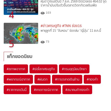
หุ้นดาวโจนส์วันนี้ 7 ส.ค. 2569 ปิดร่วงแรง 464.02 จุด
ราคาน้ำมันปรับตัวขึ้นตลาดวิตกกังวลเงินเฟ้อ
4
103
#ข่าวเศรษฐกิจ
#TNN ช่อง16
พายุลูกที่ 15 “จันหอม” จ่อถล่ม “ญี่ปุ่น” 11 ส.ค.นี้
5
73
แท็กยอดนิยม
#
สภาพอากาศ
#
ย่อโลกเศรษฐกิจ
#
กรมอุตุนิยมวิทยา
#
พยากรณ์อากาศ
#
ฝนตก
#
การตลาดเงินล้าน
#
ทองคำ
#
ราคาทองวันนี้
#
คาดการณ์อากาศ
#
สมาคมค้าทองคำ