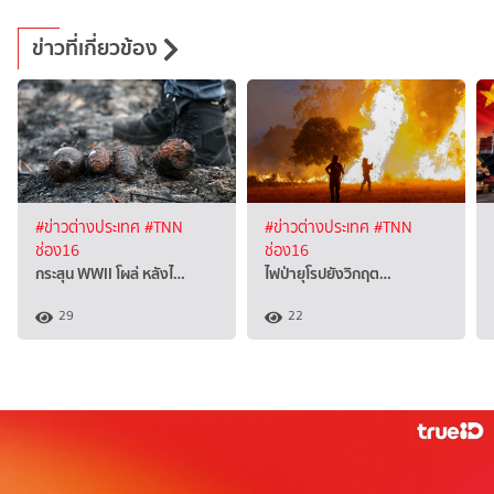
ข่าวที่เกี่ยวข้อง
#ข่าวต่างประเทศ
#TNN
#ข่าวต่างประเทศ
#TNN
ช่อง16
ช่อง16
กระสุน WWII โผล่ หลังไ…
ไฟป่ายุโรปยังวิกฤต…
29
22