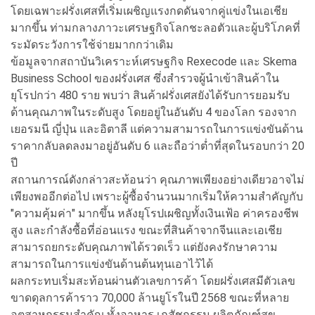
โดยเฉพาะฝรั่งเศสที่เริ่มเผชิญแรงกดดันจากคู่แข่งในเอเชีย
มากขึ้น ท่ามกลางภาวะเศรษฐกิจโลกชะลอตัวและผู้บริโภคที่
ระมัดระวังการใช้จ่ายมากกว่าเดิม
ข้อมูลจากสถาบันวิเคราะห์เศรษฐกิจ Rexecode และ Skema
Business School ของฝรั่งเศส ซึ่งสำรวจผู้นำเข้าสินค้าใน
ยุโรปกว่า 480 ราย พบว่า สินค้าฝรั่งเศสยังได้รับการยอมรับ
ด้านคุณภาพในระดับสูง โดยอยู่ในอันดับ 4 ของโลก รองจาก
เยอรมนี ญี่ปุ่น และอิตาลี แต่ความสามารถในการแข่งขันด้าน
ราคากลับลดลงมาอยู่อันดับ 6 และถือว่าต่ำที่สุดในรอบกว่า 20
ปี
สถานการณ์ดังกล่าวสะท้อนว่า คุณภาพเพียงอย่างเดียวอาจไม่
เพียงพออีกต่อไป เพราะผู้ซื้อจำนวนมากเริ่มให้ความสำคัญกับ
"ความคุ้มค่า" มากขึ้น หลังยุโรปเผชิญทั้งเงินเฟ้อ ค่าครองชีพ
สูง และกำลังซื้อที่อ่อนแรง ขณะที่สินค้าจากจีนและเอเชีย
สามารถยกระดับคุณภาพได้รวดเร็ว แต่ยังคงรักษาความ
สามารถในการแข่งขันด้านต้นทุนเอาไว้ได้
ผลกระทบเริ่มสะท้อนผ่านตัวเลขการค้า โดยฝรั่งเศสมีตัวเลข
ขาดดุลการค้าราว 70,000 ล้านยูโรในปี 2568 ขณะที่หลาย
อุตสาหกรรมสำคัญ ทั้งอาหาร เภสัชกรรม ผลิตภัณฑ์สุข