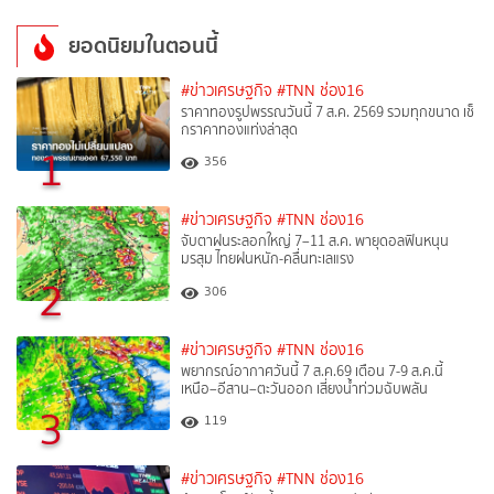
ยอดนิยมในตอนนี้
#ข่าวเศรษฐกิจ
#TNN ช่อง16
ราคาทองรูปพรรณวันนี้ 7 ส.ค. 2569 รวมทุกขนาด เช็
กราคาทองแท่งล่าสุด
1
356
#ข่าวเศรษฐกิจ
#TNN ช่อง16
จับตาฝนระลอกใหญ่ 7–11 ส.ค. พายุดอลฟินหนุน
มรสุม ไทยฝนหนัก-คลื่นทะเลแรง
2
306
#ข่าวเศรษฐกิจ
#TNN ช่อง16
พยากรณ์อากาศวันนี้ 7 ส.ค.69 เตือน 7-9 ส.ค.นี้
เหนือ–อีสาน–ตะวันออก เสี่ยงน้ำท่วมฉับพลัน
3
119
#ข่าวเศรษฐกิจ
#TNN ช่อง16