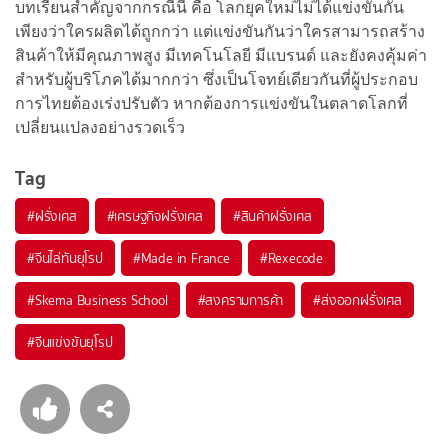
บทเรียนสำคัญจากกรณีนี้ คือ โลกยุคใหม่ไม่ได้แข่งขันกัน
เพียงว่าใครผลิตได้ถูกกว่า แต่แข่งขันกันว่าใครสามารถสร้าง
สินค้าให้มีคุณภาพสูง มีเทคโนโลยี มีแบรนด์ และยังคงคุ้มค่า
สำหรับผู้บริโภคได้มากกว่า ซึ่งเป็นโจทย์เดียวกันที่ผู้ประกอบ
การไทยต้องเร่งปรับตัว หากต้องการแข่งขันในตลาดโลกที่
เปลี่ยนแปลงอย่างรวดเร็ว
Tag
#
ฝรั่งเศส
#
เศรษฐกิจฝรั่งเศส
#
สินค้าฝรั่งเศส
#
จีนไล่ทันยุโรป
#
Made in France
#
Rexecode
#
Skema Business School
#
สงครามการค้า
#
ส่งออกฝรั่งเศส
#
จีนแข่งขันยุโรป