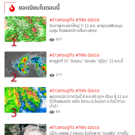
ยอดนิยมในตอนนี้
#ข่าวเศรษฐกิจ
#TNN ช่อง16
จับตาฝนระลอกใหญ่ 7–11 ส.ค. พายุดอลฟินหนุน
มรสุม ไทยฝนหนัก-คลื่นทะเลแรง
1
607
#ข่าวเศรษฐกิจ
#TNN ช่อง16
พายุลูกที่ 15 “จันหอม” จ่อถล่ม “ญี่ปุ่น” 11 ส.ค.นี้
2
277
#ข่าวเศรษฐกิจ
#TNN ช่อง16
พยากรณ์อากาศวันนี้ 8 ส.ค.69 อุตุฯ เตือน 8-11 ส.ค
ทั่วไทยฝนหนัก เหนือ อีสาน ตะวันออก ระวังน้ำท่วม-
น้ำป่า
3
69
#ข่าวเศรษฐกิจ
#TNN ช่อง16
ญี่ปุ่น อพยพ 2 แสนคน รับมือพายุ “ดอลฟิน” คาดขึ้น