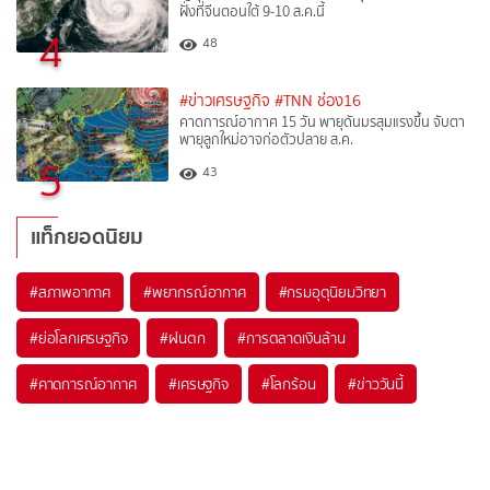
ฝั่งที่จีนตอนใต้ 9-10 ส.ค.นี้
4
48
#ข่าวเศรษฐกิจ
#TNN ช่อง16
คาดการณ์อากาศ 15 วัน พายุดันมรสุมแรงขึ้น จับตา
พายุลูกใหม่อาจก่อตัวปลาย ส.ค.
5
43
แท็กยอดนิยม
#
สภาพอากาศ
#
พยากรณ์อากาศ
#
กรมอุตุนิยมวิทยา
#
ย่อโลกเศรษฐกิจ
#
ฝนตก
#
การตลาดเงินล้าน
#
คาดการณ์อากาศ
#
เศรษฐกิจ
#
โลกร้อน
#
ข่าววันนี้