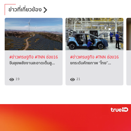
ข่าวที่เกี่ยวข้อง
#ข่าวเศรษฐกิจ
#TNN ช่อง16
#ข่าวเศรษฐกิจ
#TNN ช่อง16
จีนลุยพลังงานสะอาดเต็มสู…
ยกระดับศักยภาพ “ไทย”…
19
21