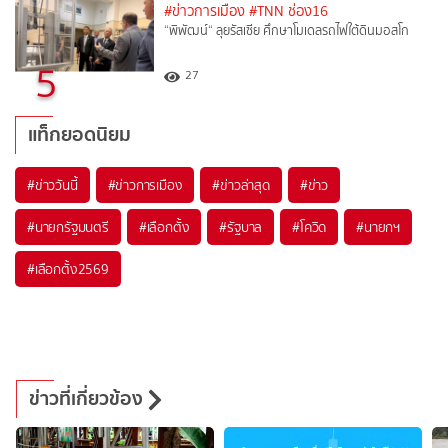
#ข่าวการเมือง
#TNN ช่อง16
“พิพัฒน์“ ลุยรัสเซีย ศึกษาโมเดลรถไฟใต้ดินมอสโก
5
27
แท็กยอดนิยม
#
ข่าววันนี้
#
ข่าวการเมือง
#
ข่าวล่าสุด
#
ข่าว
#
นายกรัฐมนตรี
#
เลือกตั้ง
#
รัฐบาล
#
โควิด
#
นายกฯ
#
เลือกตั้ง2569
ข่าวที่เกี่ยวข้อง