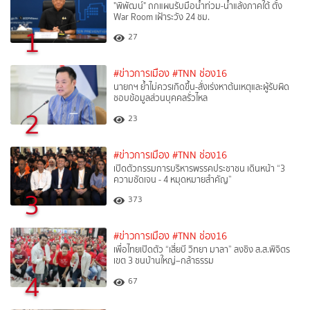
"พิพัฒน์" ถกแผนรับมือน้ำท่วม-น้ำแล้งภาคใต้ ตั้ง
War Room เฝ้าระวัง 24 ชม.
1
27
#ข่าวการเมือง
#TNN ช่อง16
นายกฯ ย้ำไม่ควรเกิดขึ้น-สั่งเร่งหาต้นเหตุและผู้รับผิด
ชอบข้อมูลส่วนบุคคลรั่วไหล
2
23
#ข่าวการเมือง
#TNN ช่อง16
เปิดตัวกรรมการบริหารพรรคประชาชน เดินหน้า “3
ความชัดเจน - 4 หมุดหมายสำคัญ”
3
373
#ข่าวการเมือง
#TNN ช่อง16
เพื่อไทยเปิดตัว “เสี่ยบี วิทยา มาลา” ลงชิง ส.ส.พิจิตร
เขต 3 ชนบ้านใหญ่–กล้าธรรม
4
67