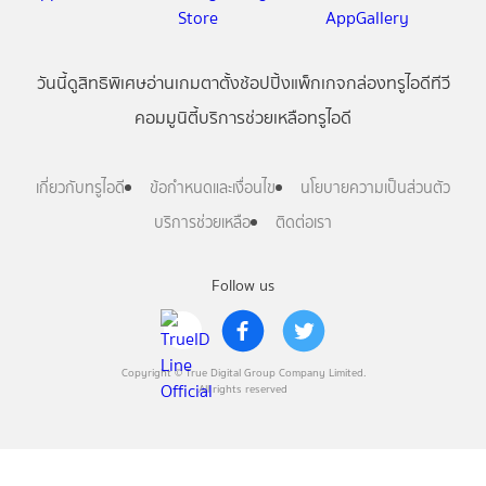
วันนี้
ดู
สิทธิพิเศษ
อ่าน
เกม
ตาตั้ง
ช้อปปิ้ง
แพ็กเกจ
กล่องทรูไอดีทีวี
คอมมูนิตี้
บริการช่วยเหลือทรูไอดี
เกี่ยวกับทรูไอดี
ข้อกำหนดและเงื่อนไข
นโยบายความเป็นส่วนตัว
บริการช่วยเหลือ
ติดต่อเรา
Follow us
Copyright © True Digital Group Company Limited.
All rights reserved