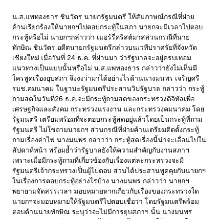
น.ส.แพทองธาร ชินวัตร นายกรัฐมนตรี ให้สัมภาษณ์กรณีที่ฝ่าย
ค้านเรียกร้องให้นายกฯไปตอบกระทู้ในสภา นายกจะมีเวลาไปตอบ
กระทู้หรือไม่ นายกฯกล่าวว่า เมอร์รี่คริสต์มาสส่วนกรณีที่นาย
ทักษิณ ชินวัตร อดีตนายกรัฐมนตรีกล่าวบนเวทีปราศรัยที่จังหวัด
เชียงใหม่ เมื่อวันที่ 24 ธ.ค. ที่ผ่านมา ว่ารัฐบาลจะอยู่ครบเทอม 
แนวทางเป็นแบบนั้นหรือไม่ น.ส.แพทองธาร กล่าวว่ายังไม่เห็นมี
ใครพูดเรื่องยุบสภา จึงงงว่ามาได้อย่างไรด้านนางมนพร เจริญศรี 
รมช.คมนาคม ในฐานะรัฐมนตรีประสานวิปรัฐบาล กล่าวว่า กระทู้
ถามสดในวันที่26 ธ.ค.จะมีกระทู้ถามสดของกระทรวงดิจิทัลเพื่อ
เศรษฐกิจและสังคม กระทรวงแรงงาน และกระทรวงคมนาคม โดย
รัฐมนตรี เตรียมพร้อมที่จะตอบกระทู้สดอยู่แล้วโดยเป็นกระทู้ที่ถาม
รัฐมนตรี ไม่ใช่ถามนายกฯ ส่วนกรณีที่ฝ่ายค้านเตรียมติดตั้งกระทู้
ถามเรื่องค่าไฟ นางมนพร กล่าวว่า กระทู้สดเรื่องนี้น่าจะเลื่อนไปใน
สัปดาห์หน้า พร้อมย้ำว่ารัฐบาลยังให้ความสำคัญกับงานสภาฯ
เพราะเมื่อมีกระทู้ถามที่เกี่ยวข้องกับเรื่องแต่ละกระทรวงจะมี
รัฐมนตรีเจ้ากระทรวงเป็นผู้ไปตอบ ส่วนได้ประสานพูดคุยกับนายกฯ
ในเรื่องการตอบกระทู้อย่างไรบ้าง นางมนพร กล่าวว่า นายกฯ
พยายามจัดสรรเวลา มอบหมายหากเกี่ยวกับเรื่องของกระทรวงใด
นายกฯจะมอบหมายให้รัฐมนตรีไปตอบเชื่อว่า โดยรัฐมนตรีพร้อม
ตอบด้านนายทักษิณ ระบุว่าจะไม่มีการยุบสภาฯ นั้น นางมนพร 