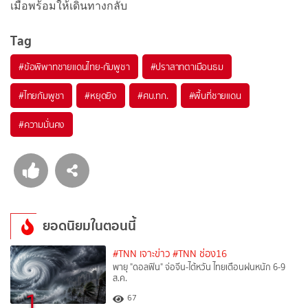
เมื่อพร้อมให้เดินทางกลับ
Tag
#
ข้อพิพาทชายแดนไทย-กัมพูชา
#
ปราสาทตาเมือนธม
#
ไทยกัมพูชา
#
หยุดยิง
#
ศบ.ทก.
#
พื้นที่ชายแดน
#
ความมั่นคง
ยอดนิยมในตอนนี้
#TNN เจาะข่าว
#TNN ช่อง16
พายุ "ดอลฟิน" จ่อจีน-ไต้หวัน ไทยเตือนฝนหนัก 6-9
ส.ค.
1
67