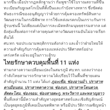
มากขึ้น เมื่อปรากฏหลักฐานว่า กัมพูชาใช้โบราณสถานที่ขึ้น
ทะเบียนกับยูเนสโกเป็นที่ตั้งปืนและกำบังทางทหาร ซึ่งขัดต่อ
พันธะกรณีของอนุสัญญาว่าด้วยการคุ้มครองทรัพย์สินทาง
วัฒนธรรมในกรณีพิพาท การใช้แหล่งมรดกเป็นเกราะกันการ
สู้รบเช่นนี้ ไม่เพียงแต่เป็นการละเมิดหลักมนุษยธรรมสากล แต่
ยังสุ่มเสี่ยงต่อการทำลายคุณค่าทางวัฒนธรรมอันไม่อาจเรียก
คืนได้
ศบ.ทก. ขอประณามพฤติกรรมดังกล่าว และย้ำว่าฝ่ายไทยให้
ความสำคัญกับการคุ้มครองแหล่งประวัติศาสตร์อย่าง
เคร่งครัด แม้จะอยู่ในภาวะสู้รบ
ไทยรักษาควบคุมพื้นที่ 11 แห่ง
ท่ามกลางความเปลี่ยนแปลงในสมรภูมิ ศบ.ทก. แถลงว่ากอง
กำลังไทยสามารถรักษาความได้เปรียบไว้ในพื้นที่ชายแดน
สำคัญจำนวน 11 แห่ง ได้แก่
ภูมะเขือ, ช่องอานม้า, ปราสาท
ตาเมือนธม, ปราสาทตาควาย, ช่องบก, ปราสาทโดนตวล,
สัตตะโสม, ช่องจอม, ช่องสายตะกู, พระวิหาร และพลาญยาว
พื้นที่เหล่านี้มีความสำคัญทางยุทธศาสตร์และเชิงสัญลักษณ์
เป็นจุดยุทธภูมิที่เคยเป็นเขตพิพาท หรือมีประวัติการเผชิญหน้า