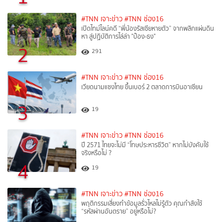
#TNN เจาะข่าว
#TNN ช่อง16
เปิดไทม์ไลน์คดี “พี่น้องรัสเซียหายตัว” จากพลิกแผ่นดิน
หา สู่ปฏิบัติการไล่ล่า "ป๋อง-ธง"
2
291
#TNN เจาะข่าว
#TNN ช่อง16
เวียดนามแซงไทย ขึ้นเบอร์ 2 ตลาดการบินอาเซียน
3
19
#TNN เจาะข่าว
#TNN ช่อง16
ปี 2571 ไทยจะไม่มี “โทษประหารชีวิต” หากไม่บังคับใช้
จริงหรือไม่ ?​
4
19
#TNN เจาะข่าว
#TNN ช่อง16
พฤติกรรมเสี่ยงทำข้อมูลรั่วไหลไม่รู้ตัว คุณกำลังใช้
“รหัสผ่านอันตราย” อยู่หรือไม่?