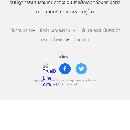
วันนี้
ดู
สิทธิพิเศษ
อ่าน
เกม
ตาตั้ง
ช้อปปิ้ง
แพ็กเกจ
กล่องทรูไอดีทีวี
คอมมูนิตี้
บริการช่วยเหลือทรูไอดี
เกี่ยวกับทรูไอดี
ข้อกำหนดและเงื่อนไข
นโยบายความเป็นส่วนตัว
บริการช่วยเหลือ
ติดต่อเรา
Follow us
Copyright © True Digital Group Company Limited.
All rights reserved