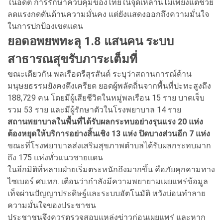
ในอดีต การรักษาควบคุมของไทยในจุดเหล่านี้ไม่เพียงแต่ช่วย
ลดแรงกดดันด้านความมั่นคง แต่ยังแสดงออกถึงความมั่นใจ
ในการปกป้องเขตแดน
ยอดอพยพทะลุ 1.8 แสนคน ระบบ
สาธารณสุขรับภาระเต็มที่
ขณะเดียวกัน พลเรือตรีสุรสันต์ ระบุว่าสถานการณ์ด้าน
มนุษยธรรมยังคงตึงเครียด ยอดผู้พลัดถิ่นจากพื้นที่ปะทะสูงถึง
188,729 คน โดยมีผู้เสียชีวิตในหมู่พลเรือน 15 ราย บาดเจ็บ
รวม 53 ราย และมีผู้รักษาตัวในโรงพยาบาล 14 ราย
สถานพยาบาลในพื้นที่ได้รับผลกระทบอย่างรุนแรง 20 แห่ง
ต้องหยุดให้บริการอย่างสิ้นเชิง 13 แห่ง ปิดบางส่วนอีก 7 แห่ง
ขณะที่โรงพยาบาลส่งเสริมสุขภาพตำบลได้รับผลกระทบมาก
ถึง 175 แห่งทั่วแนวชายแดน
ในอีกมิติที่หลายฝ่ายเริ่มตระหนักถึงมากขึ้น คือภัยคุกคามทาง
ไซเบอร์ ศบ.ทก. เตือนว่ากำลังมีความพยายามเผยแพร่ข้อมูล
เท็จผ่านปัญญาประดิษฐ์และระบบอัตโนมัติ หวังบ่อนทำลาย
ความมั่นใจของประชาชน
ประชาชนจึงควรตรวจสอบแหล่งข่าวก่อนเผยแพร่ และหาก