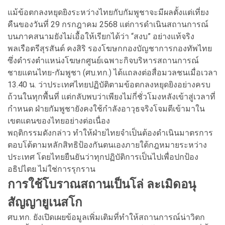
แม้ข้อตกลงหยุดยิงระหว่างไทยกับกัมพูชาจะมีผลตั้งแต่เที่ยง
คืนของวันที่ 29 กรกฎาคม 2568 แต่การดำเนินสถานการณ์
บนภาคสนามยังไม่เอื้อให้เรียกได้ว่า “สงบ” อย่างแท้จริง
พลเรือตรีสุรสันต์ คงสิริ รองโฆษกกองบัญชาการกองทัพไทย
ซึ่งดำรงตำแหน่งโฆษกศูนย์เฉพาะกิจบริหารสถานการณ์
ชายแดนไทย-กัมพูชา (ศบ.ทก.) ได้แถลงต่อสื่อมวลชนเมื่อเวลา
13.40 น. ว่าประเทศไทยปฏิบัติตามข้อตกลงหยุดยิงอย่างครบ
ถ้วนในทุกพื้นที่ แต่กลับพบว่าเพียงไม่กี่ชั่วโมงหลังเข้าสู่เวลาที่
กำหนด ฝ่ายกัมพูชายังคงใช้กำลังอาวุธจริงโจมตีเข้ามาใน
เขตแดนของไทยอย่างต่อเนื่อง
พฤติกรรมดังกล่าว ทำให้ฝ่ายไทยจำเป็นต้องดำเนินมาตรการ
ตอบโต้ตามหลักสิทธิป้องกันตนเองภายใต้กฎหมายระหว่าง
ประเทศ โดยไทยยืนยันว่าทุกปฏิบัติการเป็นไปเพื่อปกป้อง
อธิปไตย ไม่ใช่การรุกราน
การใช้โบราณสถานเป็นโล่ ละเมิดอนุ
สัญญายูเนสโก
ศบ.ทก. ยังเปิดเผยข้อมูลเพิ่มเติมที่ทำให้สถานการณ์น่าวิตก