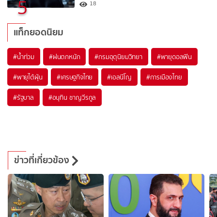
5
18
แท็กยอดนิยม
#
น้ำท่วม
#
ฝนตกหนัก
#
กรมอุตุนิยมวิทยา
#
พายุดอลฟิน
#
พายุไต้ฝุ่น
#
เศรษฐกิจไทย
#
เอลนีโญ
#
การเมืองไทย
#
รัฐบาล
#
อนุทิน ชาญวีรกูล
ข่าวที่เกี่ยวข้อง