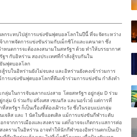
ลกระทบไปสู่การแข่งขันฟุตบอลโลกในปีนี้ ที่จะจัดระหว่าง
็นเจ้าภาพจัดการแข่งขันร่วมกับเม็กซิโกและแคนาดา ซึ่ง
ะมีกำหนดการจะต้องลงสนามในสหรัฐฯ ด้วย ทำให้บรรยากาศ
รัฐฯ กับอิหร่าน สองประเทศที่กำลังสู้รบกันใน
งขันฟุตบอลโลก
สู้รบในอิหร่านยังไม่จบลง และอิหร่านยังคงเข้าร่วมการ
ตร์การแข่งขันฟุตบอลโลกที่ทีมเข้าร่วมการแข่งขัน กำลังทำ
ละกลุ่มในการจับฉลากแบ่งสาย โดยสหรัฐฯ อยู่กลุ่ม D ร่วม
่กลุ่ม G ร่วมกับ ฝรั่งเศส เซเนกัล และนอร์เวย์ แต่การที่
หรัฐฯ ก็เป็นเรื่องที่ต้องเฝ้าระวัง ซึ่งในรอบแบ่งกลุ่ม
จลิส และ 1 นัดในซีแอตเติล แม้การแข่งขันกีฬาระดับ
กออกจากการเมืองและสงคราม แต่ก็อาจจะเกิดกระแสการต่อ
สงครามในอิหร่าน อาจทำให้นักกีฬาของอิหร่านตกเป็นเป้า