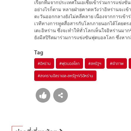
เรียกทีมจากประเทศในเอเชียเข้าร่วมการแข่งขันแ
อย่างไรก็ตาม หลายฝ่ายคาดหวังว่าอิหร่านจะเข
ตะวันออกกลางยังไม่คลี่คลาย เนื่องจากการเข้า
เวทีทางการทูตสื่อสารกับโลกภายนอกได้โดยตรง 
เตะอิหร่าน ซึ่งจะทำให้ทั่วโลกเห็นใจอิหร่านมากข
ยังมีสปิริตมาร่วมการแข่งขันฟุตบอลโลก ซึ่งหาก
Tag
#
อิหร่าน
#
ฟุตบอลโลก
#
สหรัฐฯ
#
เจ้าภาพ
#
สงครามอิสราเอล-สหรัฐฯVSอิหร่าน