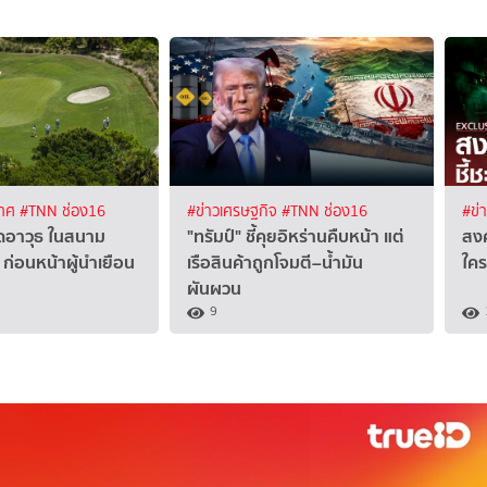
เทศ
#TNN ช่อง16
#ข่าวเศรษฐกิจ
#TNN ช่อง16
#ข่
ิดอาวุธ ในสนาม
"ทรัมป์" ชี้คุยอิหร่านคืบหน้า แต่
สงค
 ก่อนหน้าผู้นำเยือน
เรือสินค้าถูกโจมตี–น้ำมัน
ใคร
ผันผวน
9