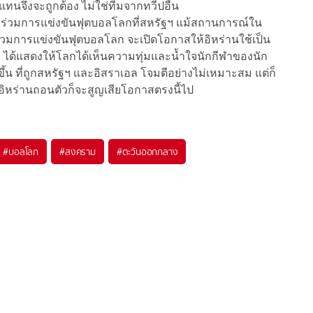
ทนจึงจะถูกต้อง ไม่ใช่ทีมจากทวีปอื่น
้าร่วมการแข่งขันฟุตบอลโลกที่สหรัฐฯ แม้สถานการณ์ใน
ร่วมการแข่งขันฟุตบอลโลก จะเปิดโอกาสให้อิหร่านใช้เป็น
ได้แสดงให้โลกได้เห็นความทุ่มและน้ำใจนักกีฬาของนัก
ึ้น ที่ถูกสหรัฐฯ และอิสราเอล โจมตีอย่างไม่เหมาะสม แต่ก็
อิหร่านถอนตัวก็จะสูญเสียโอกาสตรงนี้ไป
#
บอลโลก
#
สงคราม
#
ตะวันออกกลาง