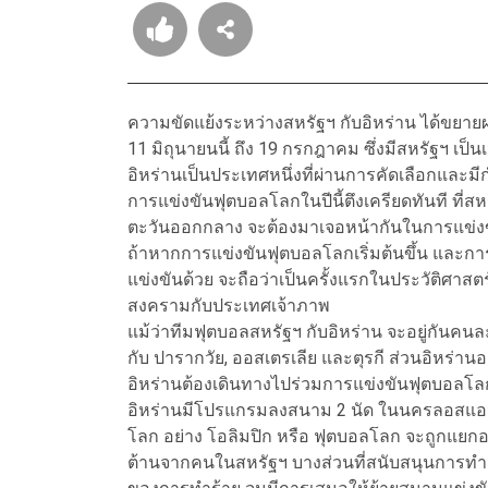
ความขัดแย้งระหว่างสหรัฐฯ กับอิหร่าน ได้ขยายผ
11 มิถุนายนนี้ ถึง 19 กรกฎาคม ซึ่งมีสหรัฐฯ เป
อิหร่านเป็นประเทศหนึ่งที่ผ่านการคัดเลือกแล
การแข่งขันฟุตบอลโลกในปีนี้ตึงเครียดทันที ที่สห
ตะวันออกกลาง จะต้องมาเจอหน้ากันในการแข่
ถ้าหากการแข่งขันฟุตบอลโลกเริ่มต้นขึ้น และการ
แข่งขันด้วย จะถือว่าเป็นครั้งแรกในประวัติศาส
สงครามกับประเทศเจ้าภาพ
แม้ว่าทีมฟุตบอลสหรัฐฯ กับอิหร่าน จะอยู่กันคน
กับ ปารากวัย, ออสเตรเลีย และตุรกี ส่วนอิหร่านอยู
อิหร่านต้องเดินทางไปร่วมการแข่งขันฟุตบอลโลกที่ส
อิหร่านมีโปรแกรมลงสนาม 2 นัด ในนครลอสแอนเ
โลก อย่าง โอลิมปิก หรือ ฟุตบอลโลก จะถูกแย
ต้านจากคนในสหรัฐฯ บางส่วนที่สนับสนุนการทำ