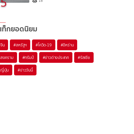
5
18
แท็กยอดนิยม
#
จีน
#
สหรัฐฯ
#
โควิด-19
#
อิหร่าน
#
สงคราม
#
ทรัมป์
#
ข่าวต่างประเทศ
#
รัสเซีย
#
ญี่ปุ่น
#
ข่าววันนี้