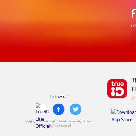
T
E
Follow us
อ
Copyright © True Digital Group Company Limited.
All rights reserved