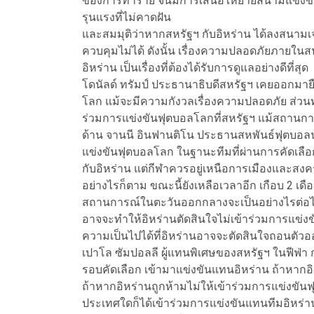
ของการทำร้าย จนมีการเสนอให้ย้ายสนามแข่งขันที่
รุนแรงที่ไม่คาดฝัน
และสมมุติว่าหากสหรัฐฯ กับอิหร่าน ได้ลงสนา
ควบคุมไม่ได้ ดังนั้น เรื่องความปลอดภัยภา
อิหร่าน เป็นเรื่องที่ต้องได้รับการดูแลอย่างดีที่สุด
โดนัลด์ ทรัมป์ ประธานาธิบดีสหรัฐฯ เคยออกมายืน
โลก แม้จะมีความกังวลเรื่องความปลอดภัย ส่วนท
ร่วมการแข่งขันฟุตบอลโลกที่สหรัฐฯ แม้สถานก
ด้าน จานนี อินฟานติโน ประธานสหพันธ์ฟุตบอลนาน
แข่งขันฟุตบอลโลก ในฐานะทีมที่ผ่านการคัดเลือ
กับอิหร่าน แต่กีฬาควรอยู่เหนือการเมืองและสง
อย่างไรก็ตาม ขณะนี้ยังเหลือเวลาอีก เกือบ 2 เดือ
สถานการณ์ในตะวันออกกลางจะเป็นอย่างไรต่อไป 
อาจจะทำให้อิหร่านตัดสินใจไม่เข้าร่วมการแข่
ความเป็นไปได้ที่อิหร่านอาจจะตัดสินใจถอนตัวอ
เปาโล ซัมปอลลี ผู้แทนพิเศษของสหรัฐฯ ในฟีฟ่า 
รอบคัดเลือก เข้ามาแข่งขันแทนอิหร่าน ถ้าหาก
ถ้าหากอิหร่านถูกห้ามไม่ให้เข้าร่วมการแข่งขันฟ
ประเทศใดก็ได้เข้าร่วมการแข่งขันแทนทีมอิหร่าน 