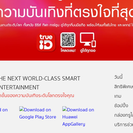
วันนี้
HE NEXT WORLD-CLASS SMART
NTERTAINMENT
สิทธิพิเศษ
ีกขั้นของความบันเทิงระดับโลกตรงใจคุณ
เกม
ช้อปปิ้ง
กล่องทรูไอ
บริการช่ว