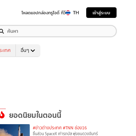
TH
เข้าสู่ระบบ
โหลดแอป
กล่องทรูไอดี ทีวี
ระเทศ
อื่นๆ
ยอดนิยมในตอนนี้
#ข่าวต่างประเทศ
#TNN ช่อง16
ชิ้นส่วน SpaceX เท่ารถบัส พุ่งชนดวงจันทร์