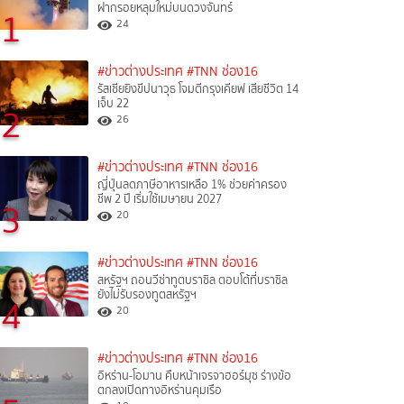
ฝากรอยหลุมใหม่บนดวงจันทร์
1
24
#ข่าวต่างประเทศ
#TNN ช่อง16
รัสเซียยิงขีปนาวุธ โจมตีกรุงเคียฟ เสียชีวิต 14
เจ็บ 22
2
26
#ข่าวต่างประเทศ
#TNN ช่อง16
ญี่ปุ่นลดภาษีอาหารเหลือ 1% ช่วยค่าครอง
ชีพ 2 ปี เริ่มใช้เมษายน 2027
3
20
#ข่าวต่างประเทศ
#TNN ช่อง16
สหรัฐฯ ถอนวีซ่าทูตบราซิล ตอบโต้ที่บราซิล
ยังไม่รับรองทูตสหรัฐฯ
4
20
#ข่าวต่างประเทศ
#TNN ช่อง16
อิหร่าน-โอมาน คืบหน้าเจรจาฮอร์มุซ ร่างข้อ
ตกลงเปิดทางอิหร่านคุมเรือ