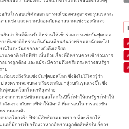
ทีมอิหร่านต้องเตะ ไปที่เม็กซิโกแทน เพื่อป้องกันเหตุ
มเจอกันในรอบแพ้คัดออก อารมณ์ของคนดูอาจจะรุนแรง จน
ยในสนามแข่ง และความปลอดภัยนอกสนามแข่งของนักเตะ
ยันว่า ยินดีต้อนรับอิหร่านให้เข้าร่วมการแข่งขันฟุตบอล
างทีมชาติอิหร่าน ยืนยันเหมือนกันว่าพร้อมส่งนักเตะไป
ารณ์ในตะวันออกกลางยังตึงเครียด
าชาติ หรือฟีฟ่า เห็นด้วยเรื่องที่อิหร่านควรเข้าร่วมการ
กอย่างถูกต้อง และแม้จะมีความตึงเครียดระหว่างสหรัฐฯ
คราม
น ก่อนจะถึงวันแข่งขันฟุตบอลโลก ซึ่งยังไม่มีใครรู้ว่า
สงครามจะจบลง หรือจะกลับมาสู้รบกันรุนแรงขึ้น ซึ่ง
งขันฟุตบอลโลกในนาทีสุดท้าย
อกจากการแข่งขันฟุตบอลโลกในปีนี้ ก็ทำให้สหรัฐฯ ก็ทำให้
กำลังเจรจากับทางฟีฟ่าให้อิตาลี ที่ตกรอบในการแข่งขัน
อิหร่านถอนตัว
ุตบอลโลกจริง ฟีฟ่ามีสิทธิตามมาตรา 6 ที่จะเรียกให้
แต่ก็มีการเรียกร้องว่าหากอิหร่านถูกตัดสิทธิจริง ก็ควร