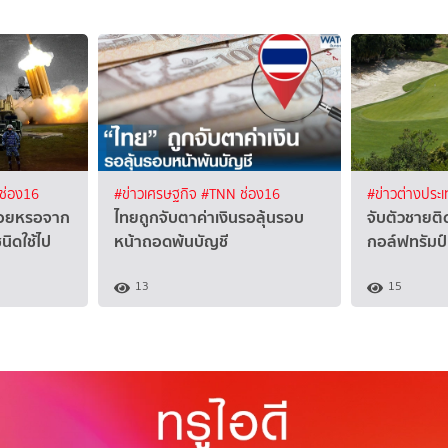
ช่อง16
#ข่าวเศรษฐกิจ
#TNN ช่อง16
#ข่าวต่างประ
ร่อยหรอจาก
ไทยถูกจับตาค่าเงินรอลุ้นรอบ
จับตัวชายต
ิดใช้ไป
หน้าถอดพ้นบัญชี
กอล์ฟทรัมป์
13
15