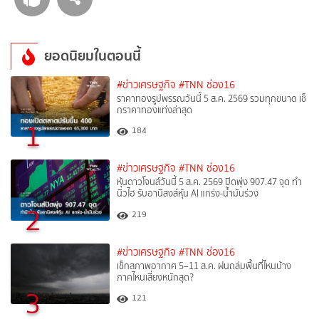
ยอดนิยมในตอนนี้
#ข่าวเศรษฐกิจ
#TNN ช่อง16
ราคาทองรูปพรรณวันนี้ 5 ส.ค. 2569 รวมทุกขนาด เช็
กราคาทองแท่งล่าสุด
1
184
#ข่าวเศรษฐกิจ
#TNN ช่อง16
หุ้นดาวโจนส์วันนี้ 5 ส.ค. 2569 ปิดพุ่ง 907.47 จุด ทำ
นิวไฮ รับอานิสงส์หุ้น AI แกร่ง-น้ำมันร่วง
2
219
#ข่าวเศรษฐกิจ
#TNN ช่อง16
เช็กสภาพอากาศ 5–11 ส.ค. ฝนถล่มพื้นที่ไหนบ้าง
ภาคไหนเสี่ยงหนักสุด?
3
121