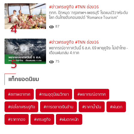
#ข่าวเศรษฐกิจ
#TNN ช่อง16
ททท. ปักหมุด ‘กรุงเทพฯ-เพชรบุรี’ โรดแมปวิวาห์ระดับ
โลก ดันไทยฮับคอนเซปต์ "Romance Tourism"
4
87
#ข่าวเศรษฐกิจ
#TNN ช่อง16
พยากรณ์อากาศวันนี้ 6 ส.ค. 69 พายุคูจิระ ไม่เข้าไทย -
เตือนฝนถล่ม 4 ภาค
5
75
แท็กยอดนิยม
#
สภาพอากาศ
#
กรมอุตุนิยมวิทยา
#
พยากรณ์อากาศ
#
ย่อโลกเศรษฐกิจ
#
การตลาดเงินล้าน
#
ราคาน้ำมัน
#
ฝนตก
#
ราคาทอง
#
เศรษฐกิจ
#
ฝนตกหนัก