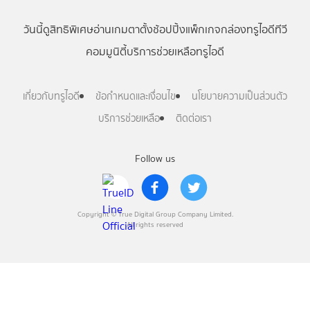
วันนี้
ดู
สิทธิพิเศษ
อ่าน
เกม
ตาตั้ง
ช้อปปิ้ง
แพ็กเกจ
กล่องทรูไอดีทีวี
คอมมูนิตี้
บริการช่วยเหลือทรูไอดี
เกี่ยวกับทรูไอดี
ข้อกำหนดและเงื่อนไข
นโยบายความเป็นส่วนตัว
บริการช่วยเหลือ
ติดต่อเรา
Follow us
Copyright © True Digital Group Company Limited.
All rights reserved