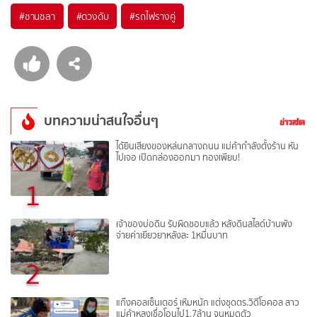
#
ชานชลา
#
ดวงดับ
#
รถไฟรางคู่
บทความน่าสนใจอื่นๆ
ได้ยินเสียงของหล่นกลางถนน แม่ค้ากำลังตั้งร้าน หัน
ไปเจอ เปิดกล่องออกมา ทองเพียบ!
1
เจ้าของบ่อดิน รับผิดชอบแล้ว หลังดินสไลด์บ้านพัง
จ่ายค่าเยียวยาหลังละ 1หมื่นบาท
2
แก๊งคอลเซ็นเตอร์ เหิมหนัก แต่งชุดตร.วิดีโอคอล สาว
แม่ค้าหลงเชื่อโอนไป1.7ล้าน จนหมดตัว