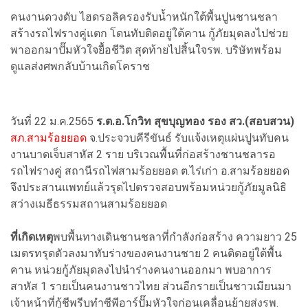
คนงานดวงดับ ไฮดรอลิครองรับน้ำหนักใต้พื้นปูนชานชลา
สร้างรถไฟรางคู่แตก โดนทับติดอยู่ใต้คาน กู้ภัยมุดลงไปช่วย
พาออกมาปั๊มหัวใจยื้อชีวิต สุดท้ายไปสิ้นใจรพ. บริษัทพร้อม
ดูแลส่งศพกลับบ้านเกิดโคราช
วันที่ 22 ม.ค.2565
ร.ต.อ.โกวิท สุขบุญทอง รอง สว.(สอบสวน)
สภ.สามร้อยยอด
จ.ประจวบคีรีขันธ์ รับแจ้งเหตุแผ่นปูนทับคน
งานบาดเจ็บสาหัส 2 ราย บริเวณพื้นที่ก่อสร้างชานชลารอ
รถไฟรางคู่ สถานีรถไฟสามร้อยยอด ต.ไร่เก่า อ.สามร้อยยอด
จึงประสานแพทย์แล้วรุดไปตรวจสอบพร้อมหน่วยกู้ภัยมูลนิธิ
สว่างเมธีธรรมสถานสามร้อยยอด
ที่เกิดเหตุ
พบพื้นทางเดินชานชลาที่กำลังก่อสร้าง ความยาว 25
เมตรทรุดตัวลงมาทับร่างของคนงานชาย 2 คนติดอยู่ใต้พื้น
คาน หน่วยกู้ภัยมุดลงไปนำร่างคนงานออกมา พบอาการ
สาหัส 1 รายเป็นคนงานชาวไทย ส่วนอีกรายเป็นชาวเมียนมา
เจ้าหน้าที่กู้ชีพรีบทำซีพีอาร์ปั๊มหัวใจก่อนเคลื่อนย้ายส่งรพ.