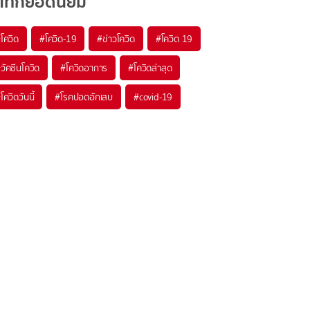
แท็กยอดนิยม
#
โควิด
#
โควิด-19
#
ข่าวโควิด
#
โควิด 19
#
วัคซีนโควิด
#
โควิดอาการ
#
โควิดล่าสุด
#
โควิดวันนี้
#
โรคปอดอักเสบ
#
covid-19