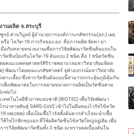
งานผลิต จ.สระบุรี
วิฑูรย์ ด่านวิบูลย์ ผู้อำนวยการองค์การเภสัชกรรม(อภ.) เผย
หรือ โควิด-19 ภารกิจของ อภ. คือการผลิต จัดหา ยา
มมือกับหลายหน่วยงานเพื่อการวิจัยพัฒนาวัคซีนต้นแบบใน
ัคซีนป้องกันโควิด-19 ต้นแบบ 2 ชนิด คือ 1.ชนิดวัคซีน
ฒนาโดยคณะแพทยศาสตร์ศิริราชพยาบาลมหาวิทยาลัยมหิดล
cine) พัฒนาโดยคณะเภสัชศาสตร์ จุฬาลงกรณ์มหาวิทยาลัย
์เพาะเลี้ยง ซึ่งหากวัคซีนต้นแบบนี้สามารถกระตุ้นภูมิคุ้มกัน
าเพื่อพัฒนาต่อในการขยายขนาดการผลิตเป็นวัคซีนตาม
ิกต่อไป
ละเทคโนโลยีชีวภาพแห่งชาติ (BIOTEC) เพื่อวิจัยพัฒนา
โรน่าสายพันธุ์ SARS-CoV2 เข้าไปในยีนของไวรัสไข้หวัด
9 vaccine) เพื่อเป็นเชื้อไวรัสตั้งต้นหากสำเร็จจะนำเชื้อ
ช้ไข่ไก่ฟักของอภ.ที่ใช้ผลิตวัคซีนไข้หวัดใหญ่อยู่เดิม เพื่อ
รวิจัยพัฒนาวัคซีนทั้ง 3 ชนิด จะทราบผลเบื้องต้นใน