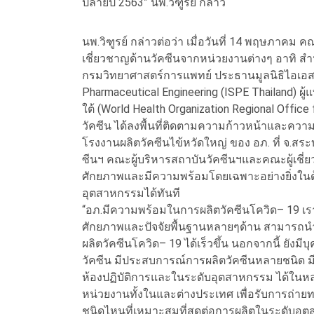
ปลายปี 2563” นพ.วิฑูรย์ กล่าว
นพ.วิฑูรย์ กล่าวต่อว่า เมื่อวันที่ 14 พฤษภาคม 
เชี่ยวชาญด้านวัคซีนจากหน่วยงานต่างๆ อาทิ 
กรมวิทยาศาสตร์การแพทย์ ประธานมูลนิธิไอเอสพีอ
Pharmaceutical Engineering (ISPE Thailand) 
ใต้ (World Health Organization Regional Office
วัคซีน ได้ลงพื้นที่ติดตามความก้าวหน้าและควา
โรงงานผลิตวัคซีนไข้หวัดใหญ่ ของ อภ. ที่ จ.สระ
ซีนฯ คณะผู้บริหารสถาบันวัคซีนฯและคณะผู้เชี่ยว
ศักยภาพและมีความพร้อมโดยเฉพาะอย่างยิ่งในด
อุตสาหกรรมได้ทันที
“อภ.มีความพร้อมในการผลิตวัคซีนโควิด– 19 เราม
ศักยภาพและปัจจัยพื้นฐานหลายๆด้าน สามารถนำม
ผลิตวัคซีนโควิด– 19 ได้เร็วขึ้น นอกจากนี้ ยังมี
วัคซีน มีประสบการณ์การผลิตวัคซีนหลายชนิด มีเคร
ห้องปฏิบัติการและในระดับอุตสาหกรรม ได้ในห
หน่วยงานทั้งในและต่างประเทศ เพื่อรับการถ่ายท
ชนิดไหนที่เหมาะสมที่สุดต่อการผลิตในระดับอุตส