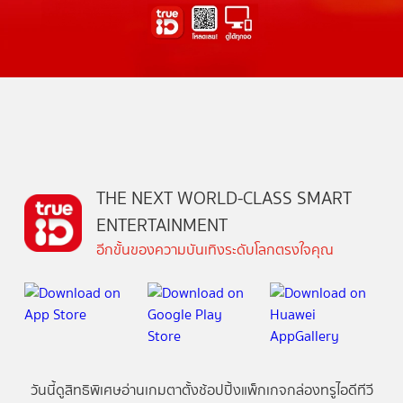
THE NEXT WORLD-CLASS SMART
ENTERTAINMENT
อีกขั้นของความบันเทิงระดับโลกตรงใจคุณ
วันนี้
ดู
สิทธิพิเศษ
อ่าน
เกม
ตาตั้ง
ช้อปปิ้ง
แพ็กเกจ
กล่องทรูไอดีทีวี