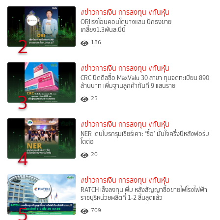
#ข่าวการเงิน การลงทุน
#ทันหุ้น
ORIเร่งโอนคอนโดบางแสน ปักธงขาย
เกลี้ยง1.3พันล.ปีนี้
2
186
#ข่าวการเงิน การลงทุน
#ทันหุ้น
CRC ปิดดีลซื้อ MaxValu 30 สาขา ทุนจดทะเบียน 890
ล้านบาท เพิ่มฐานลูกค้าทันที 9 แสนราย
3
25
#ข่าวการเงิน การลงทุน
#ทันหุ้น
NER เด่นโบรกรุมเชียร์เคาะ ‘ซื้อ’ มั่นใจครึ่งปีหลังฟอร์ม
โตต่อ
4
20
#ข่าวการเงิน การลงทุน
#ทันหุ้น
RATCH เล็งลงทุนเพิ่ม หลังสัญญาซื้อขายไฟโรงไฟฟ้า
ราชบุรีหน่วยผลิตที่ 1-2 สิ้นสุดแล้ว
5
709