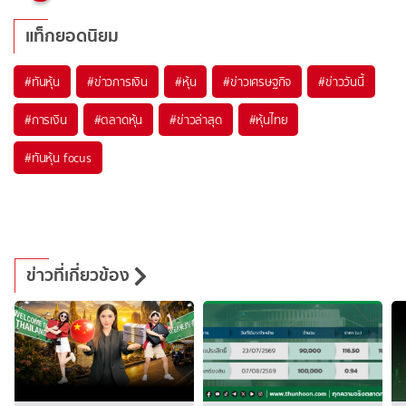
แท็กยอดนิยม
#
ทันหุ้น
#
ข่าวการเงิน
#
หุ้น
#
ข่าวเศรษฐกิจ
#
ข่าววันนี้
#
การเงิน
#
ตลาดหุ้น
#
ข่าวล่าสุด
#
หุ้นไทย
#
ทันหุ้น focus
ข่าวที่เกี่ยวข้อง