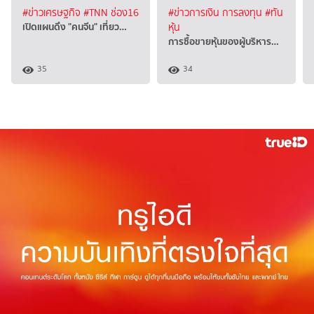
#ข่าวเศรษฐกิจ
#TNN ช่อง16
#ข่าวการเงิน การลงทุน
#ทัน
เปิดแผนดึง "คนจีน" เที่ยว…
หุ้น
การซื้อขายหุ้นของผู้บริหาร…
35
34