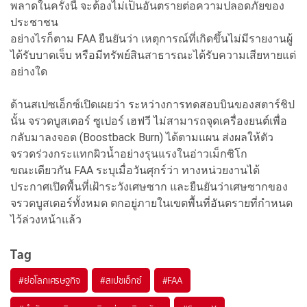
พลาดในครั้งนี้ จะต้องไม่เป็นอันตรายต่อความปลอดภัยของ
ประชาชน
อย่างไรก็ตาม FAA ยืนยันว่า เหตุการณ์ที่เกิดขึ้นไม่มีรายงานผู้
ได้รับบาดเจ็บ หรือมีทรัพย์สินสาธารณะได้รับความเสียหายแต่
อย่างใด
ด้านสเปซเอ็กซ์เปิดเผยว่า ระหว่างการทดสอบบินของสตาร์ชิป
นั้น จรวดบูสเตอร์ ซูเปอร์ เฮฟวี ไม่สามารถจุดเครื่องยนต์เพื่อ
กลับมาลงจอด (Boostback Burn) ได้ตามแผน ส่งผลให้ตัว
จรวดร่วงกระแทกผิวน้ำอย่างรุนแรงในอ่าวเม็กซิโก
ขณะเดียวกัน FAA ระบุเมื่อวันศุกร์ว่า ทางหน่วยงานได้
ประกาศเปิดพื้นที่เฝ้าระวังเศษซาก และยืนยันว่าเศษซากของ
จรวดบูสเตอร์ทั้งหมด ตกอยู่ภายในเขตพื้นที่อันตรายที่กำหนด
ไว้ล่วงหน้าแล้ว
Tag
#
ย่อโลกเศรษฐกิจ
#
สเปซเอ็กซ์
#
FAA