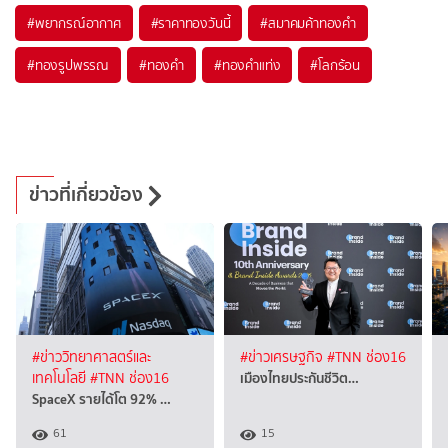
#
พยากรณ์อากาศ
#
ราคาทองวันนี้
#
สมาคมค้าทองคำ
#
ทองรูปพรรณ
#
ทองคำ
#
ทองคำแท่ง
#
โลกร้อน
ข่าวที่เกี่ยวข้อง
#ข่าววิทยาศาสตร์และ
#ข่าวเศรษฐกิจ
#TNN ช่อง16
เมืองไทยประกันชีวิต…
เทคโนโลยี
#TNN ช่อง16
SpaceX รายได้โต 92% …
61
15