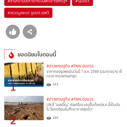
#
สำนักงานบริหารการบินแห่งชาติสหรัฐฯ
#
SpaceX
#
จรวดบูสเตอร์ ซูเปอร์ เฮฟวี
ยอดนิยมในตอนนี้
#ข่าวเศรษฐกิจ
#TNN ช่อง16
ราคาทองรูปพรรณวันนี้ 7 ส.ค. 2569 รวมทุกขนาด เช็
กราคาทองแท่งล่าสุด
1
343
#ข่าวเศรษฐกิจ
#TNN ช่อง16
UN ชี้ "เอลนีโญ" เร่งเครื่อง แรงขึ้นตั้งแต่ส.ค.นี้เป็นต้น
ไป โลกเตรียมรับศึกอากาศสุดขั้ว!
2
180