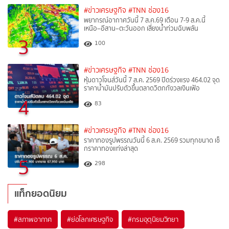
#ข่าวเศรษฐกิจ
#TNN ช่อง16
พยากรณ์อากาศวันนี้ 7 ส.ค.69 เตือน 7-9 ส.ค.นี้
เหนือ–อีสาน–ตะวันออก เสี่ยงน้ำท่วมฉับพลัน
3
100
#ข่าวเศรษฐกิจ
#TNN ช่อง16
หุ้นดาวโจนส์วันนี้ 7 ส.ค. 2569 ปิดร่วงแรง 464.02 จุด
ราคาน้ำมันปรับตัวขึ้นตลาดวิตกกังวลเงินเฟ้อ
4
83
#ข่าวเศรษฐกิจ
#TNN ช่อง16
ราคาทองรูปพรรณวันนี้ 6 ส.ค. 2569 รวมทุกขนาด เช็
กราคาทองแท่งล่าสุด
5
298
แท็กยอดนิยม
#
สภาพอากาศ
#
ย่อโลกเศรษฐกิจ
#
กรมอุตุนิยมวิทยา