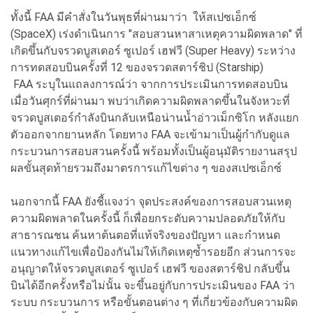
ทั้งนี้ FAA มีคำสั่งในวันพุธที่ผ่านมาว่า ให้สเปซเอ็กซ์
(SpaceX) เร่งดำเนินการ "สอบสวนหาสาเหตุความผิดพลาด" ที่
เกิดขึ้นกับจรวดบูสเตอร์ ซูเปอร์ เฮฟวี (Super Heavy) ระหว่าง
การทดสอบบินครั้งที่ 12 ของจรวดสตาร์ชิป (Starship)
FAA ระบุในแถลงการณ์ว่า จากการประเมินการทดสอบบิน
เมื่อวันศุกร์ที่ผ่านมา พบว่าเกิดความผิดพลาดขึ้นในจังหวะที่
จรวดบูสเตอร์กำลังบินกลับเหนือน่านน้ำอ่าวเม็กซิโก หลังแยก
ตัวออกจากยานหลัก โดยทาง FAA จะเข้ามาเป็นผู้กำกับดูแล
กระบวนการสอบสวนครั้งนี้ พร้อมทั้งเป็นผู้อนุมัติรายงานสรุป
ผลขั้นสุดท้ายรวมถึงมาตรการแก้ไขต่าง ๆ ของสเปซเอ็กซ์
นอกจากนี้ FAA ยังชี้แจงว่า จุดประสงค์ของการสอบสวนเหตุ
ความผิดพลาดในครั้งนี้ ก็เพื่อยกระดับความปลอดภัยให้กับ
สาธารณชน ค้นหาต้นตอที่แท้จริงของปัญหา และกำหนด
แนวทางแก้ไขเพื่อป้องกันไม่ให้เกิดเหตุซ้ำรอยอีก ส่วนการจะ
อนุญาตให้จรวดบูสเตอร์ ซูเปอร์ เฮฟวี ของสตาร์ชิป กลับขึ้น
บินได้อีกครั้งหรือไม่นั้น จะขึ้นอยู่กับการประเมินของ FAA ว่า
ระบบ กระบวนการ หรือขั้นตอนต่าง ๆ ที่เกี่ยวข้องกับความผิด