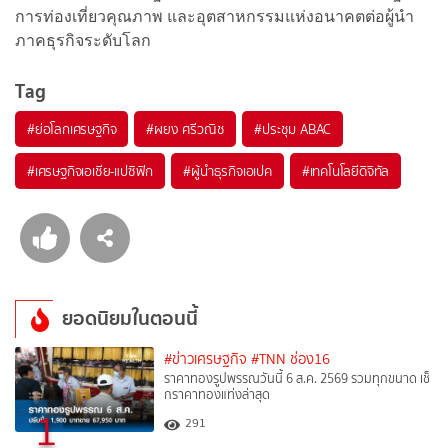
การท่องเที่ยวคุณภาพ และอุตสาหกรรมแห่งอนาคตต่อผู้นำ
ภาคธุรกิจระดับโลก
Tag
#
ย่อโลกเศรษฐกิจ
#
ผยง ศรีวณิช
#
ประชุม ABAC
#
เศรษฐกิจเอเชีย-แปซิฟิก
#
ผู้นำธุรกิจเอเปค
#
เทคโนโลยีดิจิทัล
ยอดนิยมในตอนนี้
#ข่าวเศรษฐกิจ
#TNN ช่อง16
ราคาทองรูปพรรณวันนี้ 6 ส.ค. 2569 รวมทุกขนาด เช็
กราคาทองแท่งล่าสุด
1
291