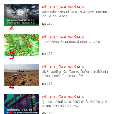
#ข่าวเศรษฐกิจ
#TNN ช่อง16
พยากรณ์อากาศวันนี้ 6 ส.ค. 69 พายุคูจิระ ไม่เข้าไทย -
เตือนฝนถล่ม 4 ภาค
2
160
#ข่าวเศรษฐกิจ
#TNN ช่อง16
เปิดรายชื่อจังหวัด ฝนหนัก–ฝนน้อย 6–12 ส.ค. นี้
3
135
#ข่าวเศรษฐกิจ
#TNN ช่อง16
UN ชี้ "เอลนีโญ" เร่งเครื่อง แรงขึ้นตั้งแต่ส.ค.นี้เป็นต้น
ไป โลกเตรียมรับศึกอากาศสุดขั้ว!
4
153
#ข่าวเศรษฐกิจ
#TNN ช่อง16
หุ้นดาวโจนส์วันนี้ 6 ส.ค. 2569 เพิ่มขึ้น 263.24 จุด รับ
ความหวังเจรจาอิหร่าน-สหรัฐ
120