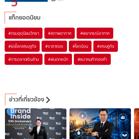
5
แท็กยอดนิยม
#
กรมอุตุนิยมวิทยา
#
สภาพอากาศ
#
พยากรณ์อากาศ
#
ย่อโลกเศรษฐกิจ
#
ราคาทอง
#
โลกร้อน
#
เศรษฐกิจ
#
การตลาดเงินล้าน
#
ฝนตกหนัก
#
สมาคมค้าทองคำ
ข่าวที่เกี่ยวข้อง