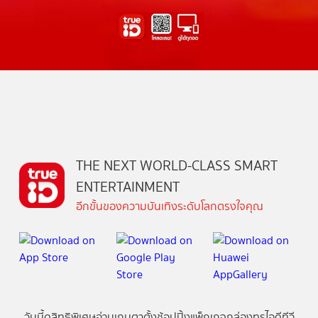
THE NEXT WORLD-CLASS SMART
ENTERTAINMENT
อีกขั้นของความบันเทิงระดับโลกตรงใจคุณ
วันนี้
ดู
สิทธิพิเศษ
อ่าน
เกม
ตาตั้ง
ช้อปปิ้ง
แพ็กเกจ
กล่องทรูไอดีทีวี