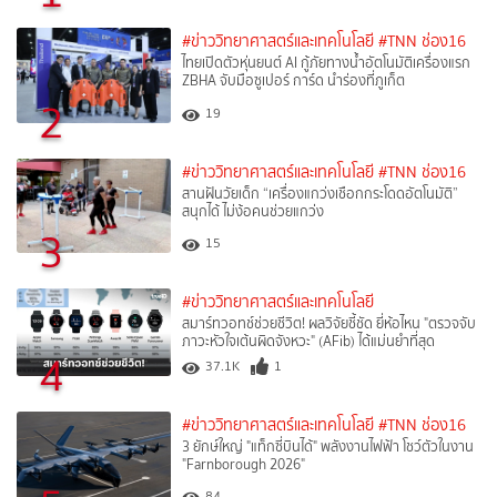
#ข่าววิทยาศาสตร์และเทคโนโลยี
#TNN ช่อง16
ไทยเปิดตัวหุ่นยนต์ AI กู้ภัยทางน้ำอัตโนมัติเครื่องแรก
ZBHA จับมือซูเปอร์ การ์ด นำร่องที่ภูเก็ต
2
19
#ข่าววิทยาศาสตร์และเทคโนโลยี
#TNN ช่อง16
สานฝันวัยเด็ก “เครื่องแกว่งเชือกกระโดดอัตโนมัติ”
สนุกได้ ไม่ง้อคนช่วยแกว่ง
3
15
#ข่าววิทยาศาสตร์และเทคโนโลยี
สมาร์ทวอทช์ช่วยชีวิต! ผลวิจัยชี้ชัด ยี่ห้อไหน "ตรวจจับ
ภาวะหัวใจเต้นผิดจังหวะ" (AFib) ได้แม่นยำที่สุด
4
37.1K
1
#ข่าววิทยาศาสตร์และเทคโนโลยี
#TNN ช่อง16
3 ยักษ์ใหญ่ "แท็กซี่บินได้" พลังงานไฟฟ้า โชว์ตัวในงาน
"Farnborough 2026"
84