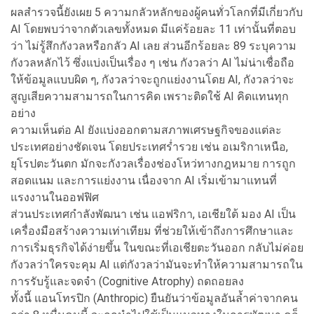
ผลสำรวจนี้ยังเผย 5 ความกลัวหลักของผู้คนทั่วโลกที่มีเกี่ยวกับ
AI โดยพบว่าจากตัวเลขทั้งหมด มีแค่ร้อยละ 11 เท่านั้นที่ตอบ
ว่า ไม่รู้สึกกังวลหรือกลัว AI เลย ส่วนอีกร้อยละ 89 ระบุความ
กังวลหลักไว้ ซึ่งแบ่งเป็นเรื่อง ๆ เช่น กังวลว่า AI ไม่น่าเชื่อถือ
ให้ข้อมูลแบบผิด ๆ, กังวลว่าจะถูกแย่งงานโดย AI, กังวลว่าจะ
สูญเสียความสามารถในการคิด เพราะติดใช้ AI คิดแทนทุก
อย่าง
ความเห็นต่อ AI ยังแบ่งออกตามสภาพเศรษฐกิจของแต่ละ
ประเทศอย่างชัดเจน โดยประเทศร่ำรวย เช่น อเมริกาเหนือ,
ยุโรปตะวันตก มักจะกังวลเรื่องช่องโหว่ทางกฎหมาย การถูก
สอดแนม และการแย่งงาน เนื่องจาก AI เริ่มเข้ามาแทนที่
แรงงานในออฟฟิศ
ส่วนประเทศกำลังพัฒนา เช่น แอฟริกา, เอเชียใต้ มอง AI เป็น
เครื่องมือสร้างความเท่าเทียม ที่ช่วยให้เข้าถึงการศึกษาและ
การเริ่มธุรกิจได้ง่ายขึ้น ในขณะที่เอเชียตะวันออก กลับไม่ค่อย
กังวลว่าใครจะคุม AI แต่กังวลว่ามันจะทำให้ความสามารถใน
การรับรู้และจดจำ (Cognitive Atrophy) ถดถอยลง
ทั้งนี้ แอนโทรปิก (Anthropic) ยืนยันว่าข้อมูลอันล้ำค่าจากคน