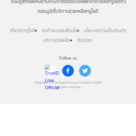
วันนี้
ดู
สิทธิพิเศษ
อ่าน
เกม
ตาตั้ง
ช้อปปิ้ง
แพ็กเกจ
กล่องทรูไอดีทีวี
คอมมูนิตี้
บริการช่วยเหลือทรูไอดี
เกี่ยวกับทรูไอดี
ข้อกำหนดและเงื่อนไข
นโยบายความเป็นส่วนตัว
บริการช่วยเหลือ
ติดต่อเรา
Follow us
Copyright © True Digital Group Company Limited.
All rights reserved