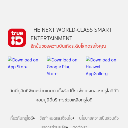
THE NEXT WORLD-CLASS SMART
ENTERTAINMENT
อีกขั้นของความบันเทิงระดับโลกตรงใจคุณ
วันนี้
ดู
สิทธิพิเศษ
อ่าน
เกม
ตาตั้ง
ช้อปปิ้ง
แพ็กเกจ
กล่องทรูไอดีทีวี
คอมมูนิตี้
บริการช่วยเหลือทรูไอดี
เกี่ยวกับทรูไอดี
ข้อกำหนดและเงื่อนไข
นโยบายความเป็นส่วนตัว
บริการช่วยเหลือ
ติดต่อเรา