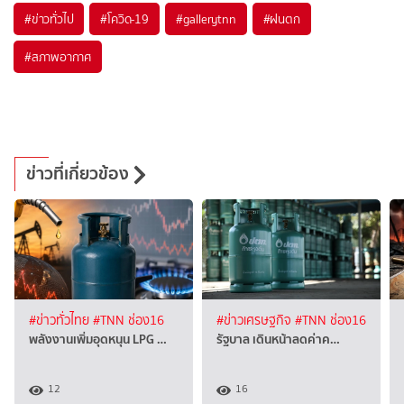
#
ข่าวทั่วไป
#
โควิด-19
#
gallerytnn
#
ฝนตก
#
สภาพอากาศ
ข่าวที่เกี่ยวข้อง
#ข่าวทั่วไทย
#TNN ช่อง16
#ข่าวเศรษฐกิจ
#TNN ช่อง16
พลังงานเพิ่มอุดหนุน LPG …
รัฐบาล เดินหน้าลดค่าค…
12
16