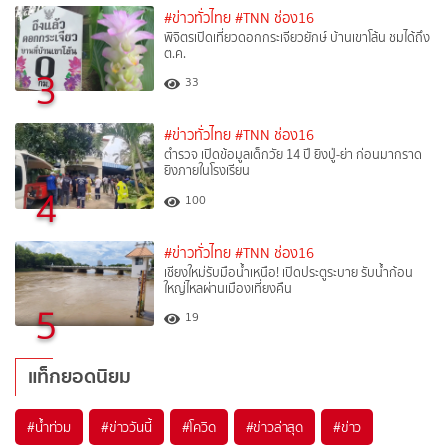
#ข่าวทั่วไทย
#TNN ช่อง16
พิจิตรเปิดเที่ยวดอกกระเจียวยักษ์ บ้านเขาโล้น ชมได้ถึง
ต.ค.
3
33
#ข่าวทั่วไทย
#TNN ช่อง16
ตำรวจ เปิดข้อมูลเด็กวัย 14 ปี ยิงปู่-ย่า ก่อนมากราด
ยิงภายในโรงเรียน
4
100
#ข่าวทั่วไทย
#TNN ช่อง16
เชียงใหม่รับมือน้ำเหนือ! เปิดประตูระบาย รับน้ำก้อน
ใหญ่ไหลผ่านเมืองเที่ยงคืน
5
19
แท็กยอดนิยม
#
น้ำท่วม
#
ข่าววันนี้
#
โควิด
#
ข่าวล่าสุด
#
ข่าว