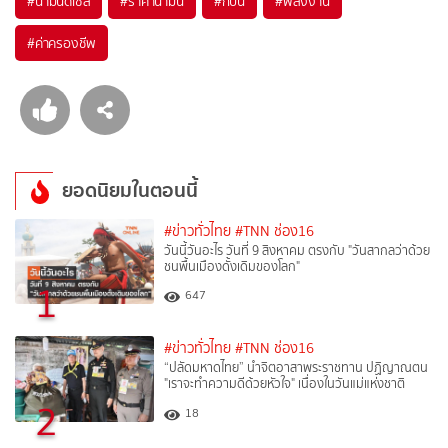
#
น้ำมันดีเซล
#
ราคาน้ำมัน
#
กบน
#
พลังงาน
#
ค่าครองชีพ
ยอดนิยมในตอนนี้
#ข่าวทั่วไทย
#TNN ช่อง16
วันนี้วันอะไร วันที่ 9 สิงหาคม ตรงกับ "วันสากลว่าด้วย
ชนพื้นเมืองดั้งเดิมของโลก"
1
647
#ข่าวทั่วไทย
#TNN ช่อง16
“ปลัดมหาดไทย” นำจิตอาสาพระราชทาน ปฏิญาณตน
"เราจะทำความดีด้วยหัวใจ" เนื่องในวันแม่แห่งชาติ
2
18