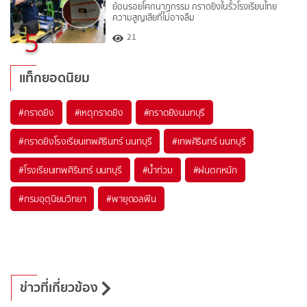
ย้อนรอยโศกนาฏกรรม กราดยิงในรั้วโรงเรียนไทย
ความสูญเสียที่ไม่อาจลืม
5
21
แท็กยอดนิยม
#
กราดยิง
#
เหตุกราดยิง
#
กราดยิงนนทบุรี
#
กราดยิงโรงเรียนเทพศิรินทร์ นนทบุรี
#
เทพศิรินทร์ นนทบุรี
#
โรงเรียนเทพศิรินทร์ นนทบุรี
#
น้ำท่วม
#
ฝนตกหนัก
#
กรมอุตุนิยมวิทยา
#
พายุดอลฟิน
ข่าวที่เกี่ยวข้อง