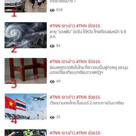
เกิดอะไรขึ้นบ้าง ?
1
818
#TNN เจาะข่าว
#TNN ช่อง16
พายุ "ดอลฟิน" จ่อจีน-ไต้หวัน ไทยเตือนฝนหนัก 6-9
ส.ค.
2
84
#TNN เจาะข่าว
#TNN ช่อง16
ย้อนเหตุกราดยิงในไทย ที่เยาวชนเป็นผู้ก่อเหตุ และมุม
มองเปรียบเทียบบทเรียนจากสหรัฐฯ
3
40
#TNN เจาะข่าว
#TNN ช่อง16
เวียดนามแซงไทย ขึ้นเบอร์ 2 ตลาดการบินอาเซียน
4
25
#TNN เจาะข่าว
#TNN ช่อง16