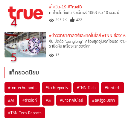
#โควิด-19
#TrueID
คนไทยไม่ทิ้งกัน รับเน็ตฟรี 10GB เริ่ม 10 เม.ย. นี้
4
293.7K
422
#ข่าววิทยาศาสตร์และเทคโนโลยี
#TNN ช่อง16
จีนเปิดตัว “xianglong” เครื่องขุดอุโมงค์ไฮบริด เจาะ-
ระเบิดหิน เครื่องแรกของโลก
5
13
แท็กยอดนิยม
#
tnntechreports
#
techreports
#
TNN Tech
#
tnntech
#
AI
#
ข่าวไอที
#
ai
#
ข่าวเทคโนโลยี
#
สหรัฐอเมริกา
#
TNN Tech Reports