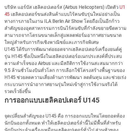
บริษัท แอร์บัส เฮลิคอปเตอร์ส (Airbus Helicopters) เปิดตัว
U1
45
เฮลิคอปเตอร์ขนส่งสินค้าแบบไร้คนขับรุ่นใหม่อย่างเป็น
ทางการภายในงาน ILA Berlin Air Show โดยถือเป็นอีกก้าว
สำคัญของอุตสาหกรรมการบินไร้คนขับที่กำลังขยายขีดความ
สามารถจากโดรนขนาดเล็กสู่แพลตฟอร์มอากาศยานขนาด
ใหญ่สำหรับภารกิจเชิงพาณิชย์และภารกิจพิเศษ
U145 ได้รับการพัฒนาต่อยอดจากเฮลิคอปเตอร์เครื่องยนต์คู่
รุ่น H145 ซึ่งเป็นหนึ่งในเฮลิคอปเตอร์อเนกประสงค์ที่ประสบ
ความสำเร็จของ Airbus และมีสถิติการใช้งานสะสมมากกว่า
9.5 ล้านชั่วโมงบินทั่วโลก การเลือกใช้โครงสร้างพื้นฐานของ
H145 ช่วยลดความเสี่ยงด้านการพัฒนา ลดต้นทุน และช่วยเร่ง
กระบวนการนำอากาศยานรุ่นใหม่เข้าสู่การใช้งานจริงได้
รวดเร็วยิ่งขึ้น
การออกแบบเฮลิคอปเตอร์ U145
จุดเปลี่ยนสำคัญของ U145 คือ การออกแบบใหม่โดยถอดห้อง
นักบินออกทั้งหมด ทำให้เฮลิคอปเตอร์ลำนี้ไม่มีพื้นที่สำหรับ
นักบินประจำเครื่องเหมือนเฮลิคอปเตอร์ทั่วไป ส่วนหัวของ