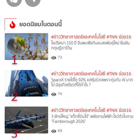
ยอดนิยมในตอนนี้
#ข่าววิทยาศาสตร์และเทคโนโลยี
#TNN ช่อง16
ไขปริศนา 150 ปี จีนพบพืชกินแมลงพันธุ์ใหม่ ยืนยัน
ทฤษฎีดาร์วิน
1
73
#ข่าววิทยาศาสตร์และเทคโนโลยี
#TNN ช่อง16
SpaceX รายได้โต 92% แต่หุ้นร่วงเพราะทุ่มกับ AI มาก
ไป มีธุรกิจเดียวที่ได้กำไร ?
2
70
#ข่าววิทยาศาสตร์และเทคโนโลยี
#TNN ช่อง16
3 ยักษ์ใหญ่ "แท็กซี่บินได้" พลังงานไฟฟ้า โชว์ตัวในงาน
"Farnborough 2026"
3
69