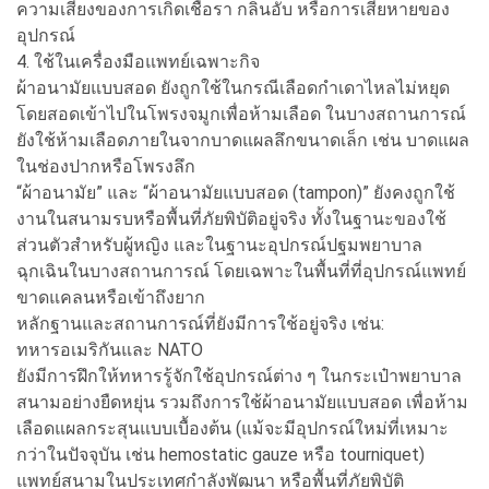
ความเสี่ยงของการเกิดเชื้อรา กลิ่นอับ หรือการเสียหายของ
อุปกรณ์
4. ใช้ในเครื่องมือแพทย์เฉพาะกิจ
ผ้าอนามัยแบบสอด ยังถูกใช้ในกรณีเลือดกำเดาไหลไม่หยุด
โดยสอดเข้าไปในโพรงจมูกเพื่อห้ามเลือด ในบางสถานการณ์
ยังใช้ห้ามเลือดภายในจากบาดแผลลึกขนาดเล็ก เช่น บาดแผล
ในช่องปากหรือโพรงลึก
“ผ้าอนามัย” และ “ผ้าอนามัยแบบสอด (tampon)” ยังคงถูกใช้
งานในสนามรบหรือพื้นที่ภัยพิบัติอยู่จริง ทั้งในฐานะของใช้
ส่วนตัวสำหรับผู้หญิง และในฐานะอุปกรณ์ปฐมพยาบาล
ฉุกเฉินในบางสถานการณ์ โดยเฉพาะในพื้นที่ที่อุปกรณ์แพทย์
ขาดแคลนหรือเข้าถึงยาก
หลักฐานและสถานการณ์ที่ยังมีการใช้อยู่จริง เช่น:
ทหารอเมริกันและ NATO
ยังมีการฝึกให้ทหารรู้จักใช้อุปกรณ์ต่าง ๆ ในกระเป๋าพยาบาล
สนามอย่างยืดหยุ่น รวมถึงการใช้ผ้าอนามัยแบบสอด เพื่อห้าม
เลือดแผลกระสุนแบบเบื้องต้น (แม้จะมีอุปกรณ์ใหม่ที่เหมาะ
กว่าในปัจจุบัน เช่น hemostatic gauze หรือ tourniquet)
แพทย์สนามในประเทศกำลังพัฒนา หรือพื้นที่ภัยพิบัติ