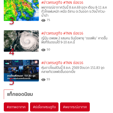
#ข่าวเศรษฐกิจ
#TNN ช่อง16
พยากรณ์อากาศวันนี้ 8 ส.ค.69 อุตุฯ เตือน 8-11 ส.ค
ทั่วไทยฝนหนัก เหนือ อีสาน ตะวันออก ระวังน้ำท่วม-
น้ำป่า
3
75
#ข่าวเศรษฐกิจ
#TNN ช่อง16
ญี่ปุ่น อพยพ 2 แสนคน รับมือพายุ “ดอลฟิน” คาดขึ้น
ฝั่งที่จีนตอนใต้ 9-10 ส.ค.นี้
4
50
#ข่าวเศรษฐกิจ
#TNN ช่อง16
หุ้นดาวโจนส์วันนี้ 8 ส.ค. 2569 ปิดบวก 151.83 จุด
คลายกังวลเฟดขึ้นดอกเบี้ย
5
55
แท็กยอดนิยม
#
สภาพอากาศ
#
ย่อโลกเศรษฐกิจ
#
พยากรณ์อากาศ