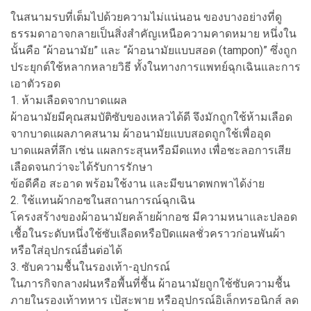
ในสนามรบที่เต็มไปด้วยความไม่แน่นอน ของบางอย่างที่ดู
ธรรมดาอาจกลายเป็นสิ่งสำคัญเหนือความคาดหมาย หนึ่งใน
นั้นคือ “ผ้าอนามัย” และ “ผ้าอนามัยแบบสอด (tampon)” ซึ่งถูก
ประยุกต์ใช้หลากหลายวิธี ทั้งในทางการแพทย์ฉุกเฉินและการ
เอาตัวรอด
1. ห้ามเลือดจากบาดแผล
ผ้าอนามัยมีคุณสมบัติซับของเหลวได้ดี จึงมักถูกใช้ห้ามเลือด
จากบาดแผลภาคสนาม ผ้าอนามัยแบบสอดถูกใช้เพื่ออุด
บาดแผลที่ลึก เช่น แผลกระสุนหรือมีดแทง เพื่อชะลอการเสีย
เลือดจนกว่าจะได้รับการรักษา
ข้อดีคือ สะอาด พร้อมใช้งาน และมีขนาดพกพาได้ง่าย
2. ใช้แทนผ้ากอซในสถานการณ์ฉุกเฉิน
โครงสร้างของผ้าอนามัยคล้ายผ้ากอซ มีความหนาและปลอด
เชื้อในระดับหนึ่งใช้ซับเลือดหรือปิดแผลชั่วคราวก่อนพันผ้า
หรือใส่อุปกรณ์อื่นต่อได้
3. ซับความชื้นในรองเท้า-อุปกรณ์
ในภารกิจกลางฝนหรือพื้นที่ชื้น ผ้าอนามัยถูกใช้ซับความชื้น
ภายในรองเท้าทหาร เป้สะพาย หรืออุปกรณ์อิเล็กทรอนิกส์ ลด