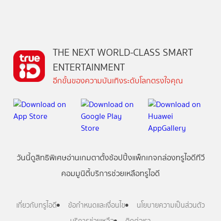
THE NEXT WORLD-CLASS SMART
ENTERTAINMENT
อีกขั้นของความบันเทิงระดับโลกตรงใจคุณ
วันนี้
ดู
สิทธิพิเศษ
อ่าน
เกม
ตาตั้ง
ช้อปปิ้ง
แพ็กเกจ
กล่องทรูไอดีทีวี
คอมมูนิตี้
บริการช่วยเหลือทรูไอดี
เกี่ยวกับทรูไอดี
ข้อกำหนดและเงื่อนไข
นโยบายความเป็นส่วนตัว