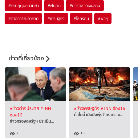
#
กรมอุตุนิยมวิทยา
#
ฝนตก
#
การตลาดเงินล้าน
#
คาดการณ์อากาศ
#
เศรษฐกิจ
#
โลกร้อน
#
พายุ
ข่าวที่เกี่ยวข้อง
#ข่าวต่างประเทศ
#TNN
#ข่าวเศรษฐกิจ
#TNN ช่อง16
ทำไมน้ำมันยังพุ่ง? สงคราม…
ช่อง16
ข่าวกรองสหรัฐฯ ประเมิน…
7
16