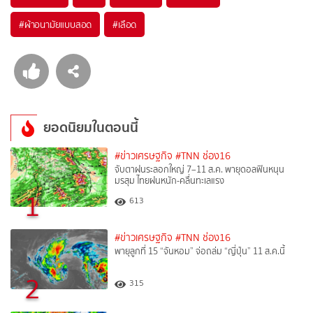
#
ผ้าอนามัยแบบสอด
#
เลือด
ยอดนิยมในตอนนี้
#ข่าวเศรษฐกิจ
#TNN ช่อง16
จับตาฝนระลอกใหญ่ 7–11 ส.ค. พายุดอลฟินหนุน
มรสุม ไทยฝนหนัก-คลื่นทะเลแรง
1
613
#ข่าวเศรษฐกิจ
#TNN ช่อง16
พายุลูกที่ 15 “จันหอม” จ่อถล่ม “ญี่ปุ่น” 11 ส.ค.นี้
2
315