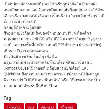
เมื่ออุปกรณ์การแพทย์ไม่พอใช้ หรือถูกจำกัดในจำนวนผ้า
อนามัยแบบสอด และผ้าอนามัยแบบแผ่นยังถูกดัดแปลงใช้ห้าม
เลือดหรือรองแผลได้จริง และเป็นหนึ่งใน “ทางเลือกชั่วคราวที่
ดีกว่าไม่มีอะไรเลย”
กลุ่มผู้ลี้ภัย/ค่ายผู้อพยพ
ผ้าอนามัยยังถือเป็นสิ่งของจำเป็นอันดับต้น ๆ ที่องค์กร
มนุษยธรรม เช่น UNHCR หรือ IFRC แจกจ่ายในชุด “hygiene
kits” และบางพื้นที่ยังมีการสอนวิธีใช้ซ้ำ (เช่น ผ้าอนามัยผ้า)
เพื่อรองรับภาวะขาดแคลน
ปัจจุบันมีทางเลือกใหม่ ๆ เพิ่มขึ้น
มีอุปกรณ์เฉพาะทางสำหรับห้ามเลือดที่พัฒนาขึ้น เช่น
Combat Gauze (ผ้ากอซที่เคลือบสารหยุดเลือด) และ
QuickClot ซึ่งออกแบบมาโดยเฉพาะ แต่ผ้าอนามัยยังคงถูก
พิจารณาว่า “ใช้ได้ในกรณีฉุกเฉิน” หรือ “เป็นของสำรองใน
ภาคสนาม” สำหรับพื้นที่ห่างไกล
Tag
#
ผ้าอนามัย
#
รบ
#
สงคราม
#
ไทยเขมร