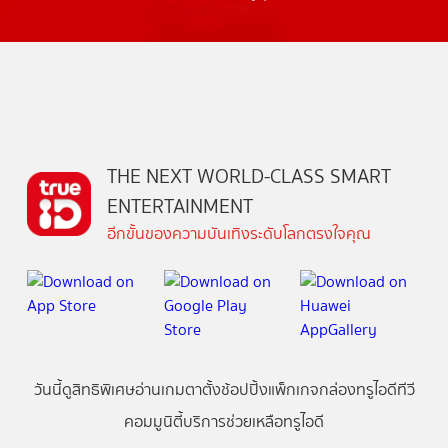
THE NEXT WORLD-CLASS SMART
ENTERTAINMENT
อีกขั้นของความบันเทิงระดับโลกตรงใจคุณ
วันนี้
ดู
สิทธิพิเศษ
อ่าน
เกม
ตาตั้ง
ช้อปปิ้ง
แพ็กเกจ
กล่องทรูไอดีทีวี
คอมมูนิตี้
บริการช่วยเหลือทรูไอดี