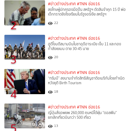
#ข่าวต่างประเทศ
#TNN ช่อง16
ลงโทษผู้ปกครองมือปืน สหรัฐฯ ตัดสินจำคุก 15 ปี พ่อ
เด็กกราดยิงโรงเรียนในรัฐจอร์เจีย สหรัฐฯ
2
22
#ข่าวต่างประเทศ
#TNN ช่อง16
ฮูตีโจมตีสนามบินในซาอุดีอาระเบีย เจ็บ 11 และกอง
กำลังเยเมน ตาย 30-45 นาย
3
20
#ข่าวต่างประเทศ
#TNN ช่อง16
“ทรัมป์” ลงนามจำกัดสิทธิสัญชาติอเมริกันโดยกำเนิด
หวังยุติ Birth Tourism
4
18
#ข่าวต่างประเทศ
#TNN ช่อง16
ญี่ปุ่นสั่งอพยพ 260,000 คนหนีไต้ฝุ่น "ดอลฟิน"
ยกเลิกเที่ยวบินกว่า 500 เที่ยว
5
13