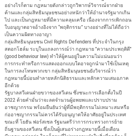
อย่างไรก็ตาม กฎหมายดังกล่าวถูกวิพากษ์วิจารณ์จากฝ่าย
ค้านและกลุ่มสิทธิมนุษยชนอย่างหนักว่าให้อำนาจรัฐมากเกิน
ไป และเป็นกฎหมายที่มีความคลุมเครือ เนื่องจากการเพิกถอน
ใบอนุญาตอาจอ้างอิงจาก “พฤติกรรม” บางอย่างที่ไม่ได้ถือว่า
เป็นความผิดทางอาญา
กลุ่มสิทธิมนุษยชน Civil Rights Defenders⁠ ที่ประจำในกรุง
สตอกโฮล์ม ระบุในแถลงการณ์ว่า กฎหมาย "ความประพฤติดี"
(good behaviour law) ทำให้ผู้คนอยู่ในความไม่แน่นอนว่า
การกระทำหรือการแสดงออกแบบใดอาจถูกนำมาใช้เป็นเหตุ
ในการลงโทษพวกเขา กลุ่มสิทธิมนุษยชนยังวิจารณ์ว่า
กฎหมายนี้บ่อนทำลายหลักนิติธรรมและหลักความเสมอภาค
อีกด้วย
รัฐบาลสวีเดนฝ่ายขวาของสวีเดน ซึ่งชนะการเลือกตั้งในปี
2022 ด้วยคำมั่นว่าจะลดจำนวนผู้อพยพและปราบปราม
อาชญากรรม พร้อมยืนยันว่าผู้ที่มีพฤติกรรมไม่เหมาะสมหรือ
ก่ออาชญากรรมไม่ควรได้รับอนุญาตให้อาศัยอยู่ในประเทศ
ขณะที่ โยฮัน ฟอร์สเซล รัฐมนตรีว่าการกระทรวงการย้าย
ถิ่นฐานของสวีเดน ซึ่งเป็นผู้เสนอร่างกฎหมายนี้เมื่อเดือน