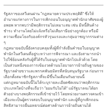
รัฐสภาของสวีเดนผ่าน “กฎหมายความประพฤติดี” ซึ่งให้
อำนาจแก่ทางการในการเพิกถอนใบอนุญาตพำนักอาศัยของผู้
อพยพ หากพบว่ามีพฤติกรรมไม่เหมาะสม เช่น มีหนี้สินค้าง
ชำระ ทำงานโดยไม่แจ้งหรือไม่เสียภาษีอย่างถูกต้อง หรือมี
ความเชื่อมโยงกับองค์กรหัวรุนแรงและกลุ่มอาชญากรรมต่าง
ๆ
กฎหมายฉบับนี้ยังครอบคลุมทั้งผู้ที่กำลังยื่นคำขอใบอนุญาต
พำนักในสวีเดนที่อยู่ระหว่างการพิจารณา และยังสามารถนำ
ไปใช้ย้อนหลังกับผู้ที่ได้รับใบอนุญาตพำนักไปแล้วด้วย โดย
เป็นส่วนหนึ่งของการเข้มงวดด้านนโยบายการย้ายถิ่นฐานของ
รัฐบาลฝ่ายขวาและพรรคพันธมิตรที่สนับสนุนรัฐบาล ก่อนการ
เลือกตั้งสมาชิกรัฐสภาที่จะมีขึ้นในเดือนกันยายนนี้
แต่กฎหมายฉบับนี้ไม่ได้ระบุรายละเอียดชัดเจนว่าพฤติกรรม
ประเภทใดบ้างที่จะถือว่า “ยอมรับไม่ได้” แม้รัฐบาลจะได้ยก
ตัวอย่างบางพฤติกรรมที่เข้าข่ายไว้ โดยหน่วยงานตรวจคนเข้า
เมืองจะเป็นผู้ตรวจสอบใบอนุญาตพำนัก และผู้ที่ถูกเพิกถอน
สิทธิสามารถยื่นอุทธรณ์ต่อศาลด้านการย้ายถิ่นฐานได้