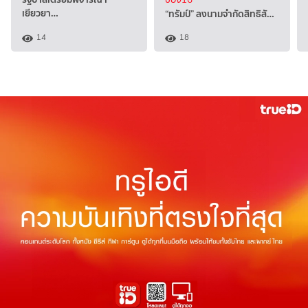
เยียวยา…
“ทรัมป์” ลงนามจำกัดสิทธิสั…
14
18