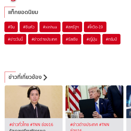
แท็กยอดนิยม
#
จีน
#
ซินหัว
#
xinhua
#
สหรัฐฯ
#
โควิด-19
#
ข่าววันนี้
#
ข่าวต่างประเทศ
#
รัสเซีย
#
ญี่ปุ่น
#
ทรัมป์
ข่าวที่เกี่ยวข้อง
#ข่าวทั่วไทย
#TNN ช่อง16
#ข่าวต่างประเทศ
#TNN
รัฐบาลเตรียมพิจารณา
ช่อง16