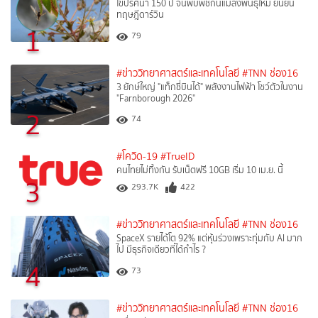
ไขปริศนา 150 ปี จีนพบพืชกินแมลงพันธุ์ใหม่ ยืนยัน
ทฤษฎีดาร์วิน
1
79
#ข่าววิทยาศาสตร์และเทคโนโลยี
#TNN ช่อง16
3 ยักษ์ใหญ่ "แท็กซี่บินได้" พลังงานไฟฟ้า โชว์ตัวในงาน
"Farnborough 2026"
2
74
#โควิด-19
#TrueID
คนไทยไม่ทิ้งกัน รับเน็ตฟรี 10GB เริ่ม 10 เม.ย. นี้
3
293.7K
422
#ข่าววิทยาศาสตร์และเทคโนโลยี
#TNN ช่อง16
SpaceX รายได้โต 92% แต่หุ้นร่วงเพราะทุ่มกับ AI มาก
ไป มีธุรกิจเดียวที่ได้กำไร ?
4
73
#ข่าววิทยาศาสตร์และเทคโนโลยี
#TNN ช่อง16