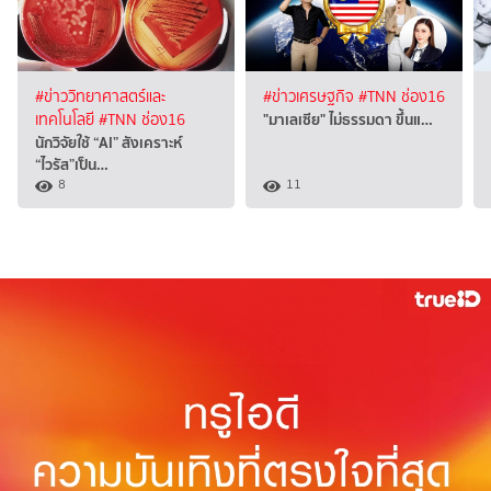
#ข่าววิทยาศาสตร์และ
#ข่าวเศรษฐกิจ
#TNN ช่อง16
"มาเลเซีย" ไม่ธรรมดา ขึ้นแ…
เทคโนโลยี
#TNN ช่อง16
นักวิจัยใช้ “AI” สังเคราะห์
“ไวรัส”เป็น…
8
11