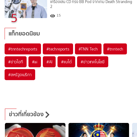
เครื่องเล่น CD ทรง BB Pod จากเกม Death Stranding
2
5
15
แท็กยอดนิยม
#
tnntechreports
#
techreports
#
TNN Tech
#
tnntech
#
ข่าวไอที
#
ai
#
AI
#
แบไต๋
#
ข่าวเทคโนโลยี
#
สหรัฐอเมริกา
ข่าวที่เกี่ยวข้อง