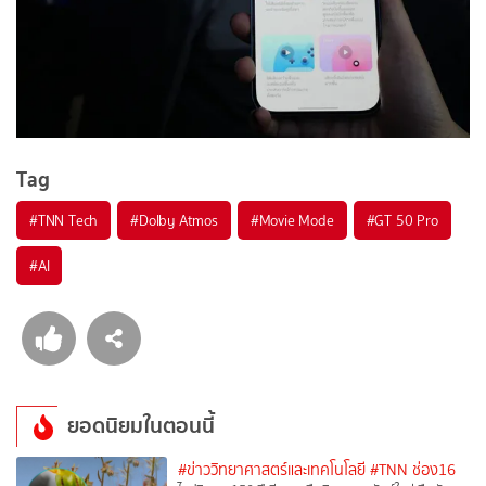
Tag
#
TNN Tech
#
Dolby Atmos
#
Movie Mode
#
GT 50 Pro
#
AI
ยอดนิยมในตอนนี้
#ข่าววิทยาศาสตร์และเทคโนโลยี
#TNN ช่อง16