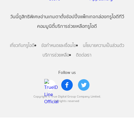
วันนี้
ดู
สิทธิพิเศษ
อ่าน
เกม
ตาตั้ง
ช้อปปิ้ง
แพ็กเกจ
กล่องทรูไอดีทีวี
คอมมูนิตี้
บริการช่วยเหลือทรูไอดี
เกี่ยวกับทรูไอดี
ข้อกำหนดและเงื่อนไข
นโยบายความเป็นส่วนตัว
บริการช่วยเหลือ
ติดต่อเรา
Follow us
Copyright © True Digital Group Company Limited.
All rights reserved