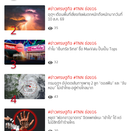
#ข่าวเศรษฐกิจ
#TNN ช่อง16
อุตุฯ เตือนพื้นที่เสี่ยงภัยฝนตกหนักถึงหนักมากวันที่
10 ส.ค. 69
2
35
#ข่าวเศรษฐกิจ
#TNN ช่อง16
ทำไม "เซ็นทรัล รีเทล" ซื้อ MaxValu ปั้นเป็น Tops
3
32
#ข่าวเศรษฐกิจ
#TNN ช่อง16
กรมอุตุฯ อัปเดตเส้นทางพายุ 2 ลูก “ดอลฟิน” และ “จัน
หอม” ไม่เข้าไทย-อยู่ห่างไกลมาก
4
43
#ข่าวเศรษฐกิจ
#TNN ช่อง16
หยุด! "ฟอกขาวฆาตกร" จิตแพทย์แนะ "เข้าใจ" ได้ แต่
ไม่มีสิทธิ์ทำร้ายใคร
20