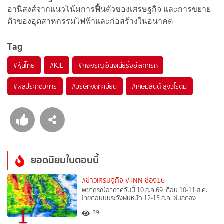
อานิสงส์จากแนวโน้มการฟื้นตัวของเศรษฐกิจ และการขยาย
ตัวของอุตสาหกรรมไฟฟ้าและก่อสร้างในอนาคต
Tag
#
หุ้นไทย
#
KJL
#
กิจเจริญเอ็นจิเนียริ่งอีเลคทริค
#
ผลประกอบการ
#
บริษัทจดทะเบียน
#
เกษมสันต์-สุจิวโรดม
ยอดนิยมในตอนนี้
#ข่าวเศรษฐกิจ
#TNN ช่อง16
พยากรณ์อากาศวันนี้ 10 ส.ค.69 เตือน 10-11 ส.ค.
ไทยตอนบนระวังฝนหนัก 12-15 ส.ค. ฝนลดลง
1
89