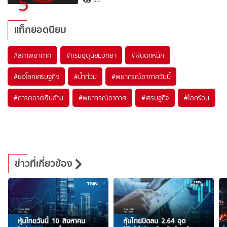
5
แท็กยอดนิยม
#
สภาพอากาศ
#
กรมอุตุนิยมวิทยา
#
ฝนตกหนัก
#
ย่อโลกเศรษฐกิจ
#
น้ำท่วม
#
พยากรณ์อากาศวันนี้
#
การตลาดเงินล้าน
#
พยากรณ์อากาศ
#
เศรษฐกิจ
#
โลกร้อน
ข่าวที่เกี่ยวข้อง