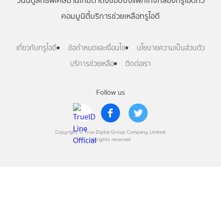
วันนี้
ดู
สิทธิพิเศษ
อ่าน
เกม
ตาตั้ง
ช้อปปิ้ง
แพ็กเกจ
กล่องทรูไอดีทีวี
คอมมูนิตี้
บริการช่วยเหลือทรูไอดี
เกี่ยวกับทรูไอดี
ข้อกำหนดและเงื่อนไข
นโยบายความเป็นส่วนตัว
บริการช่วยเหลือ
ติดต่อเรา
Follow us
Copyright © True Digital Group Company Limited.
All rights reserved