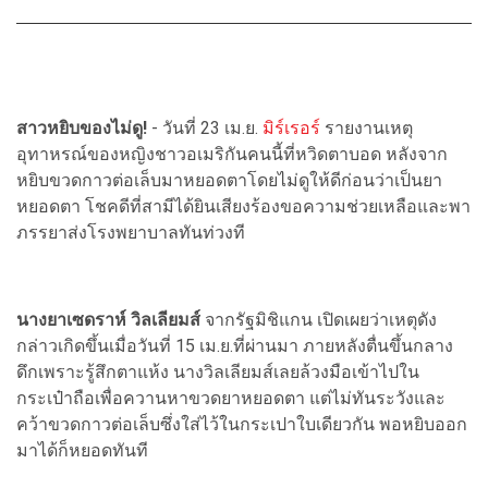
สาวหยิบของไม่ดู!
- วันที่ 23 เม.ย.
มิร์เรอร์
รายงานเหตุ
อุทาหรณ์ของหญิงชาวอเมริกันคนนี้ที่หวิดตาบอด หลังจาก
หยิบขวดกาวต่อเล็บมาหยอดตาโดยไม่ดูให้ดีก่อนว่าเป็นยา
หยอดตา โชคดีที่สามีได้ยินเสียงร้องขอความช่วยเหลือและพา
ภรรยาส่งโรงพยาบาลทันท่วงที
นางยาเซดราห์ วิลเลียมส์
จากรัฐมิชิแกน เปิดเผยว่าเหตุดัง
กล่าวเกิดขึ้นเมื่อวันที่ 15 เม.ย.ที่ผ่านมา ภายหลังตื่นขึ้นกลาง
ดึกเพราะรู้สึกตาแห้ง นางวิลเลียมส์เลยล้วงมือเข้าไปใน
กระเป๋าถือเพื่อควานหาขวดยาหยอดตา แต่ไม่ทันระวังและ
คว้าขวดกาวต่อเล็บซึ่งใส่ไว้ในกระเปาใบเดียวกัน พอหยิบออก
มาได้ก็หยอดทันที