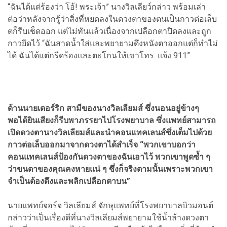
“ฉันได้แต่ร้องว่า โอ้! พระเจ้า” นางวิลเลียว์กล่าว พร้อมเล่า
ต่อว่าหลังจากรู้ว่าสิ่งที่หยดลงในดวงตาของตนเป็นกาวต่อเล็บ
ตก็รีบเช็ดออก แต่ไม่ทันแล้วเนื่องจากเปลือกตาปิดลงและถูก
กาวยึดไว้ “ฉันสาดน้ำใส่และพยายามดึงหนังตาออกแต่ก็ทำไม่
ได้ ฉันได้แต่กรีดร้องและตะโกนให้เขาโทร. แจ้ง 911”
ด้านนายเดอร์ริก สามีของนางวิลเลียมส์ ซึ่งนอนอยู่ข้างๆ
พอได้ยินเสียงก็รีบพาภรรยาไปโรงพยาบาล ซึ่งแพทย์สามารถ
เปิดดวงตานางวิลเลียมส์และนำคอนแทคเลนส์ซึ่งเต็มไปด้วย
กาวต่อเล็บออกมาจากดวงตาได้สำเร็จ “พวกเขาบอกว่า
คอนแทคเลนส์ป้องกันดวงตาของฉันเอาไว้ พวกเขาพูดซ้ำ ๆ
ว่าขนตาของคุณคงหายแน่ ๆ ซึ่งก็จริงตามนั้นเพราะพวกเขา
จำเป็นต้องดึงและพลิกเปลือกตาบน”
นายแพทย์จอร์จ วิลเลียมส์ จักษุแพทย์ที่โรงพยาบาลบิวมอนต์
กล่าวว่าเป็นเรื่องดีที่นางวิลเลียมส์พยายามใช้น้ำล้างดวงตา