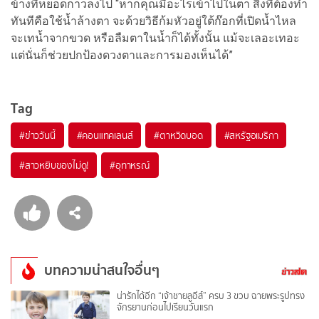
ข้างที่หยอดกาวลงไป “หากคุณมีอะไรเข้าไปในตา สิ่งที่ต้องทำ
ทันทีคือใช้น้ำล้างตา จะด้วยวิธีก้มหัวอยู่ใต้ก๊อกที่เปิดน้ำไหล
จะเทน้ำจากขวด หรือลืมตาในน้ำก็ได้ทั้งนั้น แม้จะเลอะเทอะ
แต่นั่นก็ช่วยปกป้องดวงตาและการมองเห็นได้”
Tag
#
ข่าววันนี้
#
คอนแทคเลนส์
#
ตาหวิดบอด
#
สหรัฐอเมริกา
#
สาวหยิบของไม่ดู!
#
อุทาหรณ์
บทความน่าสนใจอื่นๆ
น่ารักได้อีก “เจ้าชายลูอีส์” ครบ 3 ขวบ ฉายพระรูปทรง
จักรยานก่อนไปเรียนวันแรก