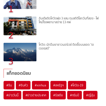
1
อินเดียติดโควิดพุ่ง 3 แสน ทุบสถิติโลกวันที่สอง - ไฟ
ไหม้โรงพยาบาลตาย 13 ศพ
2
โควิด: นักปีนเขาชาวนอร์เวย์ ติดเชื้อบนยอด "เอ
เวอเรสต์"
3
แท็กยอดนิยม
#
จีน
#
ซินหัว
#
xinhua
#
สหรัฐฯ
#
โควิด-19
#
ข่าววันนี้
#
ข่าวต่างประเทศ
#
รัสเซีย
#
ทรัมป์
#
ญี่ปุ่น