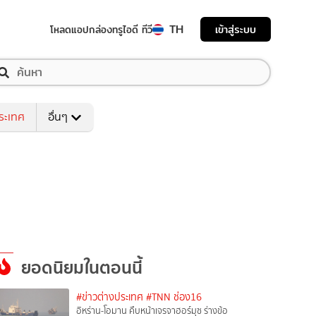
TH
เข้าสู่ระบบ
โหลดแอป
กล่องทรูไอดี ทีวี
ระเทศ
อื่นๆ
ยอดนิยมในตอนนี้
#ข่าวต่างประเทศ
#TNN ช่อง16
อิหร่าน-โอมาน คืบหน้าเจรจาฮอร์มุซ ร่างข้อ