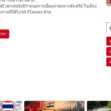
กลาโหมร่วมกันด้วย
MZ เฮกเซธยังมีกำหนดการเยี่ยม
ค่ายทหาร
ฮัมฟรีย์
ในเมือง
งเกาหลีใต้ไป 65 กิโลเมตร ด้วย
DMZ