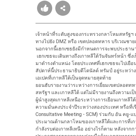
เจ้าหน้าที่ระดับสูงของกระทรวงกลาโหมสหรัฐฯ เ
ทางไปยัง DMZ หรือ เขตปลอดทหาร บริเวณชายแด
นอกจากนี้เฮกเซธยังมีกำหนดการจะพบประธานาธิบ
เฮกเซธจะเดินทางถึงเกาหลีใต้วันจันทร์หน้า ซึ่งเ
มาดำรงตำแหน่ง โดยประเทศที่เฮกเซธจะไปเยือนป
สัปดาห์นี้ประธานาธิบดีโดนัลด์ ทรัมป์ อยู่ระห
เอเปคที่เกาหลีใต้เป็นจุดหมายสุดท้าย
ยอนฮับรายงานว่าระหว่างการเยี่ยมเขตปลอดทหา
สหรัฐฯ และเกาหลีใต้ แต่ไม่มีรายงานถึงความเป็น
ผู้นำสูงสุดเกาหลีเหนือระหว่างการเยือนเกาหลีใ
ความมั่นคงประจำปีระหว่างสองประเทศ หรือที่เร
Consultative Meeting - SCM) ร่วมกับ อัน คยู-
ประมาณด้านกลาโหมของเกาหลีใต้และการที่เกาหล
กำลังรบต่อเกาหลีเหนือ อย่างไรก็ตาม หลังจา