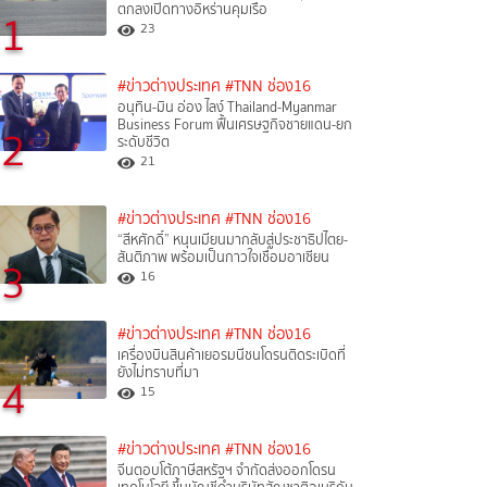
ตกลงเปิดทางอิหร่านคุมเรือ
1
23
#ข่าวต่างประเทศ
#TNN ช่อง16
อนุทิน-มิน อ่อง ไลง์ Thailand-Myanmar
Business Forum ฟื้นเศรษฐกิจชายแดน-ยก
2
ระดับชีวิต
21
#ข่าวต่างประเทศ
#TNN ช่อง16
“สีหศักดิ์”​ หนุนเมียนมากลับสู่ประชาธิปไตย-
สันติภาพ พร้อมเป็นกาวใจเชื่อมอาเซียน
3
16
#ข่าวต่างประเทศ
#TNN ช่อง16
เครื่องบินสินค้าเยอรมนีชนโดรนติดระเบิดที่
ยังไม่ทราบที่มา
4
15
#ข่าวต่างประเทศ
#TNN ช่อง16
จีนตอบโต้ภาษีสหรัฐฯ จำกัดส่งออกโดรน