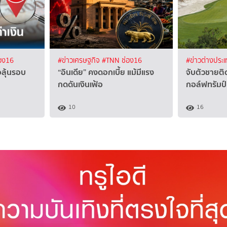
อง16
#ข่าวเศรษฐกิจ
#TNN ช่อง16
#ข่าวต่างประ
อลุ้นรอบ
“อินเดีย” คงดอกเบี้ย แม้มีแรง
จับตัวชายต
กดดันเงินเฟ้อ
กอล์ฟทรัมป์
10
16