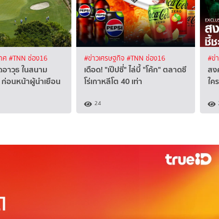
เทศ
#TNN ช่อง16
#ข่าวเศรษฐกิจ
#TNN ช่อง16
#ข่
ิดอาวุธ ในสนาม
เดือด! "เป๊ปซี่" ไล่บี้ "โค้ก" ตลาดซี
สงค
 ก่อนหน้าผู้นำเยือน
โร่เกาหลีโต 40 เท่า
ใคร
24