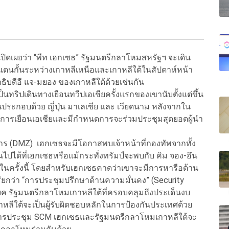
ปิดเผยว่า “พีท เฮกเซธ” รัฐมนตรีกลาโหมสหรัฐฯ จะเดิน
นกั้นระหว่างเกาหลีเหนือและเกาหลีใต้ในสัปดาห์หน้า
ดีอี แจ-มยอง ของเกาหลีใต้ด้วยเช่นกัน
ป็นทริปเดินทางเยือนทวีปเอเชียครั้งแรกของเขานับตั้งแต่ขึ้น
ระกอบด้วย ญี่ปุ่น มาเลเซีย และ เวียดนาม หลังจากใน
ว่างการเยือนเอเชียและมีกำหนดการจะร่วมประชุมสุดยอดผู้นำ
ร (DMZ) เฮกเซธจะมีโอกาสพบเจ้าหน้าที่กองทัพจากทั้ง
ไปได้ที่เฮกเซธหรือแม้กระทั่งทรัมป์จะพบกับ คิม จอง-อึน
ต้ในครั้งนี้ โดยสำหรับเฮกเซธคาดว่าเขาจะมีการหารือด้าน
ียกว่า “การประชุมปรึกษาด้านความมั่นคง” (Security
แบค รัฐมนตรีกลาโหมเกาหลีใต้ที่ครอบคลุมถึงประเด็นงบ
ีใต้จะเป็นผู้รับผิดชอบหลักในการป้องกันประเทศด้วย
กการประชุม SCM เฮกเซธและรัฐมนตรีกลาโหมเกาหลีใต้จะ