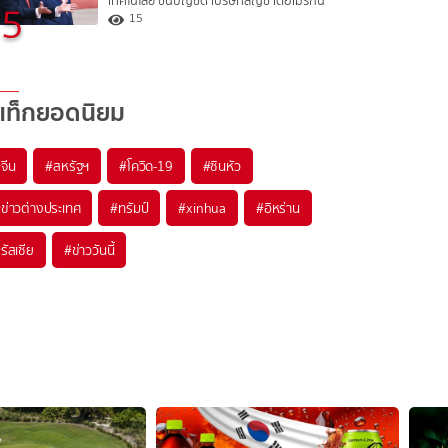
เทคโนโลยี ขึ้นบัญชีดำบริษัทสัญชาติอเมริกัน
5
15
แท็กยอดนิยม
#
จีน
#
สหรัฐฯ
#
โควิด-19
#
ซินหัว
#
ข่าวต่างประเทศ
#
ทรัมป์
#
xinhua
#
อิหร่าน
#
รัสเซีย
#
ข่าววันนี้