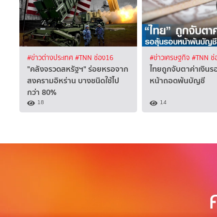
#ข่าวต่างประเทศ
#TNN ช่อง16
#ข่าวเศรษฐกิจ
#TNN ช่
"คลังจรวดสหรัฐฯ" ร่อยหรอจาก
ไทยถูกจับตาค่าเงินร
สงครามอิหร่าน บางชนิดใช้ไป
หน้าถอดพ้นบัญชี
กว่า 80%
18
14