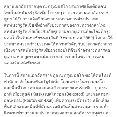
สถานเอกอัครราชทูต ณ กรุงมอสโก ประกาศแจ้งเตือนคน
ไทยในสหพันธรัฐรัสเซีย โดยระบุว่า ด้วย สถานเอกอัครราช
ทูตฯ ได้รับการแจ้งเวียนจากกระทรวงการต่างประเทศ
สหพันธรัฐรัสเซีย ซึ่งอ้างถึงประกาศของกระทรวงกลาโหม
สหพันธรัฐรัสเซียเกี่ยวกับภัยคุกคามจากยูเครนที่จะโจมตีกรุง
มอสโกในวันแห่งชัยชนะ (วันที่ 9 พฤษภาคม 2569) โดยขอให้
ประชาคมระหว่างประเทศให้ความสำคัญกับประกาศดังกล่าว
เนื่องจากสหพันธรัฐรัสเซียอาจตอบโต้ด้วยกำลังทางทหารต่อ
ยูเครน หากยูเครนดำเนินการก่อการร้ายในช่วงการเฉลิม
ฉลองวันแห่งชัยชนะ
ในการนี้ สถานเอกอัครราชทูต ณ กรุงมอสโก ขอให้คนไทยที่
พำนักอาศัยในสหพันธรัฐรัสเซีย โดยเฉพาะในกรุงมอสโก
และพื้นที่โดยรอบ ตลอดจนบริเวณชายแดนรัสเซีย - ยูเครน
อาทิ เมืองคูสค์ (Kursk) เบลโกรอด (Belgorod) และรอสตอฟ-
ออน-ดอน (Rostov-on-Don) เพิ่มความระมัดระวัง หลีกเลี่ยง
พื้นที่เสี่ยง และพื้นที่ที่มีคนรวมตัวกันเป็นจำนวนมาก รวมทั้ง
ติดตามข่าวสารและประกาศของสถานเอกอัครราชทูตฯ และ