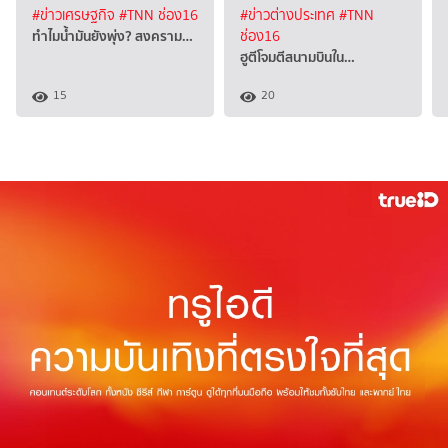
#ข่าวเศรษฐกิจ
#TNN ช่อง16
#ข่าวต่างประเทศ
#TNN
ทำไมน้ำมันยังพุ่ง? สงคราม…
ช่อง16
ฮูตีโจมตีสนามบินใน…
15
20