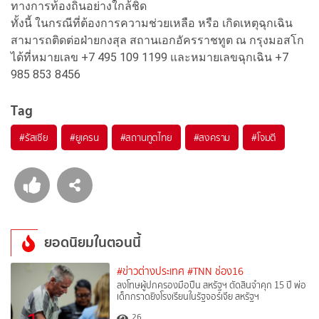
ทางการท้องถิ่นอย่างใกล้ชิด
ทั้งนี้ ในกรณีที่ต้องการความช่วยเหลือ หรือ เกิดเหตุฉุกเฉิน
สามารถติดต่อฝ่ายกงสุล สถานเอกอัครราชทูต ณ กรุงมอสโก
ได้ที่หมายเลข +7 495 109 1199 และหมายเลขฉุกเฉิน +7
985 853 8456
Tag
#
รัสเซีย
#
ยูเครน
#
สถานทูตไทย
#
สงคราม
#
โจมตี
ยอดนิยมในตอนนี้
#ข่าวต่างประเทศ
#TNN ช่อง16
ลงโทษผู้ปกครองมือปืน สหรัฐฯ ตัดสินจำคุก 15 ปี พ่อ
เด็กกราดยิงโรงเรียนในรัฐจอร์เจีย สหรัฐฯ
26