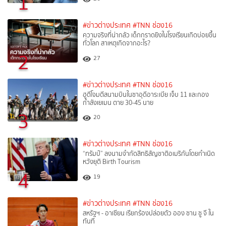
1
#ข่าวต่างประเทศ
#TNN ช่อง16
ความจริงที่น่ากลัว เด็กกราดยิงในโรงเรียนเกิดบ่อยขึ้น
ทั่วโลก สาเหตุเกิดจากอะไร?
2
27
#ข่าวต่างประเทศ
#TNN ช่อง16
ฮูตีโจมตีสนามบินในซาอุดีอาระเบีย เจ็บ 11 และกอง
กำลังเยเมน ตาย 30-45 นาย
3
20
#ข่าวต่างประเทศ
#TNN ช่อง16
“ทรัมป์” ลงนามจำกัดสิทธิสัญชาติอเมริกันโดยกำเนิด
หวังยุติ Birth Tourism
4
19
#ข่าวต่างประเทศ
#TNN ช่อง16
สหรัฐฯ - อาเซียน เรียกร้องปล่อยตัว ออง ซาน ซู จี ใน
ทันที