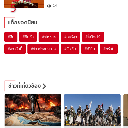
5
14
แท็กยอดนิยม
#
จีน
#
ซินหัว
#
xinhua
#
สหรัฐฯ
#
โควิด-19
#
ข่าววันนี้
#
ข่าวต่างประเทศ
#
รัสเซีย
#
ญี่ปุ่น
#
ทรัมป์
ข่าวที่เกี่ยวข้อง