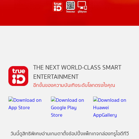
THE NEXT WORLD-CLASS SMART
ENTERTAINMENT
อีกขั้นของความบันเทิงระดับโลกตรงใจคุณ
วันนี้
ดู
สิทธิพิเศษ
อ่าน
เกม
ตาตั้ง
ช้อปปิ้ง
แพ็กเกจ
กล่องทรูไอดีทีวี