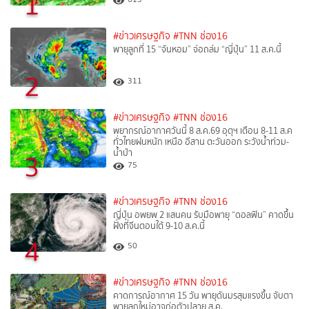
1
#ข่าวเศรษฐกิจ
#TNN ช่อง16
พายุลูกที่ 15 “จันหอม” จ่อถล่ม “ญี่ปุ่น” 11 ส.ค.นี้
2
311
#ข่าวเศรษฐกิจ
#TNN ช่อง16
พยากรณ์อากาศวันนี้ 8 ส.ค.69 อุตุฯ เตือน 8-11 ส.ค
ทั่วไทยฝนหนัก เหนือ อีสาน ตะวันออก ระวังน้ำท่วม-
น้ำป่า
3
75
#ข่าวเศรษฐกิจ
#TNN ช่อง16
ญี่ปุ่น อพยพ 2 แสนคน รับมือพายุ “ดอลฟิน” คาดขึ้น
ฝั่งที่จีนตอนใต้ 9-10 ส.ค.นี้
4
50
#ข่าวเศรษฐกิจ
#TNN ช่อง16
คาดการณ์อากาศ 15 วัน พายุดันมรสุมแรงขึ้น จับตา
พายุลูกใหม่อาจก่อตัวปลาย ส.ค.