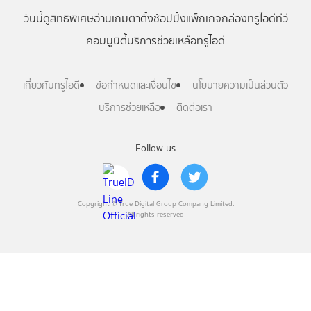
วันนี้
ดู
สิทธิพิเศษ
อ่าน
เกม
ตาตั้ง
ช้อปปิ้ง
แพ็กเกจ
กล่องทรูไอดีทีวี
คอมมูนิตี้
บริการช่วยเหลือทรูไอดี
เกี่ยวกับทรูไอดี
ข้อกำหนดและเงื่อนไข
นโยบายความเป็นส่วนตัว
บริการช่วยเหลือ
ติดต่อเรา
Follow us
Copyright © True Digital Group Company Limited.
All rights reserved