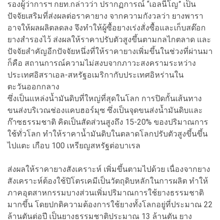
รองผู้ว่าการฯ กยท.กล่าวว่า ปรากฏการณ์ “เอลนีโญ” เป็น
ปัจจัยเสริมที่ส่งผลต่อราคายาง จากความกังวลว่า ยางพารา
อาจให้ผลผลิตลดลง จึงทำให้ผู้ซื้อยางเร่งสั่งซื้อและเก็บสต๊อก
ยางสำรองไว้ ส่งผลให้ราคาปรับตัวสูงขึ้นตามกลไกตลาด และ
ปัจจัยสำคัญอีกปัจจัยหนึ่งที่ให้ราคายางเพิ่มขึ้นในช่วงที่ผ่านมา
ก็คือ สถานการณ์ความไม่สงบจากภาวะสงครามระหว่าง
ประเทศอิสราเอล-สหรัฐอเมริกากับประเทศอิหร่านใน
ตะวันออกกลาง
ซึ่งเป็นแหล่งน้ำมันดิบที่ใหญ่ที่สุดในโลก การปิดกั้นเส้นทาง
ขนส่งบริเวณช่องแคบฮอร์มุซ ซึ่งเป็นจุดขนส่งน้ำมันดิบและ
ก๊าซธรรมชาติ คิดเป็นสัดส่วนสูงถึง 15-20% ของปริมาณการ
ใช้ทั่วโลก ทำให้ราคาน้ำมันดิบในตลาดโลกปรับตัวสูงขึ้นขึ้น
ไปแตะ เกือบ 100 เหรียญสหรัฐต่อบาเรล
ส่งผลให้ราคายางสังเคราะห์ เพิ่มขึ้นตามไปด้วย เนื่องจากยาง
สังเคราะห์ต้องใช้ปิโตรเคมีเป็นวัตถุดิบหลักในการผลิต ทำให้
ภาคอุตสาหกรรมบางส่วนเพิ่มปริมาณการใช้ยางธรรมชาติ
มากขึ้น โดยปกติความต้องการใช้ยางทั้งโลกอยู่ที่ประมาณ 22
ล้านตันต่อปี เป็นยางธรรมชาติประมาณ 13 ล้านตัน ยาง