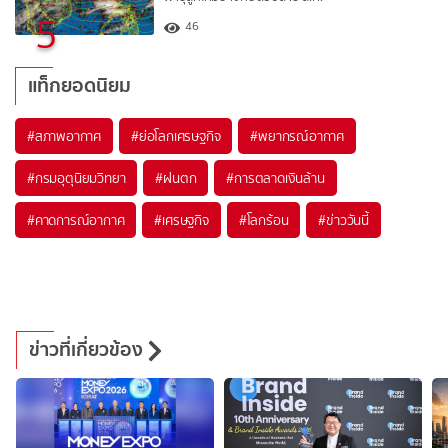
5
46
แท็กยอดนิยม
#
สภาพอากาศ
#
ย่อโลกเศรษฐกิจ
#
พยากรณ์อากาศ
#
กรมอุตุนิยมวิทยา
#
ฝนตก
#
การตลาดเงินล้าน
#
คาดการณ์อากาศ
#
เศรษฐกิจ
#
โลกร้อน
#
ข่าววันนี้
ข่าวที่เกี่ยวข้อง