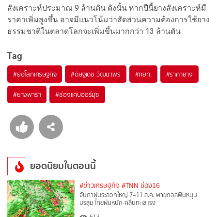
สังเคราะห์ประมาณ 9 ล้านตัน ดังนั้น หากปีนี้ยางสังเคราะห์มี
ราคาเพิ่มสูงขึ้น อาจมีแนวโน้มว่าสัดส่วนความต้องการใช้ยาง
ธรรมชาติในตลาดโลกจะเพิ่มขึ้นมากกว่า 13 ล้านตัน
Tag
#
ย่อโลกเศรษฐกิจ
#
ดิษฐเดช วัฒนาพร
#
กยท.
#
ราคายาง
#
ยางพารา
#
ช่องแคบฮอร์มุซ
ยอดนิยมในตอนนี้
#ข่าวเศรษฐกิจ
#TNN ช่อง16
จับตาฝนระลอกใหญ่ 7–11 ส.ค. พายุดอลฟินหนุน
มรสุม ไทยฝนหนัก-คลื่นทะเลแรง
613