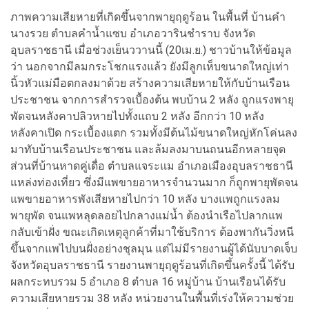
ภาพความเสียหายที่เกิดขึ้นจากพายุฤดูร้อน ในพื้นที่ บ้านคํา
นางรวย ตำบลคำน้ำแซบ อำเภอวารินชําราบ จังหวัด
อุบลราชธานี เมื่อช่วงเย็นววานนี้ (20เม.ย.) ชาวบ้านให้ข้อมูล
ว่า นอกจากมีลมกระโชกแรงแล้ว ยังมีลูกเห็บขนาดใหญ่เท่า
นิ้วหัวแม่มือตกลงมาด้วย สร้างความเสียหายให้กับบ้านเรือน
ประชาชน จากการสำรวจเบื้องต้น พบบ้าน 2 หลัง ถูกแรงพายุ
พัดจนหลังคาปลิวหายไปทั้งแถบ 2 หลัง อีกกว่า 10 หลัง
หลังคาเปิด กระเบื้องแตก รวมทั้งมีต้นไม้ขนาดใหญ่หักโค่นลง
มาทับบ้านเรือนประชาชน และล้มลงมาบนถนนอีกหลายจุด
ส่วนที่บ้านหาดคู่เดื่อ ตำบลแจระแม อำเภอเมืองอุบลราชธานี
แหล่งท่องเที่ยว ซึ่งมีแพขายอาหารจำนวนมาก ก็ถูกพายุพัดจน
แพขายอาหารพังเสียหายไปกว่า 10 หลัง บางแพถูกแรงลม
พายุพัด จนแพหลุดลอยไปกลางแม่น้ำ ต้องนำเรือไปลากแพ
กลับเข้าฝั่ง ขณะเกิดเหตุลูกค้าที่มาใช้บริการ ต้องพากันวิ่งหนี
ขึ้นจากแพไปบนฝั่งอย่างชุลมุน แต่ไม่มีรายงานผู้ได้นับบาดเจ็บ
จังหวัดอุบลราชธานี รายงานพายุฤดูร้อนที่เกิดขึ้นครั้งนี้ ได้รับ
ผลกระทบรวม 5 อำเภอ 8 ตำบล 16 หมู่บ้าน บ้านเรือนได้รับ
ความเสียหายรวม 38 หลัง หน่วยงานในพื้นที่เร่งให้ความช่วย