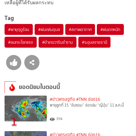
เหลือผู้ที่ได้รับผลกระทบ
Tag
#
พายุฤดูร้อน
#
ฝนถล่มอุบล
#
สภาพอากาศ
#
ฝนตกหนัก
#
ลมกระโชกแรง
#
อำเภอวารินชําราบ
#
จ.อุบลราชธานี
ยอดนิยมในตอนนี้
#ข่าวเศรษฐกิจ
#TNN ช่อง16
พายุลูกที่ 15 “จันหอม” จ่อถล่ม “ญี่ปุ่น” 11 ส.ค.นี้
1
356
#ข่าวเศรษฐกิจ
#TNN ช่อง16