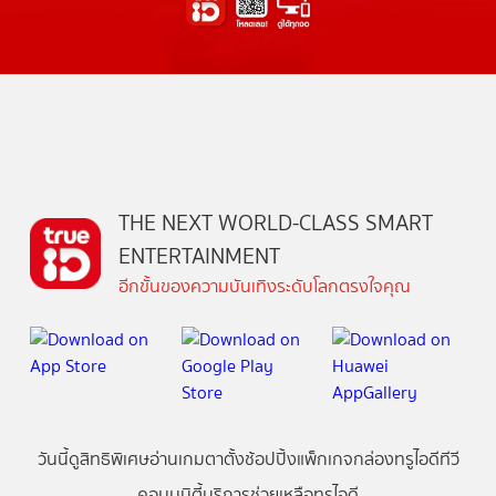
THE NEXT WORLD-CLASS SMART
ENTERTAINMENT
อีกขั้นของความบันเทิงระดับโลกตรงใจคุณ
วันนี้
ดู
สิทธิพิเศษ
อ่าน
เกม
ตาตั้ง
ช้อปปิ้ง
แพ็กเกจ
กล่องทรูไอดีทีวี
คอมมูนิตี้
บริการช่วยเหลือทรูไอดี