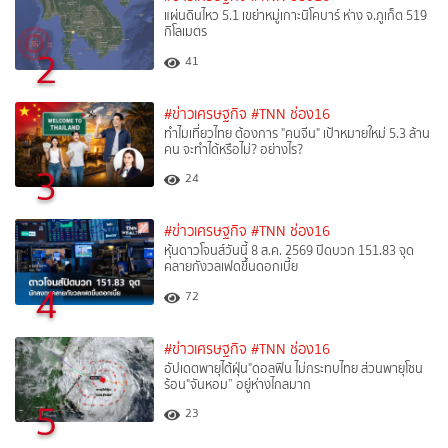
แผ่นดินไหว 5.1 เขย่าหมู่เกาะนิโคบาร์ ห่าง จ.ภูเก็ต 519
กิโลเมตร
2
41
#ข่าวเศรษฐกิจ
#TNN ช่อง16
ทำไมเที่ยวไทย ต้องการ "คนจีน" เป้าหมายใหม่ 5.3 ล้าน
คน จะทำได้หรือไม่? อย่างไร?
3
24
#ข่าวเศรษฐกิจ
#TNN ช่อง16
หุ้นดาวโจนส์วันนี้ 8 ส.ค. 2569 ปิดบวก 151.83 จุด
คลายกังวลเฟดขึ้นดอกเบี้ย
4
72
#ข่าวเศรษฐกิจ
#TNN ช่อง16
อัปเดตพายุไต้ฝุ่น"ดอลฟิน ไม่กระทบไทย ส่วนพายุโซน
ร้อน"จันหอม” อยู่ห่างไกลมาก
5
23