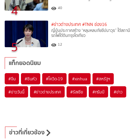
4
40
#ข่าวต่างประเทศ
#TNN ช่อง16
ญี่ปุ่นประกาศสร้าง “หลุมหลบภัยขีปนาวุธ” ใต้สถานี
รถไฟใต้ดินกรุงโตเกียว
5
12
แท็กยอดนิยม
#
จีน
#
ซินหัว
#
โควิด-19
#
xinhua
#
สหรัฐฯ
#
ข่าววันนี้
#
ข่าวต่างประเทศ
#
รัสเซีย
#
ทรัมป์
#
ข่าว
ข่าวที่เกี่ยวข้อง