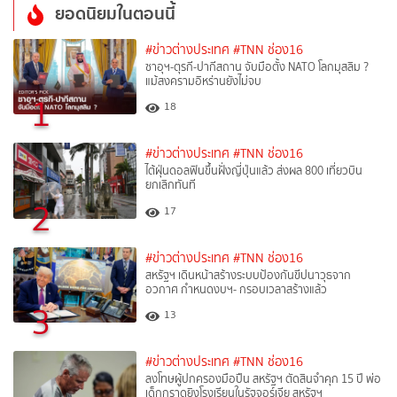
ยอดนิยมในตอนนี้
#ข่าวต่างประเทศ
#TNN ช่อง16
ซาอุฯ-ตุรกี-ปากีสถาน จับมือตั้ง NATO โลกมุสลิม ?
แม้สงครามอิหร่านยังไม่จบ
1
18
#ข่าวต่างประเทศ
#TNN ช่อง16
ไต้ฝุ่นดอลฟินขึ้นฝั่งญี่ปุ่นแล้ว ส่งผล 800 เที่ยวบิน
ยกเลิกทันที
2
17
#ข่าวต่างประเทศ
#TNN ช่อง16
สหรัฐฯ เดินหน้าสร้างระบบป้องกันขีปนาวุธจาก
อวกาศ กำหนดงบฯ- กรอบเวลาสร้างแล้ว
3
13
#ข่าวต่างประเทศ
#TNN ช่อง16
ลงโทษผู้ปกครองมือปืน สหรัฐฯ ตัดสินจำคุก 15 ปี พ่อ
เด็กกราดยิงโรงเรียนในรัฐจอร์เจีย สหรัฐฯ