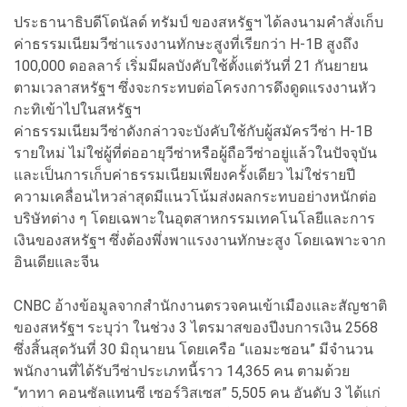
ประธานาธิบดีโดนัลด์ ทรัมป์ ของสหรัฐฯ ได้ลงนามคำสั่งเก็บ
ค่าธรรมเนียมวีซ่าแรงงานทักษะสูงที่เรียกว่า H-1B สูงถึง
100,000 ดอลลาร์ เริ่มมีผลบังคับใช้ตั้งแต่วันที่ 21 กันยายน
ตามเวลาสหรัฐฯ ซึ่งจะกระทบต่อโครงการดึงดูดแรงงานหัว
กะทิเข้าไปในสหรัฐฯ
ค่าธรรมเนียมวีซ่าดังกล่าวจะบังคับใช้กับผู้สมัครวีซ่า H-1B
รายใหม่ ไม่ใช่ผู้ที่ต่ออายุวีซ่าหรือผู้ถือวีซ่าอยู่แล้วในปัจจุบัน
และเป็นการเก็บค่าธรรมเนียมเพียงครั้งเดียว ไม่ใช่รายปี
ความเคลื่อนไหวล่าสุดมีแนวโน้มส่งผลกระทบอย่างหนักต่อ
บริษัทต่าง ๆ โดยเฉพาะในอุตสาหกรรมเทคโนโลยีและการ
เงินของสหรัฐฯ ซึ่งต้องพึ่งพาแรงงานทักษะสูง โดยเฉพาะจาก
อินเดียและจีน
CNBC อ้างข้อมูลจากสำนักงานตรวจคนเข้าเมืองและสัญชาติ
ของสหรัฐฯ ระบุว่า ในช่วง 3 ไตรมาสของปีงบการเงิน 2568
ซึ่งสิ้นสุดวันที่ 30 มิถุนายน โดยเครือ “แอมะซอน” มีจำนวน
พนักงานที่ได้รับวีซ่าประเภทนี้ราว 14,365 คน ตามด้วย
“ทาทา คอนซัลแทนซี เซอร์วิสเซส” 5,505 คน อันดับ 3 ได้แก่