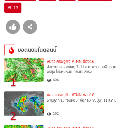
#
H-1B
ยอดนิยมในตอนนี้
#ข่าวเศรษฐกิจ
#TNN ช่อง16
จับตาฝนระลอกใหญ่ 7–11 ส.ค. พายุดอลฟินหนุน
มรสุม ไทยฝนหนัก-คลื่นทะเลแรง
1
606
#ข่าวเศรษฐกิจ
#TNN ช่อง16
พายุลูกที่ 15 “จันหอม” จ่อถล่ม “ญี่ปุ่น” 11 ส.ค.นี้
2
262