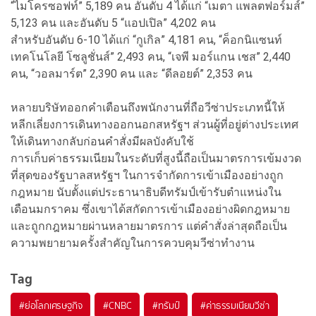
“ไมโครซอฟท์” 5,189 คน อันดับ 4 ได้แก่ “เมตา แพลตฟอร์มส์”
5,123 คน และอันดับ 5 “แอปเปิล” 4,202 คน
สำหรับอันดับ 6-10 ได้แก่ “กูเกิล” 4,181 คน, “ค็อกนิแซนท์
เทคโนโลยี โซลูชั่นส์” 2,493 คน, “เจพี มอร์แกน เชส” 2,440
คน, “วอลมาร์ต” 2,390 คน และ “ดีลอยต์” 2,353 คน
หลายบริษัทออกคำเตือนถึงพนักงานที่ถือวีซ่าประเภทนี้ให้
หลีกเลี่ยงการเดินทางออกนอกสหรัฐฯ ส่วนผู้ที่อยู่ต่างประเทศ
ให้เดินทางกลับก่อนคำสั่งมีผลบังคับใช้
การเก็บค่าธรรมเนียมในระดับที่สูงนี้ถือเป็นมาตรการเข้มงวด
ที่สุดของรัฐบาลสหรัฐฯ ในการจำกัดการเข้าเมืองอย่างถูก
กฎหมาย นับตั้งแต่ประธานาธิบดีทรัมป์เข้ารับตำแหน่งใน
เดือนมกราคม ซึ่งเขาได้สกัดการเข้าเมืองอย่างผิดกฎหมาย
และถูกกฎหมายผ่านหลายมาตรการ แต่คำสั่งล่าสุดถือเป็น
ความพยายามครั้งสำคัญในการควบคุมวีซ่าทำงาน
Tag
#
ย่อโลกเศรษฐกิจ
#
CNBC
#
ทรัมป์
#
ค่าธรรมเนียมวีซ่า