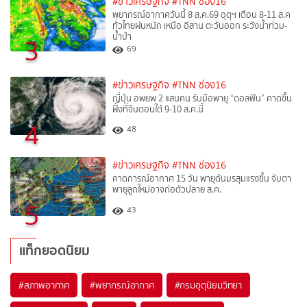
#ข่าวเศรษฐกิจ
#TNN ช่อง16
พยากรณ์อากาศวันนี้ 8 ส.ค.69 อุตุฯ เตือน 8-11 ส.ค
ทั่วไทยฝนหนัก เหนือ อีสาน ตะวันออก ระวังน้ำท่วม-
น้ำป่า
3
69
#ข่าวเศรษฐกิจ
#TNN ช่อง16
ญี่ปุ่น อพยพ 2 แสนคน รับมือพายุ “ดอลฟิน” คาดขึ้น
ฝั่งที่จีนตอนใต้ 9-10 ส.ค.นี้
4
48
#ข่าวเศรษฐกิจ
#TNN ช่อง16
คาดการณ์อากาศ 15 วัน พายุดันมรสุมแรงขึ้น จับตา
พายุลูกใหม่อาจก่อตัวปลาย ส.ค.
5
43
แท็กยอดนิยม
#
สภาพอากาศ
#
พยากรณ์อากาศ
#
กรมอุตุนิยมวิทยา