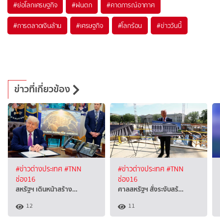
#
ย่อโลกเศรษฐกิจ
#
ฝนตก
#
คาดการณ์อากาศ
#
การตลาดเงินล้าน
#
เศรษฐกิจ
#
โลกร้อน
#
ข่าววันนี้
ข่าวที่เกี่ยวข้อง
#ข่าวต่างประเทศ
#TNN
#ข่าวต่างประเทศ
#TNN
ช่อง16
ช่อง16
สหรัฐฯ เดินหน้าสร้าง…
ศาลสหรัฐฯ สั่งระงับสร้…
12
11