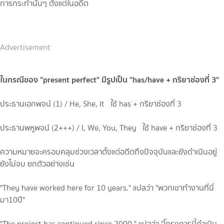
การกระทำนั้นๆ ตั้งแต่ในอดีต
Advertisement
ในกรณีของ "present perfect" มีรูปเป็น "has/have + กริยาช่องที่ 3"
ประธานเอกพจน์ (1) / He, She, It ใช้ has + กริยาช่องที่ 3
ประธานพหูพจน์ (2+++) / I, We, You, They ใช้ have + กริยาช่องที่ 3
ความหมายจะครอบคลุมช่วงเวลาตั้งแต่อดีตถึงปัจจุบันและยังดำเนินอยู่
ยังไม่จบ ยกตัวอย่างเช่น
"They have worked here for 10 years." แปลว่า "พวกเขาทำงานที่นี่
มา10ปี"
"The project has continued since 2000." แปลว่า "โครงการนี้ดำเนิน