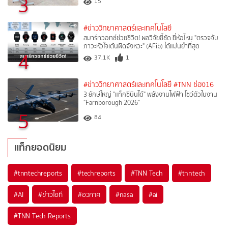
3
15
#ข่าววิทยาศาสตร์และเทคโนโลยี
สมาร์ทวอทช์ช่วยชีวิต! ผลวิจัยชี้ชัด ยี่ห้อไหน "ตรวจจับ
ภาวะหัวใจเต้นผิดจังหวะ" (AFib) ได้แม่นยำที่สุด
4
37.1K
1
#ข่าววิทยาศาสตร์และเทคโนโลยี
#TNN ช่อง16
3 ยักษ์ใหญ่ "แท็กซี่บินได้" พลังงานไฟฟ้า โชว์ตัวในงาน
"Farnborough 2026"
5
84
แท็กยอดนิยม
#
tnntechreports
#
techreports
#
TNN Tech
#
tnntech
#
AI
#
ข่าวไอที
#
อวกาศ
#
nasa
#
ai
#
TNN Tech Reports