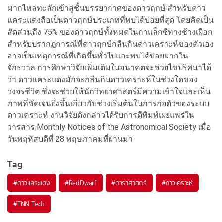
มากไหลทะลักเข้าสู่ชั้นบรรยากาศของดาวฤกษ์ สำหรับดาว
แคระแดงถือเป็นดาวฤกษ์ประเภทที่พบได้บ่อยที่สุด โดยคิดเป็น
สัดส่วนถึง 75% ของดาวฤกษ์ทั้งหมดในกาแล็กซีทางช้างเผือก
สำหรับปรากฏการณ์ที่ดาวฤกษ์กลืนกินดาวเคราะห์ของตัวเอง
อาจเป็นเหตุการณ์ที่เกิดขึ้นทั่วไปและพบได้บ่อยมากใน
จักรวาล การศึกษาวิจัยเพิ่มเติมในอนาคตจะช่วยไขปริศนาได้
ว่า ดาวแคระแดงมักจะกลืนกินดาวเคราะห์ในช่วงใดของ
วงจรชีวิต ซึ่งจะช่วยให้นักวิทยาศาสตร์มีความเข้าใจและเห็น
ภาพที่ชัดเจนยิ่งขึ้นเกี่ยวกับช่วงเริ่มต้นในการก่อตัวของระบบ
ดาวเคราะห์ งานวิจัยดังกล่าวได้รับการตีพิมพ์เผยแพร่ใน
วารสาร Monthly Notices of the Astronomical Society เมื่อ
วันพฤหัสบดีที่ 28 พฤษภาคมที่ผ่านมา
Tag
#
ดาวแคระแดง
#
RedDwarf
#
ดาราศาสตร์
#
ดาวเคราะห์
#
TNN Tech