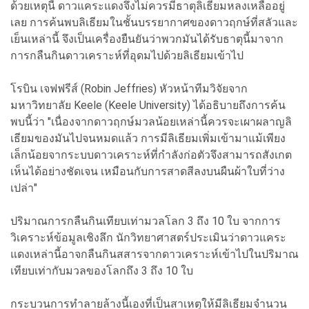
ด้วยเหตุนี้ ดาวแคระแดงจึงไม่ควรมีธาตุลิเธียมหลงเหลืออยู่
เลย การค้นพบลิเธียมในชั้นบรรยากาศของดาวฤกษ์ที่สลัวและ
เย็นเหล่านี้ จึงเป็นเครื่องยืนยันว่าพวกมันได้รับธาตุนี้มาจาก
การกลืนกินดาวเคราะห์ที่อุดมไปด้วยลิเธียมเข้าไป
โรบิน เจฟฟรีส์ (Robin Jeffries) หัวหน้าทีมวิจัยจาก
มหาวิทยาลัย Keele (Keele University) ได้อธิบายถึงการค้น
พบนี้ว่า "เนื่องจากดาวฤกษ์มวลน้อยเหล่านี้ควรจะเผาผลาญลิ
เธียมของมันไปจนหมดแล้ว การมีลิเธียมเพิ่มเข้ามาแม้เพียง
เล็กน้อยจากระบบดาวเคราะห์ที่กำลังก่อตัวจึงสามารถสังเกต
เห็นได้อย่างชัดเจน เหมือนกับการสาดสีลงบนผืนผ้าใบที่ว่าง
เปล่า"
ปริมาณการกลืนกินเทียบเท่ามวลโลก 3 ถึง 10 ใบ จากการ
วิเคราะห์ข้อมูลเชิงลึก นักวิทยาศาสตร์ประเมินว่าดาวแคระ
แดงเหล่านี้อาจกลืนกินสสารจากดาวเคราะห์เข้าไปในปริมาณ
เทียบเท่ากับมวลของโลกถึง 3 ถึง 10 ใบ
กระบวนการทำลายล้างนี้เองที่เป็นสาเหตุให้มีลิเธียมจำนวน