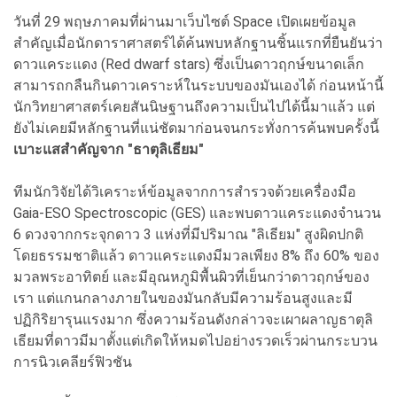
วันที่ 29 พฤษภาคมที่ผ่านมาเว็บไซต์ Space เปิดเผยข้อมูล
สำคัญเมื่อนักดาราศาสตร์ได้ค้นพบหลักฐานชิ้นแรกที่ยืนยันว่า
ดาวแคระแดง (Red dwarf stars) ซึ่งเป็นดาวฤกษ์ขนาดเล็ก
สามารถกลืนกินดาวเคราะห์ในระบบของมันเองได้ ก่อนหน้านี้
นักวิทยาศาสตร์เคยสันนิษฐานถึงความเป็นไปได้นี้มาแล้ว แต่
ยังไม่เคยมีหลักฐานที่แน่ชัดมาก่อนจนกระทั่งการค้นพบครั้งนี้
เบาะแสสำคัญจาก "ธาตุลิเธียม"
ทีมนักวิจัยได้วิเคราะห์ข้อมูลจากการสำรวจด้วยเครื่องมือ
Gaia-ESO Spectroscopic (GES) และพบดาวแคระแดงจำนวน
6 ดวงจากกระจุกดาว 3 แห่งที่มีปริมาณ "ลิเธียม" สูงผิดปกติ
โดยธรรมชาติแล้ว ดาวแคระแดงมีมวลเพียง 8% ถึง 60% ของ
มวลพระอาทิตย์ และมีอุณหภูมิพื้นผิวที่เย็นกว่าดาวฤกษ์ของ
เรา แต่แกนกลางภายในของมันกลับมีความร้อนสูงและมี
ปฏิกิริยารุนแรงมาก ซึ่งความร้อนดังกล่าวจะเผาผลาญธาตุลิ
เธียมที่ดาวมีมาตั้งแต่เกิดให้หมดไปอย่างรวดเร็วผ่านกระบวน
การนิวเคลียร์ฟิวชัน