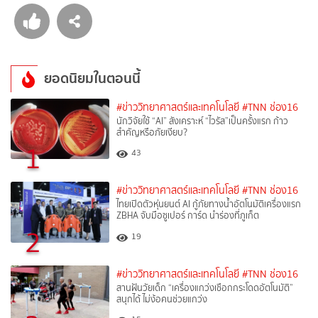
ยอดนิยมในตอนนี้
#ข่าววิทยาศาสตร์และเทคโนโลยี
#TNN ช่อง16
นักวิจัยใช้ “AI” สังเคราะห์ “ไวรัส”เป็นครั้งแรก ก้าว
สำคัญหรือภัยเงียบ?
1
43
#ข่าววิทยาศาสตร์และเทคโนโลยี
#TNN ช่อง16
ไทยเปิดตัวหุ่นยนต์ AI กู้ภัยทางน้ำอัตโนมัติเครื่องแรก
ZBHA จับมือซูเปอร์ การ์ด นำร่องที่ภูเก็ต
2
19
#ข่าววิทยาศาสตร์และเทคโนโลยี
#TNN ช่อง16
สานฝันวัยเด็ก “เครื่องแกว่งเชือกกระโดดอัตโนมัติ”
สนุกได้ ไม่ง้อคนช่วยแกว่ง