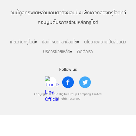
วันนี้
ดู
สิทธิพิเศษ
อ่าน
เกม
ตาตั้ง
ช้อปปิ้ง
แพ็กเกจ
กล่องทรูไอดีทีวี
คอมมูนิตี้
บริการช่วยเหลือทรูไอดี
เกี่ยวกับทรูไอดี
ข้อกำหนดและเงื่อนไข
นโยบายความเป็นส่วนตัว
บริการช่วยเหลือ
ติดต่อเรา
Follow us
Copyright © True Digital Group Company Limited.
All rights reserved