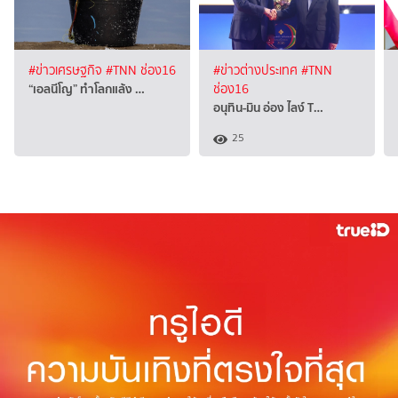
#ข่าวเศรษฐกิจ
#TNN ช่อง16
#ข่าวต่างประเทศ
#TNN
“เอลนีโญ” ทำโลกแล้ง …
ช่อง16
อนุทิน-มิน อ่อง ไลง์ T…
25