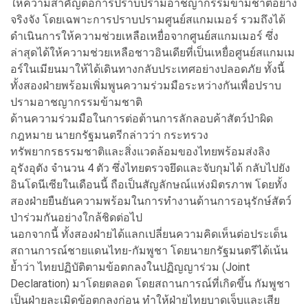
ให้ความสำคัญต่อการปราบปรามอาชญากรรมข้ามชาติอย่าง
จริงจัง โดยเฉพาะการปราบปรามศูนย์สแกมเมอร์ รวมถึงได้
ดำเนินการให้ความช่วยเหลือเหยื่อจากศูนย์สแกมเมอร์ ซึ่ง
ล่าสุดได้ให้ความช่วยเหลือชาวอินเดียที่เป็นเหยื่อศูนย์สแกมเม
อร์ในเมียนมาให้ได้เดินทางกลับประเทศอย่างปลอดภัย ทั้งนี้
ทั้งสองฝ่ายพร้อมเพิ่มพูนความร่วมมือระหว่างกันเพื่อปราบ
ปรามอาชญากรรมข้ามชาติ
ด้านความร่วมมือในการต่อต้านการลักลอบค้าสัตว์ป่าผิด
กฎหมาย นายกรัฐมนตรีกล่าวว่า กระทรวง
ทรัพยากรธรรมชาติและสิ่งแวดล้อมของไทยพร้อมส่งลิง
อุรังอุตัง จำนวน 4 ตัว ซึ่งไทยตรวจยึดและจับกุมได้ กลับไปยัง
อินโดนีเซียในเดือนนี้ ถือเป็นสัญลักษณ์แห่งมิตรภาพ โดยทั้ง
สองฝ่ายยืนยันความพร้อมในการทำงานด้านการอนุรักษ์สัตว์
ป่าร่วมกันอย่างใกล้ชิดต่อไป
นอกจากนี้ ทั้งสองฝ่ายได้แลกเปลี่ยนความคิดเห็นต่อประเด็น
สถานการณ์ชายแดนไทย-กัมพูชา โดยนายกรัฐมนตรีได้เน้น
ย้ำว่า ไทยปฏิบัติตามข้อตกลงในปฏิญญาร่วม (Joint
Declaration) มาโดยตลอด โดยสถานการณ์ที่เกิดขึ้น กัมพูชา
เป็นฝ่ายละเมิดข้อตกลงก่อน ทำให้ฝ่ายไทยบาดเจ็บและเสีย