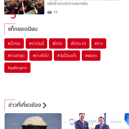
หลังเข้ามอบตัวตามหมายจับ
5
18
แท็กยอดนิยม
#
น้ำท่วม
#
ข่าววันนี้
#
โควิด
#
โควิด-19
#
ข่าว
#
ข่าวล่าสุด
#
ข่าวทั่วไป
#
วันนี้วันอะไร
#
ฝนตก
#
gallerytnn
ข่าวที่เกี่ยวข้อง