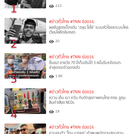
1
223
#ข่าวทั่วไทย
#TNN ช่อง16
ผลชันสูตรเบื้องต้น “ฮลุน โซโล่” ระบบหัวใจและระบบไหล
เวียนโลหิตล้มเหลว
2
20
#ข่าวทั่วไทย
#TNN ช่อง16
ชื่นชม! ยายวัย 70 ปีเก็บเงินได้ 3 หมื่นรีบแจ้งจนท.
ล่าสุดเจอเจ้าของแล้ว
3
1.8K
#ข่าวทั่วไทย
#TNN ช่อง16
หวาน เค็ม เมา ควัน กับดักสุขภาพคนไทย ศจย. ชูคุม
สินค้าเสี่ยง NCDs
4
18
#ข่าวทั่วไทย
#TNN ช่อง16
ควบคุมตัว "โทน บางแค" เข้าพบพนักงานสอบสวน