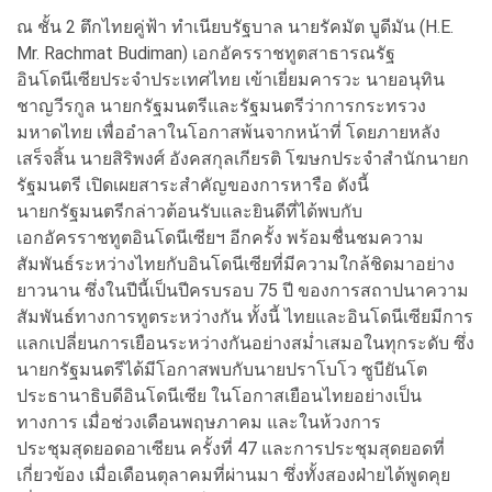
ณ ชั้น 2 ตึกไทยคู่ฟ้า ทำเนียบรัฐบาล นายรัคมัต บูดีมัน (H.E.
Mr. Rachmat Budiman) เอกอัครราชทูตสาธารณรัฐ
อินโดนีเซียประจำประเทศไทย เข้าเยี่ยมคารวะ นายอนุทิน
ชาญวีรกูล นายกรัฐมนตรีและรัฐมนตรีว่าการกระทรวง
มหาดไทย เพื่ออำลาในโอกาสพ้นจากหน้าที่ โดยภายหลัง
เสร็จสิ้น นายสิริพงศ์ อังคสกุลเกียรติ โฆษกประจำสำนักนายก
รัฐมนตรี เปิดเผยสาระสำคัญของการหารือ ดังนี้
นายกรัฐมนตรีกล่าวต้อนรับและยินดีที่ได้พบกับ
เอกอัครราชทูตอินโดนีเซียฯ อีกครั้ง พร้อมชื่นชมความ
สัมพันธ์ระหว่างไทยกับอินโดนีเซียที่มีความใกล้ชิดมาอย่าง
ยาวนาน ซึ่งในปีนี้เป็นปีครบรอบ 75 ปี ของการสถาปนาความ
สัมพันธ์ทางการทูตระหว่างกัน ทั้งนี้ ไทยและอินโดนีเซียมีการ
แลกเปลี่ยนการเยือนระหว่างกันอย่างสม่ำเสมอในทุกระดับ ซึ่ง
นายกรัฐมนตรีได้มีโอกาสพบกับนายปราโบโว ซูบียันโต
ประธานาธิบดีอินโดนีเซีย ในโอกาสเยือนไทยอย่างเป็น
ทางการ เมื่อช่วงเดือนพฤษภาคม และในห้วงการ
ประชุมสุดยอดอาเซียน ครั้งที่ 47 และการประชุมสุดยอดที่
เกี่ยวข้อง เมื่อเดือนตุลาคมที่ผ่านมา ซึ่งทั้งสองฝ่ายได้พูดคุย