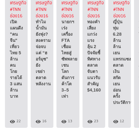
เศรษฐกิจ
เศรษฐกิจ
เศรษฐกิจ
เศรษฐกิจ
เศรษฐกิจ
#TNN
#TNN
#TNN
#TNN
#TNN
ช่อง16
ช่อง16
ช่อง16
ช่อง16
ช่อง16
เปิด
ทำไม
นายกฯ
ทองคำ
ญี่ปุ่น
แผนดึง
น้ำมัน
เร่ง
เสี่ยง
ทุ่ม
"คน
ยังพุ่ง?
เครื่อง
แกว่ง
6.28
จีน"
สงคราม
FTA
แรง
ล้าน
เที่ยว
จ่อจบ
เชื่อม
ลุ้น 2
ล้าน
ไทย 5
แต่ “ฮ
ไทยสู่
ปัจจัยชี้
เยน
ล้าน
อร์มุซ”
ซัพพลาย
ทิศทาง
แทรกแซง
คน
ยัง
เชน
ตลาด
ตลาด
โกย
เขย่า
โลก
จับตา
เงิน
รายได้
ตลาด
ดันการ
แนวรับ
สกัด
3 แสน
พลังงาน
ค้าโต
สำคัญ
เยน
ล้าน
3–5
$4,160
อ่อน
บาท
เท่า
ครั้ง
ประวัติการณ์
22
16
13
23
12