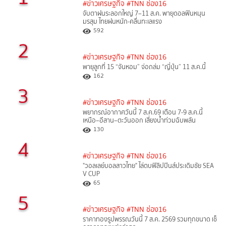
#ข่าวเศรษฐกิจ
#TNN ช่อง16
จับตาฝนระลอกใหญ่ 7–11 ส.ค. พายุดอลฟินหนุน
มรสุม ไทยฝนหนัก-คลื่นทะเลแรง
592
2
#ข่าวเศรษฐกิจ
#TNN ช่อง16
พายุลูกที่ 15 “จันหอม” จ่อถล่ม “ญี่ปุ่น” 11 ส.ค.นี้
162
3
#ข่าวเศรษฐกิจ
#TNN ช่อง16
พยากรณ์อากาศวันนี้ 7 ส.ค.69 เตือน 7-9 ส.ค.นี้
เหนือ–อีสาน–ตะวันออก เสี่ยงน้ำท่วมฉับพลัน
130
4
#ข่าวเศรษฐกิจ
#TNN ช่อง16
"วอลเลย์บอลสาวไทย" ไล่ตบฟิลิปปินส์ประเดิมชัย SEA
V CUP
65
5
#ข่าวเศรษฐกิจ
#TNN ช่อง16
ราคาทองรูปพรรณวันนี้ 7 ส.ค. 2569 รวมทุกขนาด เช็