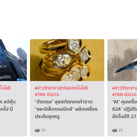
โนโลยี
#ข่าววิทยาศาสตร์และเทคโนโลยี
#ข่าววิทยาศาส
#TNN ช่อง16
#TNN ช่อง16
 แต่หุ้น
“อังกฤษ” ลุยสกัดทองคำจาก
“AI” คุมเคร
ากไป มี
“ขยะอิเล็กทรอนิกส์” ผลิตเครื่อง
62A” ปฏิบัติ
ประดับสุดหรู
อัตโนมัติ 27 
22
21