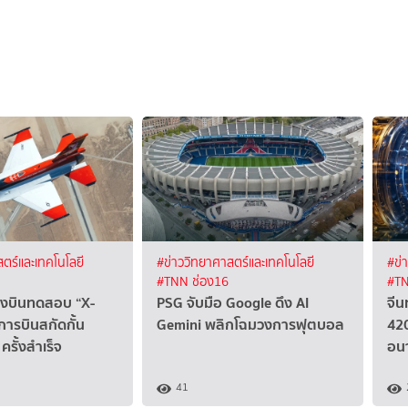
ตร์และเทคโนโลยี
#ข่าววิทยาศาสตร์และเทคโนโลยี
#ข่
#TNN ช่อง16
#TN
ื่องบินทดสอบ “X-
PSG จับมือ Google ดึง AI
จีน
การบินสกัดกั้น
Gemini พลิกโฉมวงการฟุตบอล
420
ครั้งสำเร็จ
อน
41