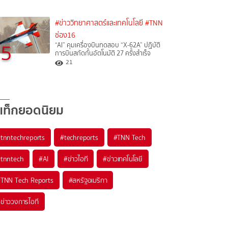
#ข่าววิทยาศาสตร์และเทคโนโลยี
#TNN
ช่อง16
5
“AI” คุมเครื่องบินทดสอบ “X-62A” ปฏิบัติ
การบินสกัดกั้นอัตโนมัติ 27 ครั้งสำเร็จ
21
แท็กยอดนิยม
#
tnntechreports
#
techreports
#
TNN Tech
#
tnntech
#
AI
#
ข่าวไอที
#
ข่าวเทคโนโลยี
#
TNN Tech Reports
#
สหรัฐอเมริกา
#
ข่าววงการไอที