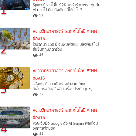
1
SpaceX รายได้โต 92% แต่หุ้นร่วงเพราะทุ่มกับ
AI มากไป มีธุรกิจเดียวที่ได้กำไร ?
51
#ข่าววิทยาศาสตร์และเทคโนโลยี
#TNN
ช่อง16
2
ไขปริศนา 150 ปี จีนพบพืชกินแมลงพันธุ์ใหม่
ยืนยันทฤษฎีดาร์วิน
46
#ข่าววิทยาศาสตร์และเทคโนโลยี
#TNN
ช่อง16
3
“อังกฤษ” ลุยสกัดทองคำจาก “ขยะ
อิเล็กทรอนิกส์” ผลิตเครื่องประดับสุดหรู
22
#ข่าววิทยาศาสตร์และเทคโนโลยี
#TNN
ช่อง16
4
PSG จับมือ Google ดึง AI Gemini พลิกโฉม
วงการฟุตบอล
41