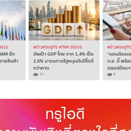
อง16
#ข่าวเศรษฐกิจ
#TNN ช่อง16
#ข่าวเศรษฐกิ
BAM อีก
อัพเป้า GDP ไทย จาก 1.4% เป็น
“บอนด์ออมพ
ายสินค้า
1.6% มาตรการรัฐหนุนต้นปีโตดี
ก.ย. นี้ พร้
กว่าคาด
ตลอดปีงบฯ
12
9