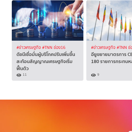
#ข่าวเศรษฐกิจ
#TNN ช่อง16
#ข่าวเศรษฐกิจ
#TNN ช่
ดัชนีเชื่อมั่นผู้บริโภคปรับเพิ่มขึ้น
อียูขยายมาตรการ C
สะท้อนสัญญาณเศรษฐกิจเริ่ม
180 รายการกระทบหล
ฟื้นตัว
11
9