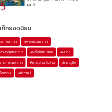
ขึ้น จับตาพายุลูกใหม่อาจก่อตัวปลาย ส.ค.
5
43
แท็กยอดนิยม
#
สภาพอากาศ
#
พยากรณ์อากาศ
#
กรมอุตุนิยมวิทยา
#
ย่อโลกเศรษฐกิจ
#
ฝนตก
#
คาดการณ์อากาศ
#
การตลาดเงินล้าน
#
เศรษฐกิจ
#
โลกร้อน
#
ข่าววันนี้