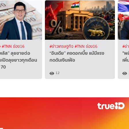
จ
#TNN ช่อง16
#ข่าวเศรษฐกิจ
#TNN ช่อง16
#ข่
ลัส” ลุยขายต่อ
“อินเดีย” คงดอกเบี้ย แม้มีแรง
"พล
อมเปิดลุยยาวทุกเดือน
กดดันเงินเฟ้อ
เพิ
 70
12