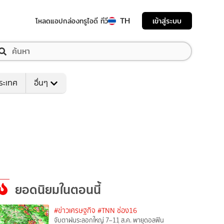
TH
เข้าสู่ระบบ
โหลดแอป
กล่องทรูไอดี ทีวี
ระเทศ
อื่นๆ
ยอดนิยมในตอนนี้
#ข่าวเศรษฐกิจ
#TNN ช่อง16
จับตาฝนระลอกใหญ่ 7–11 ส.ค. พายุดอลฟิน