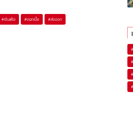
#
เงินเฟ้อ
#
ดอกเบี้ย
#
ส่งออก