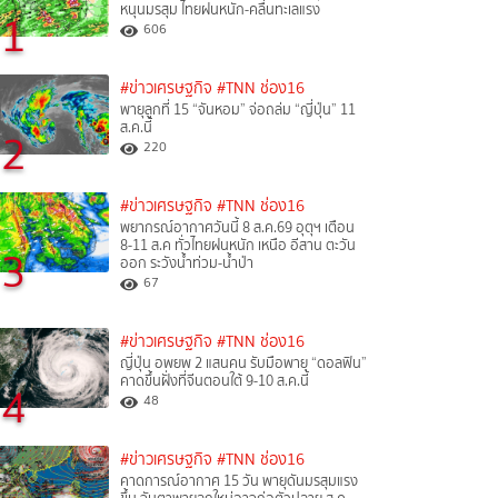
หนุนมรสุม ไทยฝนหนัก-คลื่นทะเลแรง
1
606
#ข่าวเศรษฐกิจ
#TNN ช่อง16
พายุลูกที่ 15 “จันหอม” จ่อถล่ม “ญี่ปุ่น” 11
ส.ค.นี้
2
220
#ข่าวเศรษฐกิจ
#TNN ช่อง16
พยากรณ์อากาศวันนี้ 8 ส.ค.69 อุตุฯ เตือน
8-11 ส.ค ทั่วไทยฝนหนัก เหนือ อีสาน ตะวัน
3
ออก ระวังน้ำท่วม-น้ำป่า
67
#ข่าวเศรษฐกิจ
#TNN ช่อง16
ญี่ปุ่น อพยพ 2 แสนคน รับมือพายุ “ดอลฟิน”
คาดขึ้นฝั่งที่จีนตอนใต้ 9-10 ส.ค.นี้
4
48
#ข่าวเศรษฐกิจ
#TNN ช่อง16
คาดการณ์อากาศ 15 วัน พายุดันมรสุมแรง