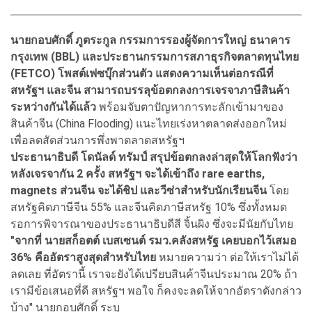
นายกอบศักดิ์ ภูตระกูล กรรมการรองผู้จัดการใหญ่ ธนาคาร
กรุงเทพ (BBL) และประธานกรรมการสภาธุรกิจตลาดทุนไทย
(FETCO) โพสต์เฟซบุ๊กส่วนตัว แสดงความเห็นต่อกรณีที่
สหรัฐฯ และจีน สามารถบรรลุข้อตกลงการเจรจาภาษีสินค้า
ระหว่างกันได้แล้ว
พร้อมจับตาปัญหาการทะลักเข้ามาของ
สินค้าจีน (China Flooding) แนะไทยเร่งหาตลาดส่งออกใหม่
เพื่อลดสัดส่วนการพึ่งพาตลาดสหรัฐฯ
ประธานาธิบดี โดนัลด์ ทรัมป์ สรุปข้อตกลงล่าสุดให้โลกฟังว่า
หลังเจรจากัน 2 ครั้ง สหรัฐฯ จะได้เข้าถึง rare earths,
magnets ส่วนจีน จะได้ชิป และวีซ่าสำหรับนักเรียนจีน
โดย
สหรัฐคิดภาษีจีน 55% และจีนคิดภาษีสหรัฐ 10% ซึ่งทั้งหมด
รอการพิจารณาของประธานาธิบดีสี จิ้นผิง ซึ่งจะมีนัยกับไทย
"จากที่ นายสก็อตต์ เบสเซนต์ รมว.คลังสหรัฐ เคยบอกไว้เสมอ
36% คืออัตราสูงสุดสำหรับไทย
หมายความว่า ต่อให้เราไม่ได้
ลดเลย ที่อัตรานี้ เราจะยังได้เปรียบสินค้าจีนประมาณ 20% ถ้า
เรามีข้อเสนอที่ดี สหรัฐฯ พอใจ ก็คงจะลดให้จากอัตราดังกล่าว
บ้าง" นายกอบศักดิ์ ระบุ