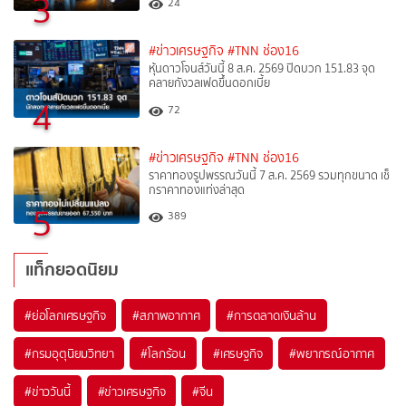
3
24
#ข่าวเศรษฐกิจ
#TNN ช่อง16
หุ้นดาวโจนส์วันนี้ 8 ส.ค. 2569 ปิดบวก 151.83 จุด
คลายกังวลเฟดขึ้นดอกเบี้ย
4
72
#ข่าวเศรษฐกิจ
#TNN ช่อง16
ราคาทองรูปพรรณวันนี้ 7 ส.ค. 2569 รวมทุกขนาด เช็
กราคาทองแท่งล่าสุด
5
389
แท็กยอดนิยม
#
ย่อโลกเศรษฐกิจ
#
สภาพอากาศ
#
การตลาดเงินล้าน
#
กรมอุตุนิยมวิทยา
#
โลกร้อน
#
เศรษฐกิจ
#
พยากรณ์อากาศ
#
ข่าววันนี้
#
ข่าวเศรษฐกิจ
#
จีน