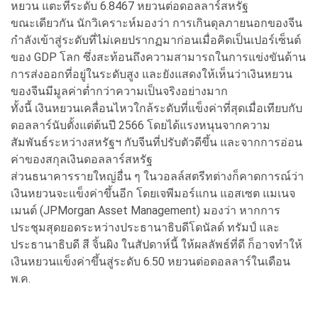
หยวน แตะที่ระดับ 6.8467 หยวนต่อดอลลาร์สหรัฐ
ขณะเดียวกัน นักวิเคราะห์มองว่า การเกินดุลภายนอกของจีน
กำลังเข้าสู่ระดับที่ไม่เคยปรากฏมาก่อนเมื่อคิดเป็นเปอร์เซ็นต์
ของ GDP โลก ซึ่งสะท้อนถึงความสามารถในการแข่งขันด้าน
การส่งออกที่อยู่ในระดับสูง และยังแสดงให้เห็นว่าเงินหยวน
ของจีนมีมูลค่าต่ำกว่าความเป็นจริงอย่างมาก
ทั้งนี้ เงินหยวนเคลื่อนไหวใกล้ระดับที่แข็งค่าที่สุดเมื่อเทียบกับ
ดอลลาร์นับตั้งแต่ต้นปี 2566 โดยได้แรงหนุนจากความ
สัมพันธ์ระหว่างสหรัฐฯ กับจีนที่ปรับตัวดีขึ้น และจากการอ่อน
ค่าของสกุลเงินดอลลาร์สหรัฐ
ส่วนธนาคารรายใหญ่อื่น ๆ ในวอลล์สตรีทต่างก็คาดการณ์ว่า
เงินหยวนจะแข็งค่าขึ้นอีก โดยเจพีมอร์แกน แอสเซต แมเนจ
เมนต์ (JPMorgan Asset Management) มองว่า หากการ
ประชุมสุดยอดระหว่างประธานาธิบดีโดนัลด์ ทรัมป์ และ
ประธานาธิบดี สี จิ้นผิง ในสัปดาห์นี้ ให้ผลลัพธ์ที่ดี ก็อาจทำให้
เงินหยวนแข็งค่าขึ้นสู่ระดับ 6.50 หยวนต่อดอลลาร์ในเดือน
พ.ค.