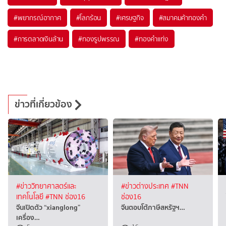
#
พยากรณ์อากาศ
#
โลกร้อน
#
เศรษฐกิจ
#
สมาคมค้าทองคำ
#
การตลาดเงินล้าน
#
ทองรูปพรรณ
#
ทองคำแท่ง
ข่าวที่เกี่ยวข้อง
#ข่าววิทยาศาสตร์และ
#ข่าวต่างประเทศ
#TNN
เทคโนโลยี
#TNN ช่อง16
ช่อง16
จีนเปิดตัว “xianglong”
จีนตอบโต้ภาษีสหรัฐฯ…
เครื่อง…