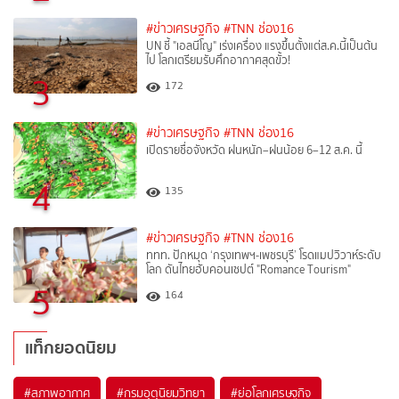
#ข่าวเศรษฐกิจ
#TNN ช่อง16
UN ชี้ "เอลนีโญ" เร่งเครื่อง แรงขึ้นตั้งแต่ส.ค.นี้เป็นต้น
ไป โลกเตรียมรับศึกอากาศสุดขั้ว!
3
172
#ข่าวเศรษฐกิจ
#TNN ช่อง16
เปิดรายชื่อจังหวัด ฝนหนัก–ฝนน้อย 6–12 ส.ค. นี้
4
135
#ข่าวเศรษฐกิจ
#TNN ช่อง16
ททท. ปักหมุด ‘กรุงเทพฯ-เพชรบุรี’ โรดแมปวิวาห์ระดับ
โลก ดันไทยฮับคอนเซปต์ "Romance Tourism"
5
164
แท็กยอดนิยม
#
สภาพอากาศ
#
กรมอุตุนิยมวิทยา
#
ย่อโลกเศรษฐกิจ