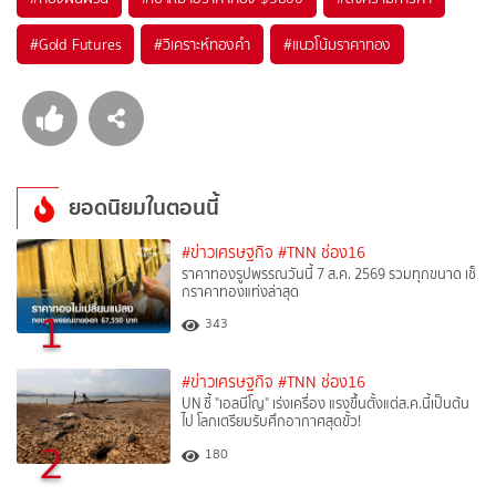
#
Gold Futures
#
วิเคราะห์ทองคำ
#
แนวโน้มราคาทอง
ยอดนิยมในตอนนี้
#ข่าวเศรษฐกิจ
#TNN ช่อง16
ราคาทองรูปพรรณวันนี้ 7 ส.ค. 2569 รวมทุกขนาด เช็
กราคาทองแท่งล่าสุด
1
343
#ข่าวเศรษฐกิจ
#TNN ช่อง16
UN ชี้ "เอลนีโญ" เร่งเครื่อง แรงขึ้นตั้งแต่ส.ค.นี้เป็นต้น
ไป โลกเตรียมรับศึกอากาศสุดขั้ว!
2
180