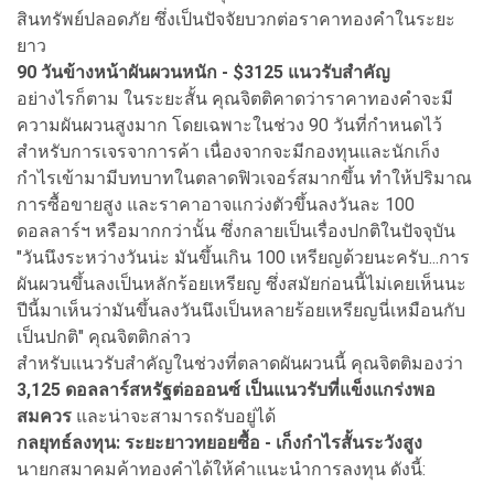
สินทรัพย์ปลอดภัย ซึ่งเป็นปัจจัยบวกต่อราคาทองคำในระยะ
ยาว
90 วันข้างหน้าผันผวนหนัก - $3125 แนวรับสำคัญ
อย่างไรก็ตาม ในระยะสั้น คุณจิตติคาดว่าราคาทองคำจะมี
ความผันผวนสูงมาก โดยเฉพาะในช่วง 90 วันที่กำหนดไว้
สำหรับการเจรจาการค้า เนื่องจากจะมีกองทุนและนักเก็ง
กำไรเข้ามามีบทบาทในตลาดฟิวเจอร์สมากขึ้น ทำให้ปริมาณ
การซื้อขายสูง และราคาอาจแกว่งตัวขึ้นลงวันละ 100
ดอลลาร์ฯ หรือมากกว่านั้น ซึ่งกลายเป็นเรื่องปกติในปัจจุบัน
"วันนึงระหว่างวันน่ะ มันขึ้นเกิน 100 เหรียญด้วยนะครับ...การ
ผันผวนขึ้นลงเป็นหลักร้อยเหรียญ ซึ่งสมัยก่อนนี้ไม่เคยเห็นนะ
ปีนี้มาเห็นว่ามันขึ้นลงวันนึงเป็นหลายร้อยเหรียญนี่เหมือนกับ
เป็นปกติ" คุณจิตติกล่าว
สำหรับแนวรับสำคัญในช่วงที่ตลาดผันผวนนี้ คุณจิตติมองว่า
3,125 ดอลลาร์สหรัฐต่อออนซ์ เป็นแนวรับที่แข็งแกร่งพอ
สมควร
และน่าจะสามารถรับอยู่ได้
กลยุทธ์ลงทุน: ระยะยาวทยอยซื้อ - เก็งกำไรสั้นระวังสูง
นายกสมาคมค้าทองคำได้ให้คำแนะนำการลงทุน ดังนี้: