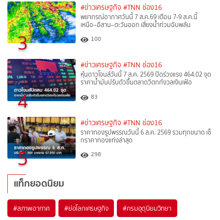
#ข่าวเศรษฐกิจ
#TNN ช่อง16
พยากรณ์อากาศวันนี้ 7 ส.ค.69 เตือน 7-9 ส.ค.นี้
เหนือ–อีสาน–ตะวันออก เสี่ยงน้ำท่วมฉับพลัน
3
100
#ข่าวเศรษฐกิจ
#TNN ช่อง16
หุ้นดาวโจนส์วันนี้ 7 ส.ค. 2569 ปิดร่วงแรง 464.02 จุด
ราคาน้ำมันปรับตัวขึ้นตลาดวิตกกังวลเงินเฟ้อ
4
83
#ข่าวเศรษฐกิจ
#TNN ช่อง16
ราคาทองรูปพรรณวันนี้ 6 ส.ค. 2569 รวมทุกขนาด เช็
กราคาทองแท่งล่าสุด
5
298
แท็กยอดนิยม
#
สภาพอากาศ
#
ย่อโลกเศรษฐกิจ
#
กรมอุตุนิยมวิทยา