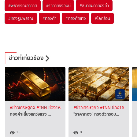
#
พยากรณ์อากาศ
#
ราคาทองวันนี้
#
สมาคมค้าทองคำ
#
ทองรูปพรรณ
#
ทองคำ
#
ทองคำแท่ง
#
โลกร้อน
ข่าวที่เกี่ยวข้อง
#ข่าวเศรษฐกิจ
#TNN ช่อง16
#ข่าวเศรษฐกิจ
#TNN ช่อง16
ทองคำเสี่ยงแกว่งแรง …
"ราคาทอง" ทรงตัวกรอบ…
15
8