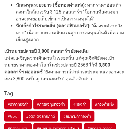
นักลงทุนระยะยาว (ซื้อทองคำแท่ง):
หากราคาอ่อนตัว
ลงมาใกล้แนวรับ 3,125 ดอลลาร์ฯ "โอกาสที่ลดลงมา
อาจจะทยอยเก็บเข้ามาเป็นการลงทุนได้"
นักเก็งกำไรระยะสั้น (ตลาดฟิวเจอร์ส):
"ต้องระมัดระวัง
มาก" เนื่องจากความผันผวนสูง การลงทุนเกินตัวมีความ
เสี่ยงสูงมาก
เป้าหมายปลายปี 3,800 ดอลลาร์ฯ ยังคงเดิม
แม้จะเผชิญความผันผวนในระยะสั้น แต่คุณจิตติยังคงเป้า
หมายราคาทองคำโลกในช่วงปลายปี 2568 ไว้ที่
3,800
ดอลลาร์ฯ ต่อออนซ์
"ยังคาดการณ์ว่าน่าจะประมาณคงอาจจะ
เห็น 3,800 เหรียญก่อนนะครับ" คุณจิตติกล่าว
Tag
#
ราคาทองคำ
#
การลงทุนทองคำ
#
ทองคำ
#
ทองคำแท่ง
#
Gold
#
จิตติ ตั้งสิทธิภักดี
#
สมาคมค้าทองคำ
#
ทองผันผวน
#
เป้าหมายราคาทอง $3800
#
สงครามการค้า