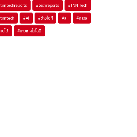
#
tnntechreports
#
techreports
#
TNN Tech
#
tnntech
#
AI
#
ข่าวไอที
#
ai
#
nasa
#
แบไต๋
#
ข่าวเทคโนโลยี