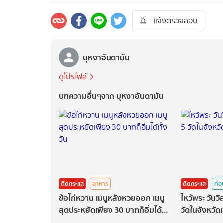
แจ้งตรวจสอบ
บุหงาอันดามัน
ดูโปรไฟล์
บทความอื่นๆจาก บุหงาอันดามัน
ติดกระแส
อาหาร
ติดกระแส
ท่อ
ข้อไก่หวาน เมนูหลังหวยออก เมนู
ไหว้พระ วันวิ
สุดประหยัดเพียง 30 บาทก็อิ่มได้ทั้ง
วัดในจังหวัด
วัน