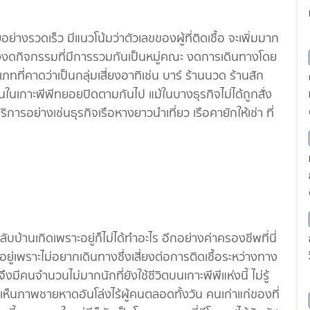
งรวดเร็ว มีแนวโน้มว่าตัวเลขของผู้ที่ติดเชื้อ จะเพิ่มมาก
ั่งงดกิจกรรมที่มีการรวมกันเป็นหมู่คณะ งดการเดินทางโดย
่คาดว่าเป็นกลุ่มเสี่ยงอาทิเช่น บาร์ ร้านนวด ร้านสัก
านในเกาะพีพีทยอยปิดตามกันไป แม้ในบางธุรกิจไม่ได้ถูกสั่ง
ิการอย่างเช่นธุรกิจเรือหางยาวนำเที่ยว เรือคายักให้เช่า ที่
บบ้านเกิดเพราะอยู่ก็ไม่ได้ทำอะไร อีกอย่างค่าครองชีพที่นี่
ะอยู่เพราะไม่อยากเดินทางซึ่งเสี่ยงต่อการติดเชื้อระหว่างทาง
งมีคนจำนวนไม่มากนักที่ยังใช้ชีวิตบนเกาะพีพีแห่งนี้ ไม่รู้
้เห็นภาพชายหาดอันโล่งไร้ผู้คนตลอดทั้งวัน คนเก่าแก่ของที่