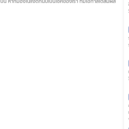
บบนี้ หากมองในแง่ดีก็นับเป็นโชคของเรา ที่มีโอกาสได้สัมผัส