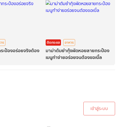
หาร
ติดกระแส
อาหาร
ระป๋องอร่อยจริงต้อง
มาม่าต้มยำกุ้งผัดหอยลายกระป๋อง
เมนูทำง่ายอร่อยจนต้องขอเบิ้ล
ะบบเพื่อทำการคอมเม้นต์
เข้าสู่ระบบ