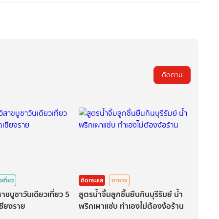
ติดตาม
งเที่ยว
ติดกระแส
อาหาร
สาขบูชาวันเดียวเที่ยว 5
สูตรน้ำจิ้มลูกชิ้นยืนกินบุรีรัมย์ น้ำ
เชียงราย
พริกเผาแซ่บ ทำเองไม่ต้องง้อร้าน