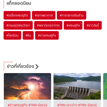
แท็กยอดนิยม
#
ย่อโลกเศรษฐกิจ
#
สภาพอากาศ
#
การตลาดเงินล้าน
#
กรมอุตุนิยมวิทยา
#
พยากรณ์อากาศ
#
เศรษฐกิจ
#
ข่าววันนี้
#
โลกร้อน
#
จีน
#
ข่าวเศรษฐกิจ
ข่าวที่เกี่ยวข้อง
#ข่าวเศรษฐกิจ
#TNN ช่อง16
#TNN เจาะข่าว
#TNN ช่อง16