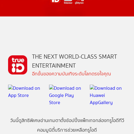
THE NEXT WORLD-CLASS SMART
ENTERTAINMENT
อีกขั้นของความบันเทิงระดับโลกตรงใจคุณ
วันนี้
ดู
สิทธิพิเศษ
อ่าน
เกม
ตาตั้ง
ช้อปปิ้ง
แพ็กเกจ
กล่องทรูไอดีทีวี
คอมมูนิตี้
บริการช่วยเหลือทรูไอดี