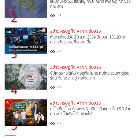
แผ่นดินไหว 5.1 เขย่าหมู่เกาะนิโคบาร์ ห่าง จ.ภูเก็ต 519
กิโลเมตร
2
39
#ข่าวเศรษฐกิจ
#TNN ช่อง16
หุ้นดาวโจนส์วันนี้ 8 ส.ค. 2569 ปิดบวก 151.83 จุด
คลายกังวลเฟดขึ้นดอกเบี้ย
3
72
#ข่าวเศรษฐกิจ
#TNN ช่อง16
อัปเดตพายุไต้ฝุ่น"ดอลฟิน ไม่กระทบไทย ส่วนพายุโซน
ร้อน"จันหอม” อยู่ห่างไกลมาก
4
23
#ข่าวเศรษฐกิจ
#TNN ช่อง16
ทำไมเที่ยวไทย ต้องการ "คนจีน" เป้าหมายใหม่ 5.3 ล้าน
คน จะทำได้หรือไม่? อย่างไร?
5
23