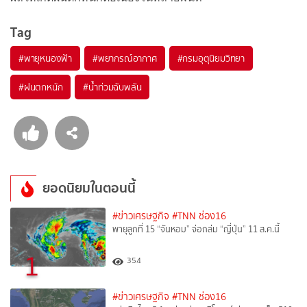
Tag
#
พายุหนองฟ้า
#
พยากรณ์อากาศ
#
กรมอุตุนิยมวิทยา
#
ฝนตกหนัก
#
น้ำท่วมฉับพลัน
ยอดนิยมในตอนนี้
#ข่าวเศรษฐกิจ
#TNN ช่อง16
พายุลูกที่ 15 “จันหอม” จ่อถล่ม “ญี่ปุ่น” 11 ส.ค.นี้
1
354
#ข่าวเศรษฐกิจ
#TNN ช่อง16