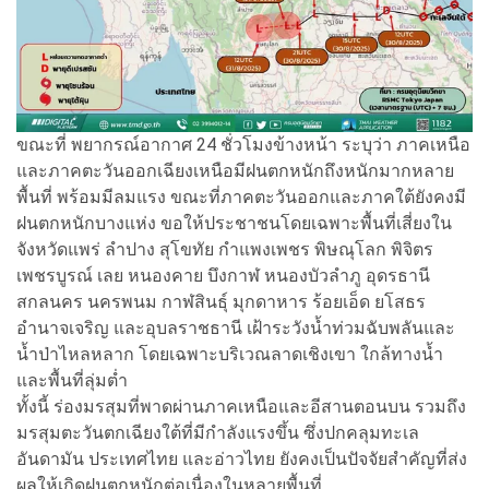
ขณะที่ พยากรณ์อากาศ 24 ชั่วโมงข้างหน้า ระบุว่า ภาคเหนือ
และภาคตะวันออกเฉียงเหนือมีฝนตกหนักถึงหนักมากหลาย
พื้นที่ พร้อมมีลมแรง ขณะที่ภาคตะวันออกและภาคใต้ยังคงมี
ฝนตกหนักบางแห่ง ขอให้ประชาชนโดยเฉพาะพื้นที่เสี่ยงใน
จังหวัดแพร่ ลำปาง สุโขทัย กำแพงเพชร พิษณุโลก พิจิตร
เพชรบูรณ์ เลย หนองคาย บึงกาฬ หนองบัวลำภู อุดรธานี
สกลนคร นครพนม กาฬสินธุ์ มุกดาหาร ร้อยเอ็ด ยโสธร
อำนาจเจริญ และอุบลราชธานี เฝ้าระวังน้ำท่วมฉับพลันและ
น้ำป่าไหลหลาก โดยเฉพาะบริเวณลาดเชิงเขา ใกล้ทางน้ำ
และพื้นที่ลุ่มต่ำ
ทั้งนี้ ร่องมรสุมที่พาดผ่านภาคเหนือและอีสานตอนบน รวมถึง
มรสุมตะวันตกเฉียงใต้ที่มีกำลังแรงขึ้น ซึ่งปกคลุมทะเล
อันดามัน ประเทศไทย และอ่าวไทย ยังคงเป็นปัจจัยสำคัญที่ส่ง
ผลให้เกิดฝนตกหนักต่อเนื่องในหลายพื้นที่