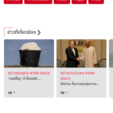
ข่าวที่เกี่ยวข้อง
#ข่าวเศรษฐกิจ
#TNN ช่อง16
#ข่าวต่างประเทศ
#TNN
“เอลนีโญ” ทำโลกแล้ง …
ช่อง16
อิหร่าน–โอมานบรรลุความ…
8
9