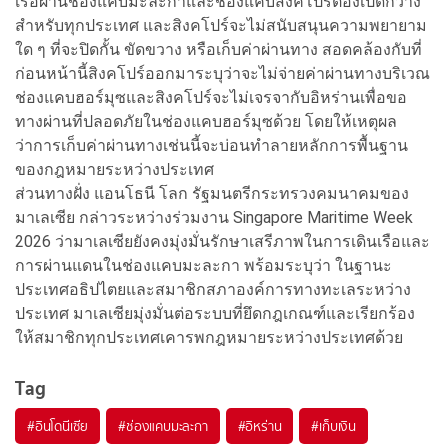
เรือผ่านช่องแคบมะละกาและช่องแคบสิงคโปร์ต้องเปิดกว้าง
สำหรับทุกประเทศ และสิงคโปร์จะไม่สนับสนุนความพยายาม
ใด ๆ ที่จะปิดกั้น ขัดขวาง หรือเก็บค่าผ่านทาง สอดคล้องกับที่
ก่อนหน้านี้สิงคโปร์ออกมาระบุว่าจะไม่จ่ายค่าผ่านทางบริเวณ
ช่องแคบฮอร์มุซและสิงคโปร์จะไม่เจรจากับอิหร่านเพื่อขอ
ทางผ่านที่ปลอดภัยในช่องแคบฮอร์มุซด้วย โดยให้เหตุผล
ว่าการเก็บค่าผ่านทางเช่นนี้จะบ่อนทำลายหลักการพื้นฐาน
ของกฎหมายระหว่างประเทศ
ส่วนทางฝั่ง แอนโธนี โลก รัฐมนตรีกระทรวงคมนาคมของ
มาเลเซีย กล่าวระหว่างร่วมงาน Singapore Maritime Week
2026 ว่ามาเลเซียยังคงมุ่งมั่นรักษาเสรีภาพในการเดินเรือและ
การผ่านแดนในช่องแคบมะละกา พร้อมระบุว่า ในฐานะ
ประเทศอธิปไตยและสมาชิกสภาองค์การทางทะเลระหว่าง
ประเทศ มาเลเซียมุ่งมั่นต่อระบบที่ยึดกฎเกณฑ์และเรียกร้อง
ให้สมาชิกทุกประเทศเคารพกฎหมายระหว่างประเทศด้วย
Tag
#
อินโดนีเซีย
#
ช่องแคบมะละกา
#
อิหร่าน
#
เก็บเงิน