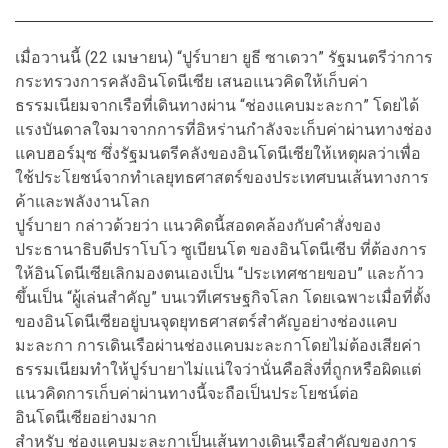
เมื่อวานนี้ (22 เมษายน) “ปูร์บายา ยูธี ซาเดวา” รัฐมนตรีว่าการ
กระทรวงการคลังอินโดนีเซีย เสนอแนวคิดให้เก็บค่า
ธรรมเนียมจากเรือที่เดินทางผ่าน “ช่องแคบมะละกา” โดยได้
แรงบันดาลใจมาจากการที่อิหร่านกำลังจะเก็บค่าผ่านทางช่อง
แคบฮอร์มุซ ซึ่งรัฐมนตรีคลังของอินโดนีเซียให้เหตุผลว่าเพื่อ
ใช้ประโยชน์จากทำเลยุทธศาสตร์ของประเทศบนเส้นทางการ
ค้าและพลังงานโลก
ปูร์บายา กล่าวด้วยว่า แนวคิดนี้สอดคล้องกับคำสั่งของ
ประธานาธิบดีปราโบโว ซูเบียนโต ของอินโดนีเซีบ ที่ต้องการ
ให้อินโดนีเซียเลิกมองตนเองเป็น “ประเทศชายขอบ” และก้าว
ขึ้นเป็น “ผู้เล่นสำคัญ” บนเวทีเศรษฐกิจโลก โดยเฉพาะเมื่อที่ตั้ง
ของอินโดนีเซียอยู่บนจุดยุทธศาสตร์สำคัญอย่างช่องแคบ
มะละกา การเดินเรือผ่านช่องแคบมะละกาโดยไม่ต้องเสียค่า
ธรรมเนียมทำให้ปูร์บายาไม่แน่ใจว่านั่นคือสิ่งที่ถูกหรือผิดแต่
แนวคิดการเก็บค่าผ่านทางนี้จะถือเป็นประโยชน์ต่อ
อินโดนีเซียอย่างมาก
สำหรับ ช่องแคบมะละกาเป็นเส้นทางเดินเรือสำคัญของการ