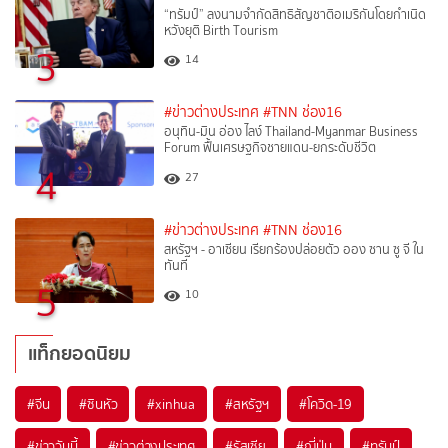
“ทรัมป์” ลงนามจำกัดสิทธิสัญชาติอเมริกันโดยกำเนิด
หวังยุติ Birth Tourism
3
14
#ข่าวต่างประเทศ
#TNN ช่อง16
อนุทิน-มิน อ่อง ไลง์ Thailand-Myanmar Business
Forum ฟื้นเศรษฐกิจชายแดน-ยกระดับชีวิต
4
27
#ข่าวต่างประเทศ
#TNN ช่อง16
สหรัฐฯ - อาเซียน เรียกร้องปล่อยตัว ออง ซาน ซู จี ใน
ทันที
5
10
แท็กยอดนิยม
#
จีน
#
ซินหัว
#
xinhua
#
สหรัฐฯ
#
โควิด-19
#
ข่าววันนี้
#
ข่าวต่างประเทศ
#
รัสเซีย
#
ญี่ปุ่น
#
ทรัมป์