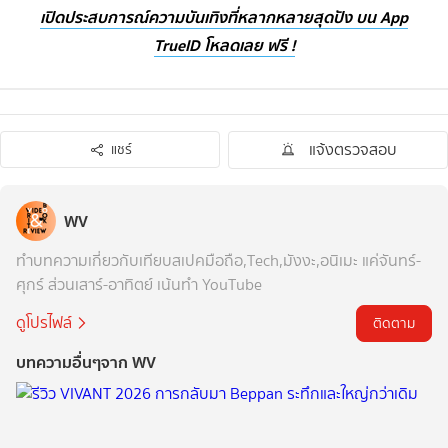
เปิดประสบการณ์ความบันเทิงที่หลากหลายสุดปัง บน App
TrueID โหลดเลย ฟรี !
แจ้งตรวจสอบ
แชร์
WV
ทำบทความเกี่ยวกับเทียบสเปคมือถือ,Tech,มังงะ,อนิเมะ แค่จันทร์-
ศุกร์ ส่วนเสาร์-อาทิตย์ เน้นทำ YouTube
ดูโปรไฟล์
ติดตาม
บทความอื่นๆจาก WV