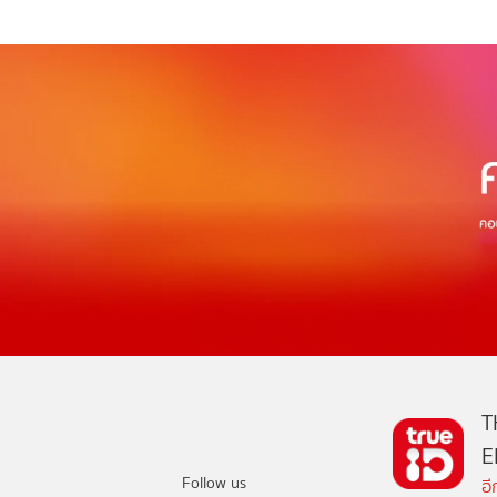
T
E
Follow us
อ