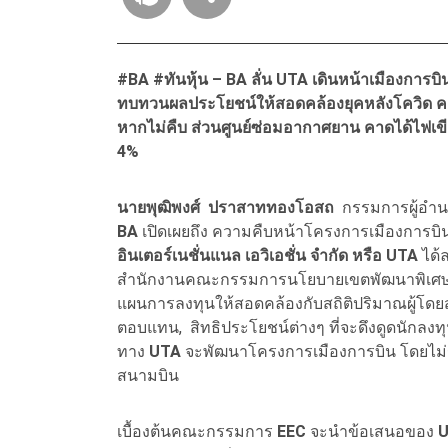
#BA #
ทันหุ้น – BA
ลั่น UTA
เดินหน้าเมืองการบ
ทบทวนผลประโยชน์ให้สอดคล้องยุคหลังโควิด 
หากไม่คืบ ส่วนศูนย์ซ่อมอากาศยาน คาดได้ไฟเขีย
4
%
นายพุฒิพงศ์ ปราสาททองโอสถ
กรรมการผู้อำ
BA
เปิดเผยถึง ความคืบหน้าโครงการเมืองการบิ
อินเตอร์เนชั่นแนล เอวิเอชั่น จำกัด หรือ UTA
ได้
สำนักงานคณะกรรมการนโยบายเขตพัฒนาพิเศ
แผนการลงทุนให้สอดคล้องกับสถิติปริมาณผู้โด
ตอบแทน, สิทธิประโยชน์ต่างๆ ที่จะดึงดูดนักล
ทาง
UTA
จะพัฒนาโครงการเมืองการบิน โดยไม่
สนามบิน
เบื้องต้นคณะกรรมการ
EEC
จะนำข้อเสนอของ