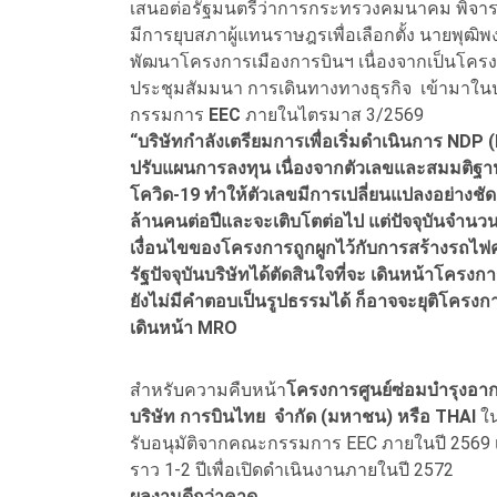
เสนอต่อรัฐมนตรีว่าการกระทรวงคมนาคม พิจาร
มีการยุบสภาผู้แทนราษฎรเพื่อเลือกตั้ง นายพุฒิ
พัฒนาโครงการเมืองการบินฯ เนื่องจากเป็นโคร
ประชุมสัมมนา การเดินทางทางธุรกิจ เข้ามาในปร
กรรมการ
EEC
ภายในไตรมาส 3/2569
“บริษัทกำลังเตรียมการเพื่อเริ่มดำเนินการ NDP
ปรับแผนการลงทุน เนื่องจากตัวเลขและสมมติฐาน
โควิด-19 ทำให้ตัวเลขมีการเปลี่ยนแปลงอย่างช
ล้านคนต่อปีและจะเติบโตต่อไป แต่ปัจจุบันจำนวน
เงื่อนไขของโครงการถูกผูกไว้กับการสร้างรถไฟคว
รัฐปัจจุบันบริษัทได้ตัดสินใจที่จะ เดินหน้าโคร
ยังไม่มีคำตอบเป็นรูปธรรมได้ ก็อาจจะยุติโครงก
เดินหน้า MRO
สำหรับความคืบหน้า
โครงการศูนย์ซ่อมบำรุงอ
บริษัท การบินไทย จำกัด (มหาชน) หรือ THAI
ใน
รับอนุมัติจากคณะกรรมการ EEC ภายในปี 2569 เ
ราว 1-2 ปีเพื่อเปิดดำเนินงานภายในปี 2572
ผลงานดีกว่าคาด