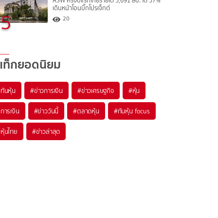
ASW ครึ่งปีแรกโกยรายได้ 5,691 ลบ. โต 57%
เดินหน้าโอนบิ๊กโปรเจ็กต์
5
20
แท็กยอดนิยม
#
ทันหุ้น
#
ข่าวการเงิน
#
ข่าวเศรษฐกิจ
#
หุ้น
#
การเงิน
#
ข่าววันนี้
#
ตลาดหุ้น
#
ทันหุ้น focus
#
หุ้นไทย
#
ข่าวล่าสุด