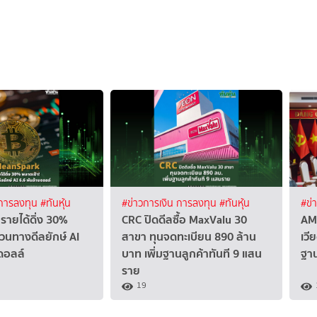
 การลงทุน
#ทันหุ้น
#ข่าวการเงิน การลงทุน
#ทันหุ้น
#ข่
รายได้ดิ่ง 30%
CRC ปิดดีลซื้อ MaxValu 30
AM
วนทางดีลยักษ์ AI
สาขา ทุนจดทะเบียน 890 ล้าน
เวี
ดอลล์
บาท เพิ่มฐานลูกค้าทันที 9 แสน
ฐา
ราย
19