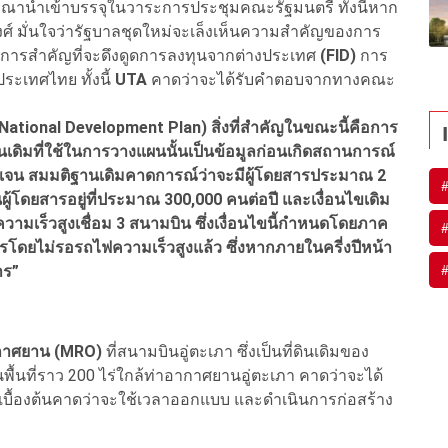
ณานำเข้าบรรจุในวาระการประชุมคณะรัฐมนตรี ทั้งนี้หาก
พงศ์ มั่นใจว่ารัฐบาลชุดใหม่จะเล็งเห็นความสำคัญของการ
งการสำคัญที่จะดึงดูดการลงทุนจากต่างประเทศ
(FID)
การ
ะเทศไทย ทั้งนี้
UTA
คาดว่าจะได้รับคำตอบจากทางคณะ
 (National Development Plan) สิ่งที่สำคัญในขณะนี้คือการ
เดิมที่ใช้ในการวางแผนนั้นเป็นข้อมูลก่อนเกิดสถานการณ์
ัดเจน สมมติฐานเดิมคาดการณ์ว่าจะมีผู้โดยสารประมาณ 2
ผู้โดยสารอยู่ที่ประมาณ 300,000 คนต่อปี และเงื่อนไขเดิม
ามเร็วสูงเชื่อม 3 สนามบิน ซึ่งเงื่อนไขนี้กำหนดโดยภาค
งการโดยไม่รอรถไฟความเร็วสูงแล้ว ซึ่งหากภายในครี่งปีหน้า
าร”
ากาศยาน (MRO)
ที่สนามบินอู่ตะเภา ซึ่งเป็นที่ดินเดิมของ
พื้นที่ราว 200 ไร่ใกล้ท่าอากาศยานอู่ตะเภา คาดว่าจะได้
บื้องต้นคาดว่าจะใช้เวลาออกแบบ และดำเนินการก่อสร้าง