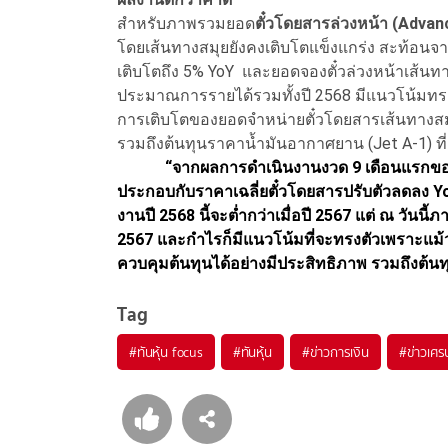
สำหรับภาพรวมยอด
ตั๋วโดยสารล่วงหน้า (Adva
โดยเส้นทางสมุยยังคงเติบโตแข็งแกร่ง สะท้อนจ
เติบโตถึง 5% YoY และยอดจองตั๋วล่วงหน้าเส้นท
ประมาณการรายได้รวมทั้งปี 2568 มีแนวโน้มทรงต
การเติบโตของยอดจำหน่ายตั๋วโดยสารเส้นทางสมุย
รวมถึงต้นทุนราคาน้ำมันอากาศยาน (Jet A-1) ที่
“จากผลการดำเนินงานงวด 9 เดือนแรกของปี
ประกอบกับราคาเฉลี่ยตั๋วโดยสารปรับตัวลดลง YoY
งานปี 2568 นี้จะต่ำกว่าเมื่อปี 2567 แต่ ณ วันนี้
2567 และกำไรก็มีแนวโน้มที่จะทรงตัวเพราะแม้
ควบคุมต้นทุนได้อย่างมีประสิทธิภาพ รวมถึงต้นทุ
Tag
#
ทันหุ้น focus
#
ทันหุ้น
#
ข่าวการเงิน
#
ข่าวเศร