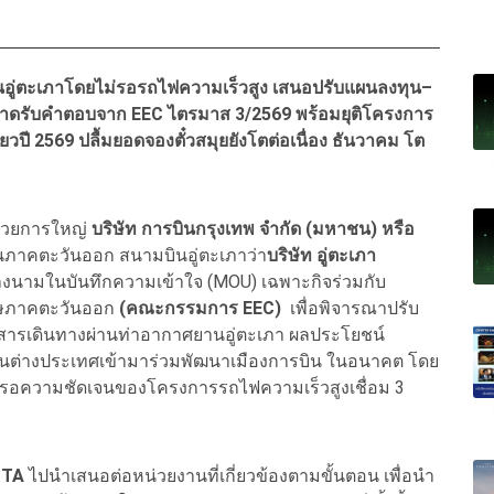
ินอู่ตะเภาโดยไม่รอรถไฟความเร็วสูง เสนอปรับแผนลงทุน–
คาดรับคำตอบจาก EEC
ไตรมาส 3/2569 พร้อมยุติโครงการ
วปี 2569 ปลื้มยอดจองตั๋วสมุยยังโตต่อเนื่อง ธันวาคม
โต
นวยการใหญ่
บริษัท การบินกรุงเทพ จำกัด (มหาชน) หรือ
นภาคตะวันออก สนามบินอู่ตะเภาว่า
บริษัท อู่ตะเภา
ลงนามในบันทึกความเข้าใจ (MOU) เฉพาะกิจร่วมกับ
ษภาคตะวันออก
(คณะกรรมการ EEC)
เพื่อพิจารณาปรับ
ยสารเดินทางผ่านท่าอากาศยานอู่ตะเภา ผลประโยชน์
งทุนต่างประเทศเข้ามาร่วมพัฒนาเมืองการบิน ในอนาคต โดย
รอความชัดเจนของโครงการรถไฟความเร็วสูงเชื่อม 3
UTA
ไปนำเสนอต่อหน่วยงานที่เกี่ยวข้องตามขั้นตอน เพื่อนำ