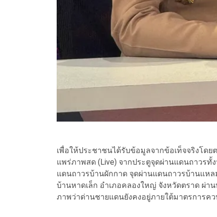
เพื่อให้ประชาชนได้รับข้อมูลจากข้อเท็จจริงโ
แพร่ภาพสด (Live) จากประตูจุดผ่านแดนถาวรทั้ง
แดนถาวรบ้านผักกาด จุดผ่านแดนถาวรบ้านแหลม อ
บ้านหาดเล็ก อำเภอคลองใหญ่ จังหวัดตราด ผ่าน
ภาพว่าด่านชายแดนยังคงอยู่ภายใต้มาตรการควบ