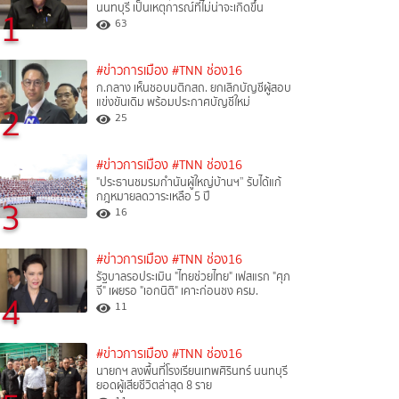
นนทบุรี เป็นเหตุการณ์ที่ไม่น่าจะเกิดขึ้น
1
63
#ข่าวการเมือง
#TNN ช่อง16
ก.กลาง เห็นชอบมติกสถ. ยกเลิกบัญชีผู้สอบ
แข่งขันเดิม พร้อมประกาศบัญชีใหม่
2
25
#ข่าวการเมือง
#TNN ช่อง16
"ประธานชมรมกำนันผู้ใหญ่บ้านฯ” รับได้แก้
กฎหมายลดวาระเหลือ 5 ปี
3
16
#ข่าวการเมือง
#TNN ช่อง16
รัฐบาลรอประเมิน "ไทยช่วยไทย" เฟสแรก "ศุภ
จี" เผยรอ "เอกนิติ" เคาะก่อนชง ครม.
4
11
#ข่าวการเมือง
#TNN ช่อง16
นายกฯ ลงพื้นที่โรงเรียนเทพศิรินทร์ นนทบุรี
ยอดผู้เสียชีวิตล่าสุด 8 ราย