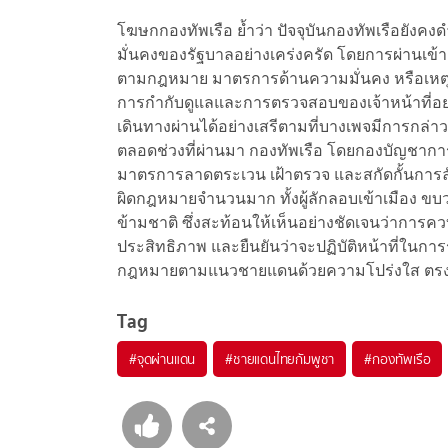
โฆษกกองทัพเรือ ย้ำว่า ปัจจุบันกองทัพเรือย
มั่นคงของรัฐบาลอย่างเคร่งครัด โดยการผ่านเข้า
ตามกฎหมาย มาตรการด้านความมั่นคง หรือเหตุผล
การกำกับดูแลและการตรวจสอบของเจ้าหน้าที่อย่า
เดินทางผ่านได้อย่างเสรีตามที่บางเพจมีการกล่าว
ตลอดช่วงที่ผ่านมา กองทัพเรือ โดยกองบัญชากา
มาตรการลาดตระเวน เฝ้าตรวจ และสกัดกั้นการลั
ผิดกฎหมายจำนวนมาก ทั้งผู้ลักลอบเข้าเมือง
ข้ามชาติ ซึ่งสะท้อนให้เห็นอย่างชัดเจนว่าการคว
ประสิทธิภาพ และยืนยันว่าจะปฏิบัติหน้าที่ในก
กฎหมายตามแนวชายแดนด้วยความโปร่งใส ตรง
Tag
#
จุดผ่านแดน
#
ชายแดนไทยกัมพูชา
#
กองทัพเรือ