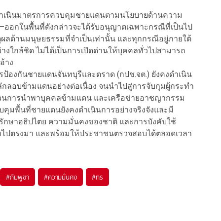
ังคงดำเนินมาตรการควบคุมชายแดนตามนโยบายด้านความ
–ออกในพื้นที่ดังกล่าวจะได้รับอนุญาตเฉพาะกรณีที่เป็นไป
ด้านมนุษยธรรมที่จำเป็นเท่านั้น และทุกกรณีอยู่ภายใต้
งใกล้ชิด ไม่ได้เป็นการเปิดด่านให้บุคคลทั่วไปสามารถ
อ้าง
รป้องกันชายแดนจันทบุรีและตราด (กปช.จต.) ยังคงดำเนิน
กลอบข้ามแดนอย่างต่อเนื่อง จนนำไปสู่การจับกุมผู้กระทำ
 ขบวนการนำพาบุคคลข้ามแดน และเครือข่ายอาชญากรรม
บคุมพื้นที่ชายแดนยังคงดำเนินการอย่างจริงจังและมี
ารรักษาอธิปไตย ความมั่นคงของชาติ และการบังคับใช้
ไปตรงมา และพร้อมให้ประชาชนตรวจสอบได้ตลอดเวลา
#
กัมพูชา
#
ความมั่นคง
#
ทร