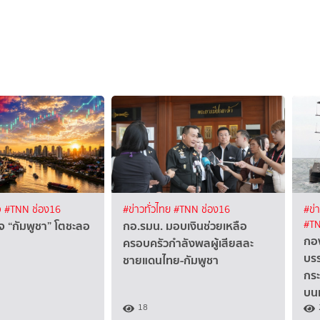
จ
#TNN ช่อง16
#ข่าวทั่วไทย
#TNN ช่อง16
#ข่
จ “กัมพูชา” โตชะลอ
กอ.รมน. มอบเงินช่วยเหลือ
#TN
กอง
ครอบครัวกำลังพลผู้เสียสละ
บรร
ชายแดนไทย-กัมพูชา
กระ
บนเ
18