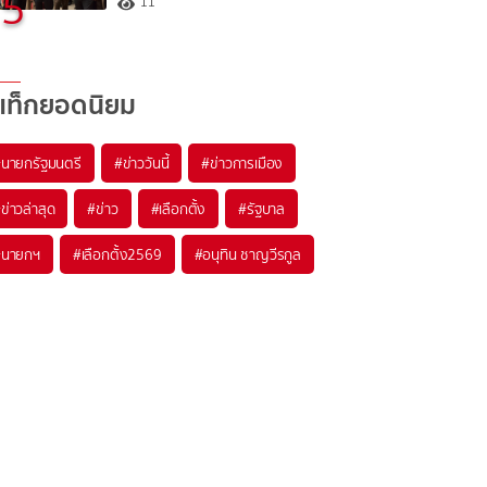
5
11
แท็กยอดนิยม
#
นายกรัฐมนตรี
#
ข่าววันนี้
#
ข่าวการเมือง
#
ข่าวล่าสุด
#
ข่าว
#
เลือกตั้ง
#
รัฐบาล
#
นายกฯ
#
เลือกตั้ง2569
#
อนุทิน ชาญวีรกูล