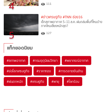
4
111
#ข่าวเศรษฐกิจ
#TNN ช่อง16
เช็กสภาพอากาศ 5–11 ส.ค. ฝนถล่มพื้นที่ไหนบ้าง
ภาคไหนเสี่ยงหนักสุด?
5
127
แท็กยอดนิยม
#
สภาพอากาศ
#
กรมอุตุนิยมวิทยา
#
พยากรณ์อากาศ
#
ย่อโลกเศรษฐกิจ
#
ราคาทอง
#
การตลาดเงินล้าน
#
ฝนตกหนัก
#
เศรษฐกิจ
#
พายุ
#
โลกร้อน