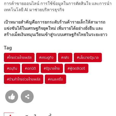
การค้าขายออนไลน์ การใช้ข้อมูลในการตัดสินใจ และการนำ
เทคโนโลยี AI มาช่วยบริหารธุรกิจ
เป้าหมายสำคัญคือการยกระดับร้านค้ารายเล็กให้สามารถ
แข่งขันได้ในเศรษฐกิจยุคใหม่ เพิ่มรายได้อย่างยั่งยืน และ
สร้างเม็ดเงินหมุนเวียนเข้าสู่ระบบเศรษฐกิจไทยในระยะยาว
Tag
#
ไทยช่วยไทยพลัส
#
เศรษฐกิจ
#
คลัง
#
นโยบายรัฐบาล
#
อนุทิน
#
เอกนิติ
#
รัฐบาลไทย
#
ฟู้ดเดลิเวอรี
#
ร้านค้าไทยช่วยไทยพลัส
#
คนละครึ่ง