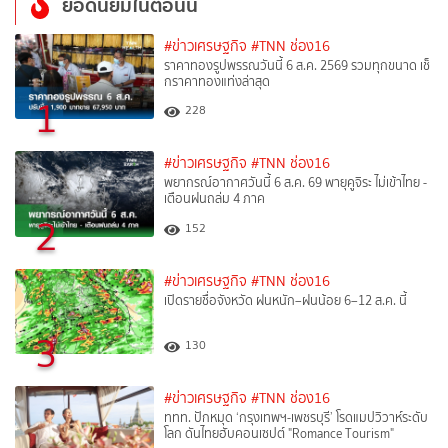
ยอดนิยมในตอนนี้
#ข่าวเศรษฐกิจ
#TNN ช่อง16
ราคาทองรูปพรรณวันนี้ 6 ส.ค. 2569 รวมทุกขนาด เช็
กราคาทองแท่งล่าสุด
1
228
#ข่าวเศรษฐกิจ
#TNN ช่อง16
พยากรณ์อากาศวันนี้ 6 ส.ค. 69 พายุคูจิระ ไม่เข้าไทย -
เตือนฝนถล่ม 4 ภาค
2
152
#ข่าวเศรษฐกิจ
#TNN ช่อง16
เปิดรายชื่อจังหวัด ฝนหนัก–ฝนน้อย 6–12 ส.ค. นี้
3
130
#ข่าวเศรษฐกิจ
#TNN ช่อง16
ททท. ปักหมุด ‘กรุงเทพฯ-เพชรบุรี’ โรดแมปวิวาห์ระดับ
โลก ดันไทยฮับคอนเซปต์ "Romance Tourism"