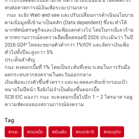
การปรับลดดอกเบี้ยท่ามกลางความไม่แน่นอน อาจส่งผลกระ
ทบต่อคาดการณ์เงินเฟ้อระยะปานกลาง
· กนง. จะยัง Wait-and-see และปรับเปลี่ยนการดำเนินนโยบาย
ตามข้อมูลที่เข้ามาเป็นหลัก (Data dependent) ซึ่งจะทำให้
ฉากทัศน์เศรษฐกิจและเงินเฟ้อแตกต่างไป โดยในกรณีเลวร้าย
หากสถานการณ์สงครามยืดเยื้อตลอดปี 2026 ประเมินว่า ในปี
2026 GDP ไทยจะขยายตัวต่ำกว่า 1%YOY และอัตราเงินเฟ้อ
ทั่วไปทั้งปีจะสูงกว่า 5%
ประเด็นสำคัญ
กนง. คงดอกเบี้ยที่ 1% โดยเป็นระดับที่เหมาะสมในการรับมือ
ผลกระทบจากสงครามในตะวันออกกลาง
เงินเฟ้อจะเร่งตัวขึ้นชั่วคราว และจะลดลงกลับเข้ากรอบเป้า
หมายในปีหน้า จึงยังไม่จำเป็นต้องขึ้นดอกเบี้ย
SCB EIC มองว่า กนง. จะคงดอกเบี้ยไปอีก 1 – 2 ไตรมาส รอดู
ความชัดเจนของสถานการณ์สงคราม
Tag
#
กนง
#
ดอกเบี้ย
#
เงินเฟ้อ
#
แบงก์ชาติ
#
เศรษฐกิจ