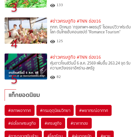
3
133
#ข่าวเศรษฐกิจ
#TNN ช่อง16
ททท. ปักหมุด ‘กรุงเทพฯ-เพชรบุรี’ โรดแมปวิวาห์ระดับ
โลก ดันไทยฮับคอนเซปต์ "Romance Tourism"
4
125
#ข่าวเศรษฐกิจ
#TNN ช่อง16
หุ้นดาวโจนส์วันนี้ 6 ส.ค. 2569 เพิ่มขึ้น 263.24 จุด รับ
ความหวังเจรจาอิหร่าน-สหรัฐ
5
82
แท็กยอดนิยม
#
สภาพอากาศ
#
กรมอุตุนิยมวิทยา
#
พยากรณ์อากาศ
#
ย่อโลกเศรษฐกิจ
#
เศรษฐกิจ
#
ราคาทอง
#
การตลาดเงินล้าน
#
โลกร้อน
#
ฝนตกหนัก
#
พายุ