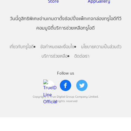
วันนี้
ดู
สิทธิพิเศษ
อ่าน
เกม
ตาตั้ง
ช้อปปิ้ง
แพ็กเกจ
กล่องทรูไอดีทีวี
คอมมูนิตี้
บริการช่วยเหลือทรูไอดี
เกี่ยวกับทรูไอดี
ข้อกำหนดและเงื่อนไข
นโยบายความเป็นส่วนตัว
บริการช่วยเหลือ
ติดต่อเรา
Follow us
Copyright © True Digital Group Company Limited.
All rights reserved