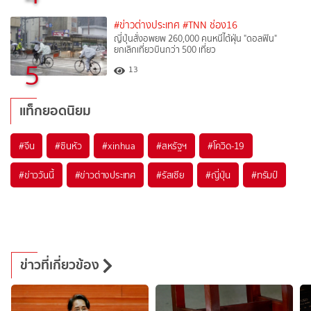
#ข่าวต่างประเทศ
#TNN ช่อง16
ญี่ปุ่นสั่งอพยพ 260,000 คนหนีไต้ฝุ่น "ดอลฟิน"
ยกเลิกเที่ยวบินกว่า 500 เที่ยว
5
13
แท็กยอดนิยม
#
จีน
#
ซินหัว
#
xinhua
#
สหรัฐฯ
#
โควิด-19
#
ข่าววันนี้
#
ข่าวต่างประเทศ
#
รัสเซีย
#
ญี่ปุ่น
#
ทรัมป์
ข่าวที่เกี่ยวข้อง