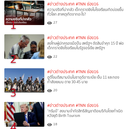
#ข่าวต่างประเทศ
#TNN ช่อง16
ความจริงที่น่ากลัว เด็กกราดยิงในโรงเรียนเกิดบ่อยขึ้น
ทั่วโลก สาเหตุเกิดจากอะไร?
1
27
#ข่าวต่างประเทศ
#TNN ช่อง16
ลงโทษผู้ปกครองมือปืน สหรัฐฯ ตัดสินจำคุก 15 ปี พ่อ
เด็กกราดยิงโรงเรียนในรัฐจอร์เจีย สหรัฐฯ
2
22
#ข่าวต่างประเทศ
#TNN ช่อง16
ฮูตีโจมตีสนามบินในซาอุดีอาระเบีย เจ็บ 11 และกอง
กำลังเยเมน ตาย 30-45 นาย
3
20
#ข่าวต่างประเทศ
#TNN ช่อง16
“ทรัมป์” ลงนามจำกัดสิทธิสัญชาติอเมริกันโดยกำเนิด
หวังยุติ Birth Tourism
4
18