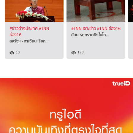
#ข่าวต่างประเทศ
#TNN
#TNN เจาะข่าว
#TNN ช่อง16
ย้อนเหตุกราดยิงในไท…
ช่อง16
สหรัฐฯ - อาเซียน เรียก…
13
128