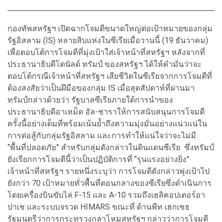
กองทัพสหรัฐฯ เปิดฉากโจมตีขนาดใหญ่ต่อเป้าหมายของกลุ่ม
รัฐอิสลาม (IS) หลายสิบแห่งในซีเรียเมื่อวานนี้ (19 ธันวาคม)
เพื่อตอบโต้การโจมตีที่มุ่งเป้าใส่เจ้าหน้าที่สหรัฐฯ หลังจากที่
ประธานาธิบดีโดนัลด์ ทรัมป์ ของสหรัฐฯ ได้ให้คำมั่นว่าจะ
ตอบโต้กรณีเจ้าหน้าที่สหรัฐฯ เสียชีวิตในซีเรียจากการโจมตีที่
ต้องสงสัยว่าเป็นฝีมือของกลุ่ม IS เมื่อสุดสัปดาห์ที่ผ่านมา
ทรัมป์กล่าวด้วยว่า รัฐบาลซีเรียภายใต้การนำของ
ประธานาธิบดีอาเหม็ด อัล-ชาราให้การสนับสนุนการโจมตี
ครั้งนี้อย่างเต็มที่พร้อมเน้นย้ำถึงความมุ่งมั่นอย่างแน่วแน่ใน
การต่อสู้กับกลุ่มรัฐอิสลาม และการทำให้แน่ใจว่าจะไม่มี
“พื้นที่ปลอดภัย” สำหรับกลุ่มดังกล่าวในดินแดนซีเรีย ซึ่งทรัมป์
ยังเรียกการโจมตีนี้ว่าเป็นปฏิบัติการที่ “รุนแรงอย่างยิ่ง”
เจ้าหน้าที่สหรัฐฯ รายหนึ่งระบุว่า การโจมตีดังกล่าวพุ่งเป้าไป
ยังกว่า 70 เป้าหมายทั่วพื้นที่ตอนกลางของซีเรียซึ่งดำเนินการ
โดยเครื่องบินขับไล่ F-15 และ A-10 รวมถึงเฮลิคอปเตอร์อา
ปาเช และระบบจรวด HIMARS ขณะที่ ด้านพีท เฮกเซธ
รัฐมนตรีว่าการกระทรวงกลาโหมสหรัฐฯ กล่าวว่าการโจมตี